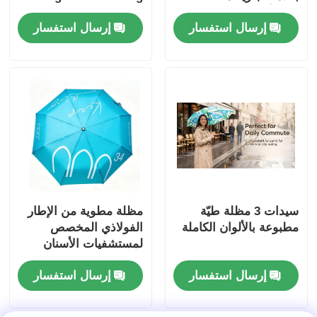
مع 8 أضلاع من الألياف
خفيفة الوزن للغاية و
إرسال استفسار
إرسال استفسار
الزجاجية المقاومة للرياح
24cm طويلاً
ونسيج بونجيه مقاوم
للماء 190T
سيدات 3 مظلة طيّة
مظلة مطوية من الإطار
مطبوعة بالألوان الكاملة
الفولاذي المخصص
لمستشفيات الأسنان
إرسال استفسار
إرسال استفسار