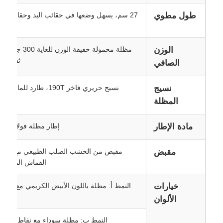
طول مطوي
27 سم، يسهل وضعها في حقائب اليد وحقائب ال
جولة في المعمل
الوزن
مظلة محمولة خفيفة الو
ضبط الجودة
ثقيل لل
الصافي
نسيج
نسيج حريري فاخر 190T، طارد للماء، ومقاوم للاهتراء
اتصل بنا
المظلة
أخبار
مادة الإطار
إطار مظلة فولاذي مق
مقبض
مقبض من الخشب الصلب الطبيعي مع حزا
جميع القضايا
القماش المدمج لم
طلب اقتباس
خيارات
النمط أ: مظلة باللون الأبيض الكريمي مع نقاط ب
ال
الألوان
مظلات الغولف
النمط ب: مظلة سوداء مع نقاط بولكا ب