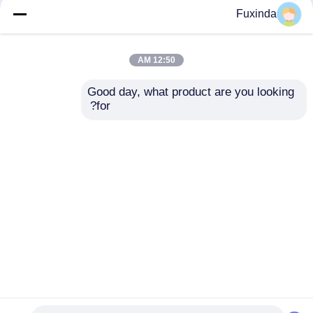
Fuxinda
12:50 AM
Good day, what product are you looking 
for?
المظلات المدمجة ذات
مظلات صغيرة خفيفة
الإطار الفولاذي 42 " 3
الوزن مع 42 بوصة غطاء
طي المظلة التذكارية
210T Pongee نسيج
إرسال استفسار
إرسال استفسار
منزل
حول نا
اتصل بنا
Desktop Site
خريطة الموقع
سياسة الخصوصية
جودة
مظلات الغولف
مصنع الصين.Copyright © 2026