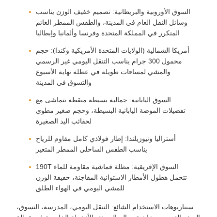
السوق الأوروبية والبريطانية: تصميم خفيف الوزن يناسب
وسائل النقل العام في المدينة، والطقس الممطر الغائم
المتكرر في المملكة المتحدة وفرنسا وألمانيا وإيطاليا
أمريكا الشمالية (الولايات المتحدة الأمريكية وكندا): حجم
محمول 300 جرام يناسب التنقل اليومي غير الرسمي
والمشي لمسافات طويلة في عطلة نهاية الأسبوع
والتسوق في المدينة
السوق اليابانية: جمالية بسيطة منقطة تتماشى مع
تفضيلات الموضة اليابانية البسيطة، وحجم صغير مطوي
لحقائب اليد الصغيرة
أستراليا ونيوزيلندا: إطار فولاذي كامل مقاوم للرياح
يناسب الطقس الساحلي الممطر المتغير
السوق الإفريقية: مظلة قماشية مقاومة للماء 190T
تتحمل هطول الأمطار الاستوائية المفاجئة، خفيفة الوزن
للمشي اليومي في الهواء الطلق
سيناريوهات الاستخدام الشائع: التنقل اليومي، المدرسة، التسوق،