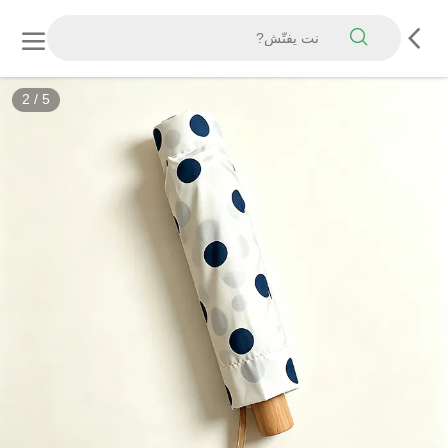
3
/
5