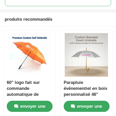
produits recommandés
60" logo fait sur
Parapluie
commande
événementiel en bois
automatique de
personnalisé 46"
parapluie de golf de
(protection UV40+)
envoyer une
envoyer une
fibre de verre pour
les cadeaux d'affaires