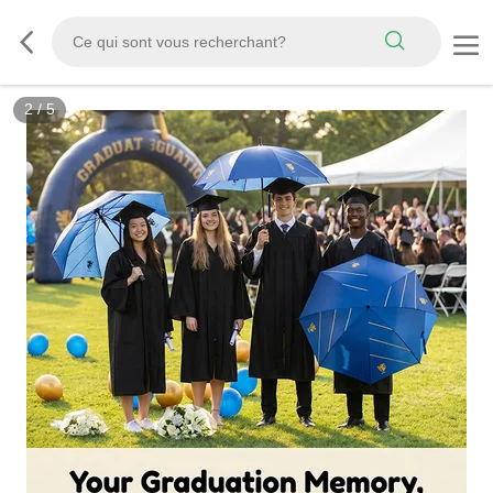
3
/
5