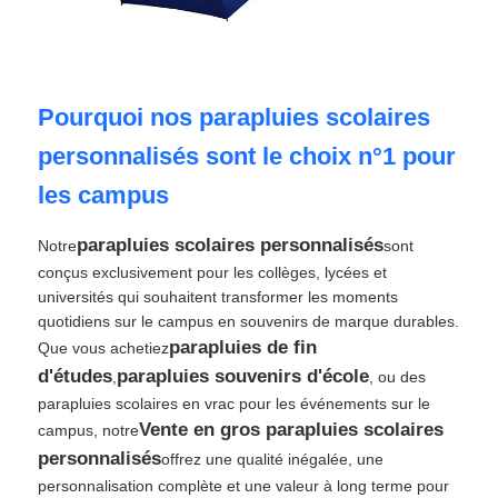
Visite d'usine
Pourquoi nos parapluies scolaires
Contrôle de la qualité
personnalisés sont le choix n°1 pour
les campus
Contact
parapluies scolaires personnalisés
Notre
sont
conçus exclusivement pour les collèges, lycées et
nouvelles
universités qui souhaitent transformer les moments
quotidiens sur le campus en souvenirs de marque durables.
Tous les cas
parapluies de fin
Que vous achetiez
d'études
parapluies souvenirs d'école
,
, ou des
parapluies scolaires en vrac pour les événements sur le
Demande de soumission
Vente en gros parapluies scolaires
campus, notre
personnalisés
offrez une qualité inégalée, une
parapluies de golf
personnalisation complète et une valeur à long terme pour