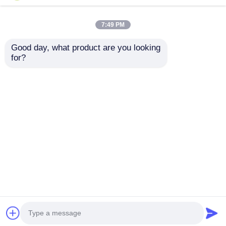
7:49 PM
Good day, what product are you looking 
for?
Parapluie pliant
Parapluie
promotionnel de
commémorative de
cadre en aluminium
golf personnalisée
imprimé par
envoyer une
envoyer une
sublimation de 21
pouces pour la
demande
demande
collecte de fonds de
charité scolaire
Aperçu
Au sujet de nous
Contactez-nous
Desktop Site
Plan du site
Politique en matière de protection de la vie privée
Qualité
parapluies de golf
Usine De
Chine.Copyright © 2026 Shenzhen Fxinda
Umbrella Company Limited. All Rights Reserved.