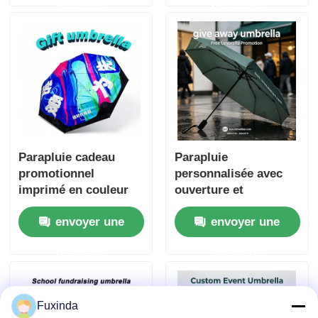
demande
demande
du Nigeria
Parapluie cadeau
Parapluie
promotionnel
personnalisée avec
imprimé en couleur
ouverture et
fermeture
envoyer une
envoyer une
automatiques, grande
canopée de 45 pouces
demande
demande
et conception
portable compacte
pour les cadeaux
promotionnels
Fuxinda