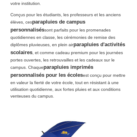
votre institution.
Conçus pour les étudiants, les professeurs et les anciens
Des parapluies
parapluies de campus
élèves, ces
personnalisés
sont parfaits pour les promenades
Parapluies compacts
quotidiennes en classe, les cérémonies de remise des
parapluies d'activités
diplômes pluvieuses, en plein air
scolaires
, et comme cadeau premium pour les journées
parapluies promotionnels
portes ouvertes, les retrouvailles et les cadeaux sur le
parapluies imprimés
campus. Chaque
Parapluie étanche
personnalisés pour les écoles
est conçu pour mettre
en valeur la fierté de votre école, tout en résistant à une
utilisation quotidienne, aux fortes pluies et aux conditions
Parapluie automatique ouverte
venteuses du campus.
Parapluies inversées
Parapluies à poignée en bois