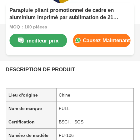
Parapluie pliant promotionnel de cadre en
aluminium imprimé par sublimation de 21
pouces pour la collecte de fonds de charité
MOQ：100 pièces
scolaire
Causez Maintenant
meilleur prix
DESCRIPTION DE PRODUIT
Lieu d'origine
Chine
Nom de marque
FULL
Certification
BSCI， SGS
Numéro de modèle
FU-106