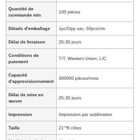
Quantité de
100 pièces
commande min
Détails d'emballage
1pc/Opp sac, 50pcs/ctn
Délai de livraison
25-30 jours
Conditions de
T/T, Western Union, L/C
paiement
Capacité
300000 pièces/mois
d'approvisionnement
Délai de mise en
25-30 jours
œuvre
Impression
Impression par sublimation
Taille
21"*8 côtes