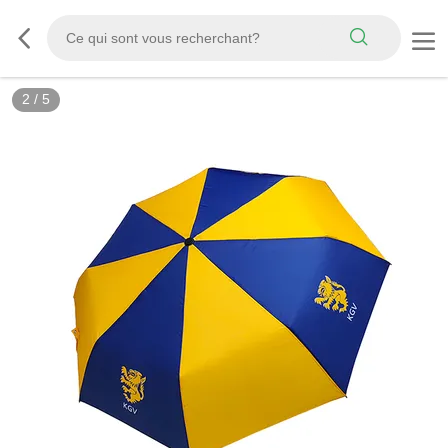
2
/
5