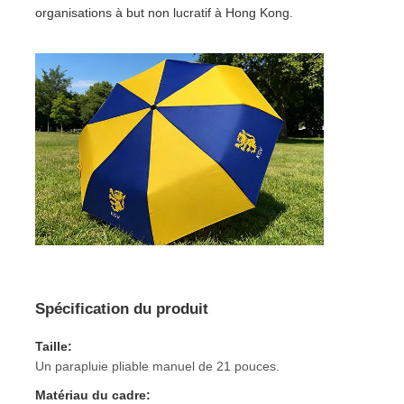
organisations à but non lucratif à Hong Kong.
Visite d'usine
Contrôle de la qualité
Contact
nouvelles
Tous les cas
Spécification du produit
Demande de soumission
Taille:
Un parapluie pliable manuel de 21 pouces.
parapluies de golf
Matériau du cadre: