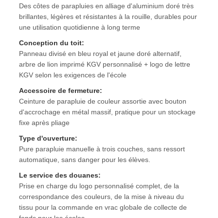
Des côtes de parapluies en alliage d'aluminium doré très
brillantes, légères et résistantes à la rouille, durables pour
Des parapluies
une utilisation quotidienne à long terme
Conception du toit:
Panneau divisé en bleu royal et jaune doré alternatif,
Parapluies compacts
arbre de lion imprimé KGV personnalisé + logo de lettre
KGV selon les exigences de l'école
parapluies promotionnels
Accessoire de fermeture:
Ceinture de parapluie de couleur assortie avec bouton
d'accrochage en métal massif, pratique pour un stockage
Parapluie étanche
fixe après pliage
Type d'ouverture:
Parapluie automatique ouverte
Pure parapluie manuelle à trois couches, sans ressort
automatique, sans danger pour les élèves.
Le service des douanes:
Parapluies inversées
Prise en charge du logo personnalisé complet, de la
correspondance des couleurs, de la mise à niveau du
tissu pour la commande en vrac globale de collecte de
Parapluies à poignée en bois
fonds pour les écoles