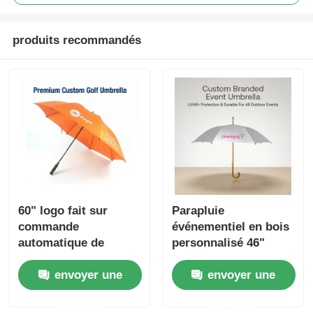
produits recommandés
60" logo fait sur
Parapluie
commande
événementiel en bois
automatique de
personnalisé 46"
parapluie de golf de
(protection UV40+)
envoyer une
envoyer une
fibre de verre pour
les cadeaux d'affaires
demande
demande
du Nigeria