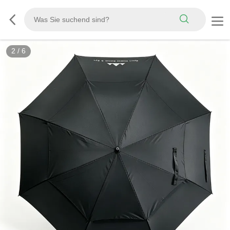
2
/
6