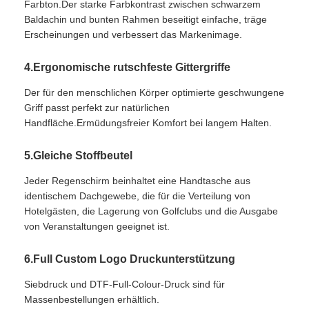
Farbton.Der starke Farbkontrast zwischen schwarzem
Baldachin und bunten Rahmen beseitigt einfache, träge
UV-beständige Sonnenschirme
Erscheinungen und verbessert das Markenimage.
4.Ergonomische rutschfeste Gittergriffe
Kinderschirme
Der für den menschlichen Körper optimierte geschwungene
Griff passt perfekt zur natürlichen
Strandschirme
Handfläche.Ermüdungsfreier Komfort bei langem Halten.
5.Gleiche Stoffbeutel
Kreative Regenschirme
Jeder Regenschirm beinhaltet eine Handtasche aus
identischem Dachgewebe, die für die Verteilung von
Hotelgästen, die Lagerung von Golfclubs und die Ausgabe
von Veranstaltungen geeignet ist.
6.Full Custom Logo Druckunterstützung
Siebdruck und DTF-Full-Colour-Druck sind für
Massenbestellungen erhältlich.