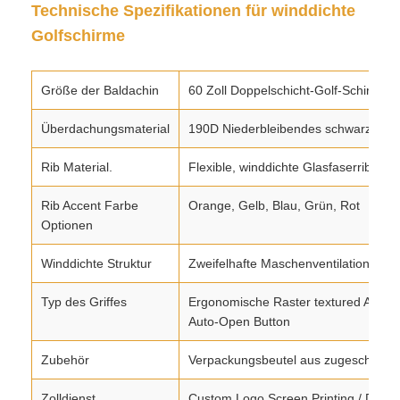
Technische Spezifikationen für winddichte
Golfschirme
Größe der Baldachin
60 Zoll Doppelschicht-Golf-Schirm
Überdachungsmaterial
190D Niederbleibendes schwarzes 
Rib Material.
Flexible, winddichte Glasfaserribben
Rib Accent Farbe
Orange, Gelb, Blau, Grün, Rot
Optionen
Winddichte Struktur
Zweifelhafte Maschenventilationsanla
Typ des Griffes
Ergonomische Raster textured Anti-R
Auto-Open Button
Zubehör
Verpackungsbeutel aus zugeschnitte
Zolldienst
Custom Logo Screen Printing / DTF-