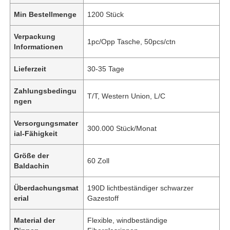
Min Bestellmenge
1200 Stück
Verpackung
1pc/Opp Tasche, 50pcs/ctn
Informationen
Lieferzeit
30-35 Tage
Zahlungsbedingu
T/T, Western Union, L/C
ngen
Versorgungsmater
300.000 Stück/Monat
ial-Fähigkeit
Größe der
60 Zoll
Baldachin
Überdachungsmat
190D lichtbeständiger schwarzer
erial
Gazestoff
Material der
Flexible, windbeständige