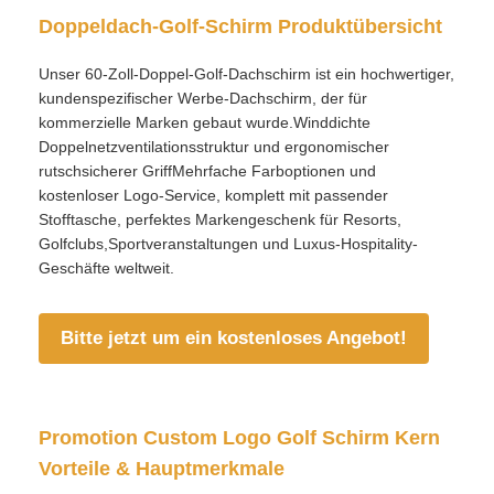
Doppeldach-Golf-Schirm Produktübersicht
Fabrik Tour
Unser 60-Zoll-Doppel-Golf-Dachschirm ist ein hochwertiger,
kundenspezifischer Werbe-Dachschirm, der für
kommerzielle Marken gebaut wurde.Winddichte
Qualitätskontrolle
Doppelnetzventilationsstruktur und ergonomischer
rutschsicherer GriffMehrfache Farboptionen und
kostenloser Logo-Service, komplett mit passender
Kontakt
Stofftasche, perfektes Markengeschenk für Resorts,
Golfclubs,Sportveranstaltungen und Luxus-Hospitality-
Geschäfte weltweit.
Nachrichten
Bitte jetzt um ein kostenloses Angebot!
Alle Fälle
Referenzen
Promotion Custom Logo Golf Schirm Kern
Vorteile & Hauptmerkmale
Golfregenschirme