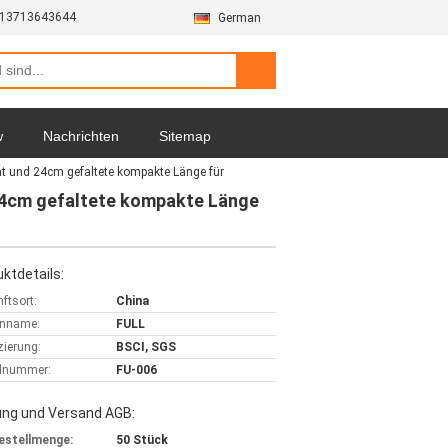
-13713643644
German
w
Nachrichten
Sitemap
ht und 24cm gefaltete kompakte Länge für
24cm gefaltete kompakte Länge
ktdetails:
ftsort:
China
nname:
FULL
izierung:
BSCI, SGS
lnummer:
FU-006
ung und Versand AGB:
estellmenge:
50 Stück