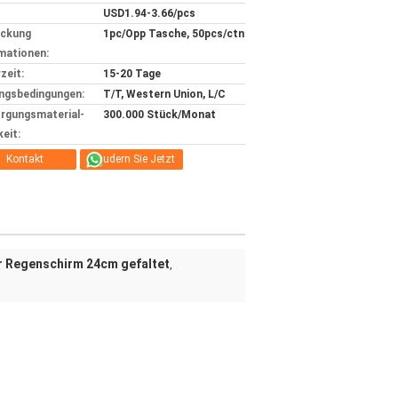
USD1.94-3.66/pcs
ackung
1pc/Opp Tasche, 50pcs/ctn
mationen:
zeit:
15-20 Tage
ngsbedingungen:
T/T, Western Union, L/C
rgungsmaterial-
300.000 Stück/Monat
keit:
Kontakt
Plaudern Sie Jetzt
r Regenschirm 24cm gefaltet
,