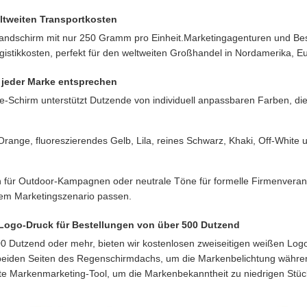
ltweiten Transportkosten
andschirm mit nur 250 Gramm pro Einheit.Marketingagenturen und Be
istikkosten, perfekt für den weltweiten Großhandel in Nordamerika, Eu
 jeder Marke entsprechen
-Schirm unterstützt Dutzende von individuell anpassbaren Farben, die
 Orange, fluoreszierendes Gelb, Lila, reines Schwarz, Khaki, Off-White
n für Outdoor-Kampagnen oder neutrale Töne für formelle Firmenveran
dem Marketingszenario passen.
 Logo-Druck für Bestellungen von über 500 Dutzend
 Dutzend oder mehr, bieten wir kostenlosen zweiseitigen weißen Logo
beiden Seiten des Regenschirmdachs, um die Markenbelichtung währ
te Markenmarketing-Tool, um die Markenbekanntheit zu niedrigen Stüc