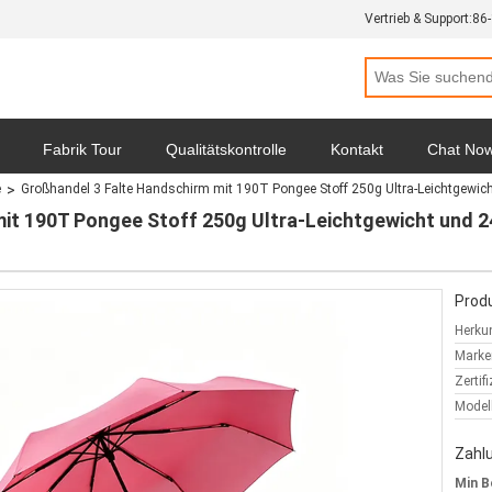
Vertrieb & Support:
86
Fabrik Tour
Qualitätskontrolle
Kontakt
Chat No
e
Großhandel 3 Falte Handschirm mit 190T Pongee Stoff 250g Ultra-Leichtgewic
hutz-Bestimmungen
Alle Fälle
mit 190T Pongee Stoff 250g Ultra-Leichtgewicht und 
Produ
Herkun
Marke
Zertif
Model
Zahl
Min B