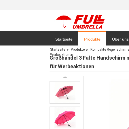
Startseite
Produkte
Über uns
Startseite
Produkte
Kompakte Regenschirm
Werbeaktionen
Datensc
Großhandel 3 Falte Handschirm 
für Werbeaktionen