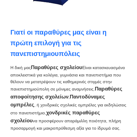
Γύρος εργοστασίων
Γιατί οι παραθύρες μας είναι η
Ποιοτικός έλεγχος
πρώτη επιλογή για τις
πανεπιστημιουπόλεις
επαφή
Παραθύρες σχολείου
Η δική μας
Είναι κατασκευασμένα
αποκλειστικά για κολέγια, γυμνάσια και πανεπιστήμια που
Νέα
θέλουν να μετατρέψουν τις καθημερινές στιγμές στην
Παραθύρες
πανεπιστημιούπολη σε μόνιμες αναμνήσεις.
Όλες οι περιπτώσεις
αποφοίτησης σχολείων
Παντοδύναμες
,
ομπρέλες
, ή χονδρικές σχολικές ομπρέλες για εκδηλώσεις
χονδρικές παραθύρες
στο πανεπιστήμιο,
Ζητήστε ένα απόσπασμα
σχολείου
να προσφέρουν απαράμιλλη ποιότητα, πλήρη
προσαρμογή και μακροπρόθεσμη αξία για το ίδρυμά σας.
ομπρέλες γκολφ