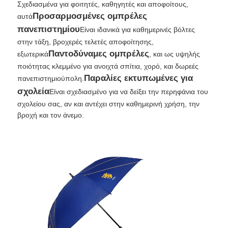
Σχεδιασμένα για φοιτητές, καθηγητές και αποφοίτους,
Προσαρμοσμένες ομπρέλες
αυτά
Περπατητές Ομπρέλες
πανεπιστημίου
Είναι ιδανικά για καθημερινές βόλτες
στην τάξη, βροχερές τελετές αποφοίτησης,
Παντοδύναμες ομπρέλες
εξωτερικά
, και ως υψηλής
Συμπαγείς ομπρέλες
ποιότητας κλεμμένο για ανοιχτά σπίτια, χορό, και δωρεές
Παραλίες εκτυπωμένες για
πανεπιστημιούπολη.
σχολεία
Προωθητικές ομπρέλες
Είναι σχεδιασμένο για να δείξει την περηφάνια του
σχολείου σας, αν και αντέχει στην καθημερινή χρήση, την
βροχή και τον άνεμο.
Αδιάβροχες ομπρέλες
Αυτόματες ανοιχτές ομπρέλες
Αντίστροφες ομπρέλες
Παράθυρα από ξύλινο λαβή