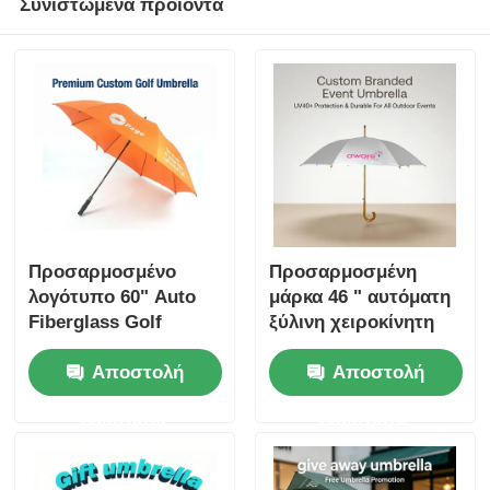
Συνιστώμενα προϊόντα
Προσαρμοσμένο
Προσαρμοσμένη
λογότυπο 60" Auto
μάρκα 46 " αυτόματη
Fiberglass Golf
ξύλινη χειροκίνητη
Umbrella για
ομπρέλα εκδήλωσης
Αποστολή
Αποστολή
επιχειρηματικά δώρα
(προστασία UV40+)
στη Νιγηρία
ερώτησης
ερώτησης