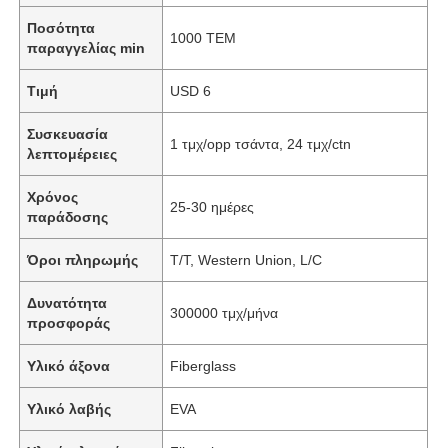
Ποσότητα
1000 ΤΕΜ
παραγγελίας min
Τιμή
USD 6
Συσκευασία
1 τμχ/opp τσάντα, 24 τμχ/ctn
λεπτομέρειες
Χρόνος
25-30 ημέρες
παράδοσης
Όροι πληρωμής
T/T, Western Union, L/C
Δυνατότητα
300000 τμχ/μήνα
προσφοράς
Υλικό άξονα
Fiberglass
Υλικό λαβής
EVA