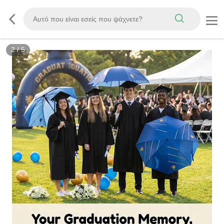
2
/
5