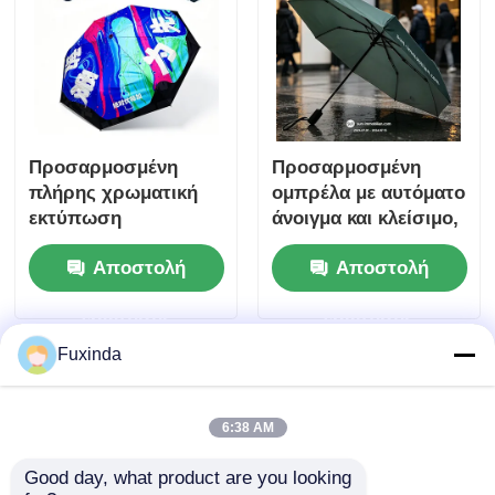
Προσαρμοσμένη
Προσαρμοσμένη
πλήρης χρωματική
ομπρέλα με αυτόματο
εκτύπωση
άνοιγμα και κλείσιμο,
Προωθητική ομπρέλα
45 ιντσών μεγάλη
Αποστολή
Αποστολή
δώρου
κάλυψη και συμπαγές
φορητό σχεδιασμό
ερώτησης
ερώτησης
για διαφημιστικά
δώρα
Fuxinda
6:38 AM
Good day, what product are you looking 