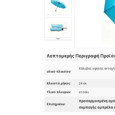
Λεπτομερής Περιγραφή Προϊό
Χάλυβας υψηλής αντοχή
υλικό πλαισίου:
Κλειστό μήκος:
24 εκ
Υλικό πλευρών:
ατσάλι
προσαρμοσμένη ομπ
Επισημαίνω:
συμπαγής ομπρέλα α