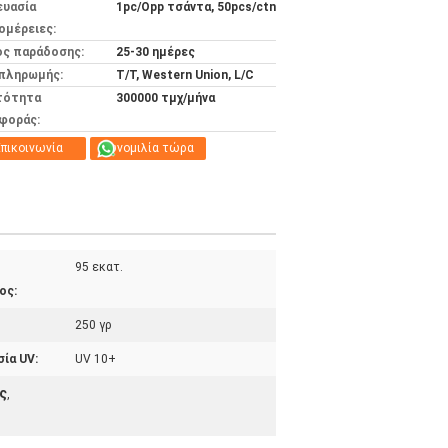
ευασία
1pc/Opp τσάντα, 50pcs/ctn
ομέρειες:
ος παράδοσης:
25-30 ημέρες
 πληρωμής:
T/T, Western Union, L/C
τότητα
300000 τμχ/μήνα
φοράς:
πικοινωνία
Συνομιλία τώρα
95 εκατ.
ος:
250 γρ
ία UV:
UV 10+
ς
,