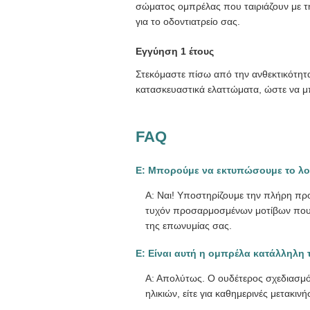
σώματος ομπρέλας που ταιριάζουν με τη
για το οδοντιατρείο σας.
Εγγύηση 1 έτους
Στεκόμαστε πίσω από την ανθεκτικότητ
κατασκευαστικά ελαττώματα, ώστε να μπο
FAQ
Ε: Μπορούμε να εκτυπώσουμε το λογ
Α: Ναι! Υποστηρίζουμε την πλήρη πρ
τυχόν προσαρμοσμένων μοτίβων που θέ
της επωνυμίας σας.
Ε: Είναι αυτή η ομπρέλα κατάλληλη τ
Α: Απολύτως. Ο ουδέτερος σχεδιασμός
ηλικιών, είτε για καθημερινές μετακινήσ