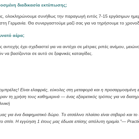
μοσμένη διαδικασία εκτύπωσης;
σας, ολοκληρώνουμε συνήθως την παραγωγή εντός 7-15 εργάσιμων ημε
στη Γερμανία. Θα συνεργαστούμε μαζί σας για να τηρήσουμε το χρονο
δυνατό αέρα;
 αντοχής έχει σχεδιαστεί για να αντέχει σε μέτριες ριπές ανέμου, μειώ
 να βασίζονται σε αυτό σε ξαφνικές καταιγίδες.
ς ομπρέλες! Είναι ελαφριές, εύκολες στη μεταφορά και η προσαρμοσμένη
εραν τη χρήση τους καθημερινά — ένας εξαιρετικός τρόπος για να διατηρ
λινική
ας για ένα διαφημιστικό δώρο. Το ατσάλινο πλαίσιο είναι στιβαρό και το
το σπίτι. Η εγγύηση 1 έτους μας έδωσε επίσης απόλυτη ηρεμία."
— Practi