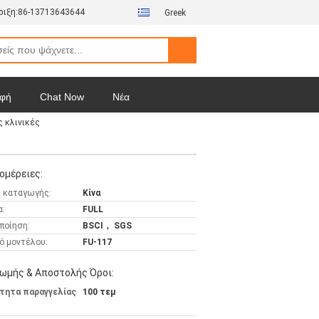
ιξη:
86-13713643644
Greek
φή
Chat Now
Νέα
 κλινικές
ομέρειες:
 καταγωγής:
Κίνα
α:
FULL
ποίηση:
BSCI， SGS
ό μοντέλου:
FU-117
ωμής & Αποστολής Όροι:
τητα παραγγελίας
100 τεμ