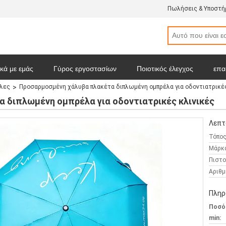
Πωλήσεις & Υποστήρ
ικά με εμάς
Γύρος εργοστασίων
Ποιοτικός έλεγχος
επα
έλες
Προσαρμοσμένη χάλυβα πλακέτα διπλωμένη ομπρέλα για οδοντιατρικές
map
Πολιτική Απορρήτου
Όλες οι περιπτώσεις
 διπλωμένη ομπρέλα για οδοντιατρικές κλινικές
Λεπτ
Τόπος
Μάρκ
Πιστο
Αριθμ
Πληρ
Ποσό
min: