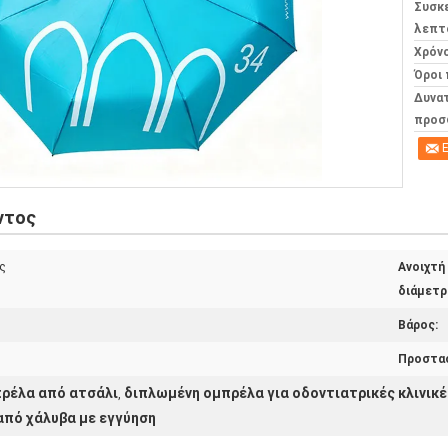
Συσκ
λεπτ
Χρόν
Όροι
Δυνα
προσ
Ε
ντος
ς
Ανοιχτή
διάμετρ
Βάρος:
Προστασ
ρέλα από ατσάλι
διπλωμένη ομπρέλα για οδοντιατρικές κλινικέ
,
πό χάλυβα με εγγύηση