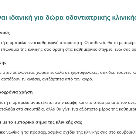
ναι ιδανική για δώρα οδοντιατρικής κλινική
ενούς
τή η ομπρέλα είναι καθημερινή απαραίτητη. Οι ασθενείς θα το μεταφέρου
ωνυμία της κλινικής σας ορατή στις καθημερινές στιγμές, ενώ σας δείχ
ωής
 όταν διπλώνεται, χωράει εύκολα σε χαρτοφύλακες, σακίδια, τσάντες κ
 αρπάξουν εν κινήσει, ανεξάρτητα από τον καιρό.
κροχρόνια χρήση
αυτή η ομπρέλα αντιστέκεται στην κάμψη και στο σπάσιμο από τον άνεμο
αλήξει στα σκουπίδια, αλλά θα γίνει ένα αξιόπιστο μέρος της καθημερ
 με το εμπορικό σήμα της κλινικής σας
ικοινωνίας ή τα προσαρμοσμένα σχέδια της κλινικής σας στο κουβούκλ