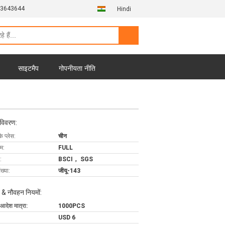
13643644
Hindi
साइटमैप
गोपनीयता नीति
 विवरण:
के प्लेस:
चीन
ाम:
FULL
:
BSCI， SGS
ख्या:
जीयू-143
 & नौवहन नियमों:
 आदेश मात्रा:
1000PCS
USD 6