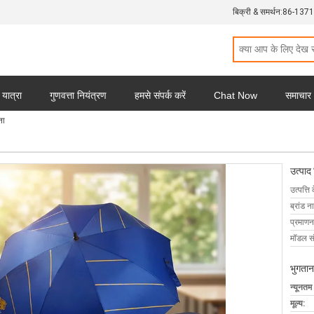
बिक्री & समर्थन:
86-137
 यात्रा
गुणवत्ता नियंत्रण
हमसे संपर्क करें
Chat Now
समाचार
ता
उत्पाद
उत्पत्ति 
ब्रांड न
प्रमाणन
मॉडल सं
भुगतान
न्यूनतम
मूल्य: