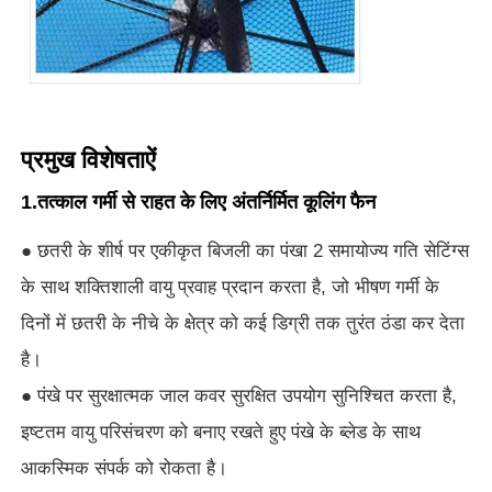
पैदल चलने वाली छत्रियाँ
कॉम्पैक्ट छतरियां
प्रमुख विशेषताऐं
प्रचार के लिए छाता
1.तत्काल गर्मी से राहत के लिए अंतर्निर्मित कूलिंग फैन
● छतरी के शीर्ष पर एकीकृत बिजली का पंखा 2 समायोज्य गति सेटिंग्स
पवनरोधी छाता
के साथ शक्तिशाली वायु प्रवाह प्रदान करता है, जो भीषण गर्मी के
दिनों में छतरी के नीचे के क्षेत्र को कई डिग्री तक तुरंत ठंडा कर देता
स्वचालित रूप से खुली छाता
है।
● पंखे पर सुरक्षात्मक जाल कवर सुरक्षित उपयोग सुनिश्चित करता है,
उल्टा छाता
इष्टतम वायु परिसंचरण को बनाए रखते हुए पंखे के ब्लेड के साथ
आकस्मिक संपर्क को रोकता है।
लकड़ी के हैंडल छाता