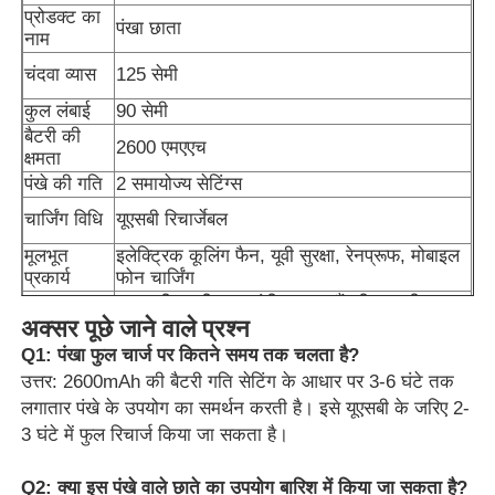
प्रोडक्ट का
पंखा छाता
नाम
चंदवा व्यास
125 सेमी
कुल लंबाई
90 सेमी
बैटरी की
2600 एमएएच
क्षमता
पंखे की गति
2 समायोज्य सेटिंग्स
चार्जिंग विधि
यूएसबी रिचार्जेबल
मूलभूत
इलेक्ट्रिक कूलिंग फैन, यूवी सुरक्षा, रेनप्रूफ, मोबाइल
प्रकार्य
फोन चार्जिंग
लाल, नीला, पीला, नारंगी, काला, बैंगनी, गुलाबी,
उपलब्ध रंग
अक्सर पूछे जाने वाले प्रश्न
आदि।
सामग्री
Q1: पंखा फुल चार्ज पर कितने समय तक चलता है?
कलाई के पट्टे के साथ नॉन-स्लिप प्लास्टिक
संभालें
उत्तर: 2600mAh की बैटरी गति सेटिंग के आधार पर 3-6 घंटे तक
पसली
लगातार पंखे के उपयोग का समर्थन करती है। इसे यूएसबी के जरिए 2-
हवा प्रतिरोध के लिए फाइबरग्लास सामग्री
सामग्री
3 घंटे में फुल रिचार्ज किया जा सकता है।
Q2: क्या इस पंखे वाले छाते का उपयोग बारिश में किया जा सकता है?