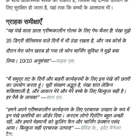
के साथ आकस्मिक संपर्क को रोकता है, जिससे यह दैनिक उपयोग के
लिए सुरक्षित हो जाता है, यहां तक ​​कि बच्चों के आसपास भी।
ग्राहक समीक्षाएँ
"यह पंखे वाला छाता ग्रीष्मकालीन गोल्फ के लिए गेम-चेंजर है! पंखा मुझे
35 डिग्री सेल्सियस वाले दिनों में भी ठंडा रखता है, और जब कोर्स के
दौरान मेरा फोन खराब हो गया तो फोन चार्जिंग सुविधा ने मुझे बचा
लिया। 10/10 अनुशंसा!"
माइक एस.
—
"मैं समुद्र तट के दिनों और बाहरी कार्यक्रमों के लिए इस पंखे की छतरी
का उपयोग करता हूं। यूवी संरक्षण अद्भुत है, पंखा शांत लेकिन
शक्तिशाली है, और आकार मेरे और मेरे बच्चे के लिए बिल्कुल सही है।
हर पैसे के लायक!" —
सारा एल.
"हमने अपने ग्रीष्मकालीन कार्यक्रम के लिए प्रचारक उपहार के रूप में
इन पंखे छतरियों का ऑर्डर दिया। कस्टम लोगो प्रिंटिंग बहुत अच्छी
रही, और हमारे मेहमानों को कूलिंग फैन और चार्जिंग फ़ंक्शन पसंद
आया। बिल्कुल सही प्रचारक उत्पाद!" —
डेविड के., इवेंट मैनेजर
टैग: