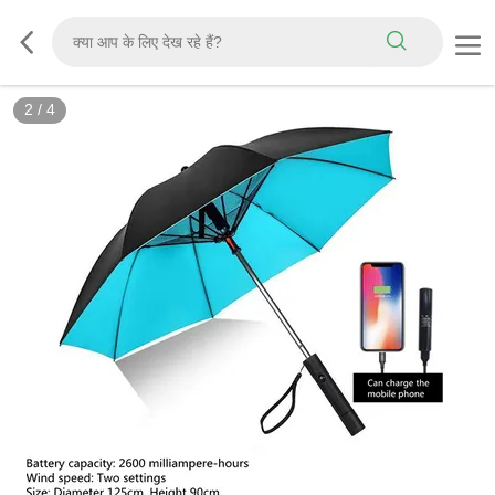
2
/
4