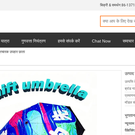
बिक्री & समर्थन:
86-137
 यात्रा
गुणवत्ता नियंत्रण
हमसे संपर्क करें
Chat Now
समाचार
ण प्रचारक उपहार छाता
उत्पाद
उत्पत्ति 
ब्रांड न
प्रमाणन
मॉडल सं
भुगतान
न्यूनतम
पैकेजिं