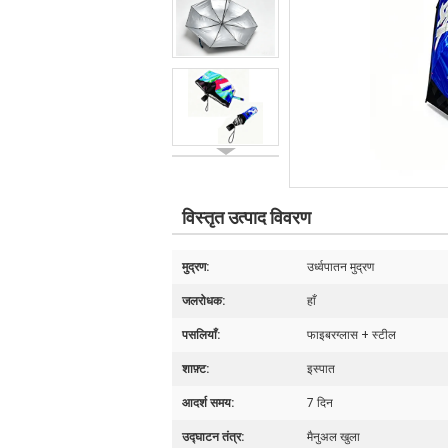
विस्तृत उत्पाद विवरण
मुद्रण:
उर्ध्वपातन मुद्रण
जलरोधक:
हाँ
पसलियाँ:
फाइबरग्लास + स्टील
शाफ़्ट:
इस्पात
आदर्श समय:
7 दिन
उद्घाटन तंत्र:
मैनुअल खुला