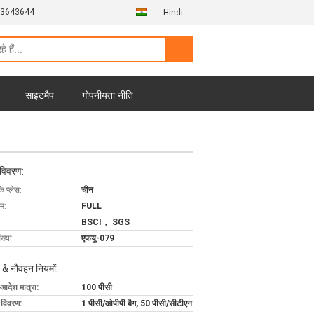
13643644
Hindi
साइटमैप
गोपनीयता नीति
 विवरण:
के प्लेस:
चीन
ाम:
FULL
:
BSCI， SGS
ख्या:
एफयू-079
 & नौवहन नियमों:
 आदेश मात्रा:
100 पीसी
ग विवरण:
1 पीसी/ओपीपी बैग, 50 पीसी/सीटीएन