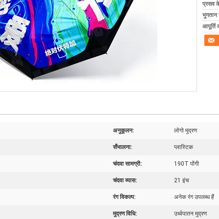
प्रसव 
भुगतान शर
आपूर्ति 
अनुकूलन:
लोगो मुद्रण
सँभालना:
प्लास्टिक
चंदवा सामग्री:
190T पोंगी
चंदवा व्यास:
21 इंच
रंग विकल्प:
अनेक रंग उपलब्ध हैं
मुद्रण विधि:
उर्ध्वपातन मुद्रण