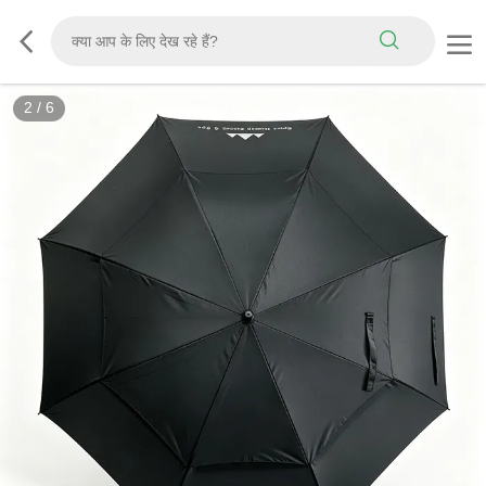
2
/
6