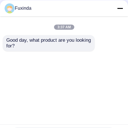
Fuxinda
3:37 AM
Good day, what product are you looking 
for?
68 इंच डबल कैनोपी गोल्फ
कॉर्पोरेट उपहार के लिए 60"
छाता 100 किमी/घंटा हवा-
डबल कैनोप प्रोमोशनल गोल्फ
रोधी और यूवी30+ धूप से
छाता
सुरक्षा के साथ
जांच भेजें
जांच भेजें
होम
हमारे बारे में
हमसे संपर्क करें
Desktop Site
साइटमैप
गोपनीयता नीति