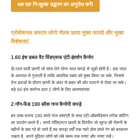
अब एक निःशुल्क उद्धरण का अनुरोध करें!
फैक्टरी यात्रा
प्रोमोशनल कस्टम लोगो गोल्फ छाता मुख्य फायदे और मुख्य
गुणवत्ता नियंत्रण
विशेषताएं
हमसे संपर्क करें
1.60 इंच डबल वेंट विंडप्रूफ एंटी-इंवर्शन कैनोप
दो-परत वाली छतरी जो सांस लेने योग्य जाल कपड़े से जुड़ी होती है। हवा जाल
के अंतराल से गुजरती है ताकि आंतरिक दबाव को मुक्त किया जा सके, जिससे
समाचार
तेज हवाओं के दौरान छतरी के अंदर से बाहर की ओर पलटने से रोका जा सके।
बड़े 60 इंच कवरेज ढाल 2 लोगों के लिए आरामदायक.
सभी मामलों
2.नॉन-फैड 190 ब्लैक गाज कैनोपी कपड़े
हम उच्च घनत्व 190 काले गाज सामग्री के साथ एंटी-ऑक्सीडेशन वर्णक कोटिंग
एक बोली का अनुरोध
का उपयोग करते हैं। सस्ते पॉलिएस्टर छत्रों के विपरीत जो सूरज की रोशनी के
महीनों के बाद ग्रे हो जाते हैं,यह कपड़ा वर्षों तक गहरे ठोस काले रंग को बरकरार
रखता है, अपने मुद्रित लोगो को लंबे समय तक स्पष्ट और स्पष्ट रखें।
गोल्फ छाता