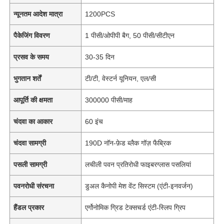
न्यूनतम आदेश मात्रा
1200PCS
पैकेजिंग विवरण
1 पीसी/ओपीपी बैग, 50 पीसी/सीटीएन
प्रसव के समय
30-35 दिन
भुगतान शर्तें
टी/टी, वेस्टर्न यूनियन, एल/सी
आपूर्ति की क्षमता
300000 पीसी/माह
चंदवा का आकार
60 इंच
चंदवा सामग्री
190D नॉन-फ़ेड ब्लैक गॉज़ फैब्रिक
पसली सामग्री
लचीली पवन प्रतिरोधी फाइबरग्लास पसलियां
पवनरोधी संरचना
डुअल कैनोपी मेश वेंट सिस्टम (एंटी-इनवर्जन)
हैंडल प्रकार
एर्गोनोमिक ग्रिड टेक्सचर्ड एंटी-स्लिप ग्रिप