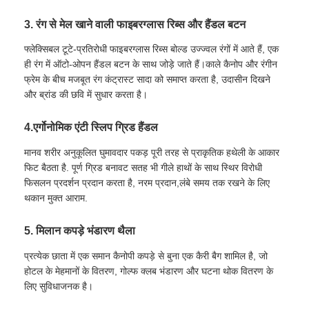
3. रंग से मेल खाने वाली फाइबरग्लास रिब्स और हैंडल बटन
पैदल चलने वाली छत्रियाँ
फ्लेक्सिबल टूटे-प्रतिरोधी फाइबरग्लास रिब्स बोल्ड उज्ज्वल रंगों में आते हैं, एक
ही रंग में ऑटो-ओपन हैंडल बटन के साथ जोड़े जाते हैं।काले कैनोप और रंगीन
कॉम्पैक्ट छतरियां
फ्रेम के बीच मजबूत रंग कंट्रास्ट सादा को समाप्त करता है, उदासीन दिखने
और ब्रांड की छवि में सुधार करता है।
प्रचार के लिए छाता
4.एर्गोनोमिक एंटी स्लिप ग्रिड हैंडल
मानव शरीर अनुकूलित घुमावदार पकड़ पूरी तरह से प्राकृतिक हथेली के आकार
पवनरोधी छाता
फिट बैठता है. पूर्ण ग्रिड बनावट सतह भी गीले हाथों के साथ स्थिर विरोधी
फिसलन प्रदर्शन प्रदान करता है, नरम प्रदान,लंबे समय तक रखने के लिए
थकान मुक्त आराम.
स्वचालित रूप से खुली छाता
5. मिलान कपड़े भंडारण थैला
उल्टा छाता
प्रत्येक छाता में एक समान कैनोपी कपड़े से बुना एक कैरी बैग शामिल है, जो
होटल के मेहमानों के वितरण, गोल्फ क्लब भंडारण और घटना थोक वितरण के
लिए सुविधाजनक है।
लकड़ी के हैंडल छाता