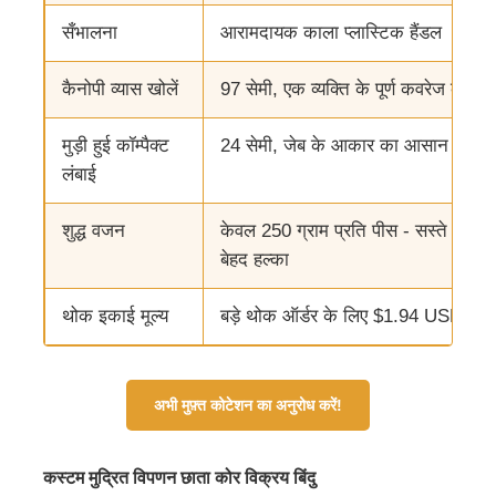
सँभालना
आरामदायक काला प्लास्टिक हैंडल
फैक्टरी यात्रा
कैनोपी व्यास खोलें
97 सेमी, एक व्यक्ति के पूर्ण कवरेज के लिए प
गुणवत्ता नियंत्रण
मुड़ी हुई कॉम्पैक्ट
24 सेमी, जेब के आकार का आसान भंडार
लंबाई
हमसे संपर्क करें
शुद्ध वजन
केवल 250 ग्राम प्रति पीस - सस्ते समुद्
बेहद हल्का
समाचार
थोक इकाई मूल्य
बड़े थोक ऑर्डर के लिए $1.94 USD से प्र
सभी मामलों
अभी मुफ़्त कोटेशन का अनुरोध करें!
एक बोली का अनुरोध
कस्टम मुद्रित विपणन छाता कोर विक्रय बिंदु
गोल्फ छाता