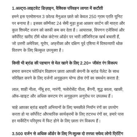
1.अल्ट्रा-लाइटवेट डिज़ाइन, वैश्विक परिवहन लागत में कटौती
पैदल चलने वाली छत्रियाँ
हमने इस प्रमोशनल 3 फ़ोल्ड मैनुअल छाते को केवल 250 ग्राम प्रति यूनिट
पर बनाया है। इसका कॉम्पैक्ट 24 सेमी मुड़ा हुआ आकार कार्टन की मात्रा और
कुल शिपमेंट वजन को काफी कम कर देता है। आयातक, विपणन एजेंसियां ​​और
कॉम्पैक्ट छतरियां
कॉर्पोरेट खरीद टीमें थोक कंटेनर ऑर्डर पर भारी लॉजिस्टिक खर्च बचाती हैं,
जो उत्तरी अमेरिका, यूरोप, अफ्रीका और दक्षिण पूर्व एशिया में विश्वव्यापी थोक
वितरण के लिए बिल्कुल उपयुक्त है।
प्रचार के लिए छाता
किसी भी ब्रांड की पहचान से मेल खाने के लिए 2.20+ जीवंत रंग विकल्प
हमारा कस्टम फोल्डिंग विज्ञापन छाता आपकी कंपनी के ब्रांड पैलेट के साथ
पवनरोधी छाता
संरेखित करने के लिए दर्जनों अनुकूलन योग्य ठोस रंगों का समर्थन करता है:
लाल, शाही नीला, नींबू हरा, नारंगी, फ्लोरोसेंट पीला, बैंगनी, शुद्ध काला, खाकी,
स्वचालित रूप से खुली छाता
ऑफ-व्हाइट और अधिक कस्टम रंग अनुकूलन अनुरोध पर उपलब्ध हैं।
चाहे आपका ब्रांड बाहरी अभियानों के लिए चमकीले नियॉन रंगों का उपयोग
उल्टा छाता
करता हो या कॉर्पोरेट औपचारिक कार्यक्रमों के लिए तटस्थ रंगों का, हमारे पास
हर मार्केटिंग परिदृश्य में फिट होने के लिए छाता रंग विकल्प हैं।
लकड़ी के हैंडल छाता
3.500 दर्जन से अधिक ऑर्डर के लिए निःशुल्क दो तरफा सफेद लोगो प्रिंटिंग