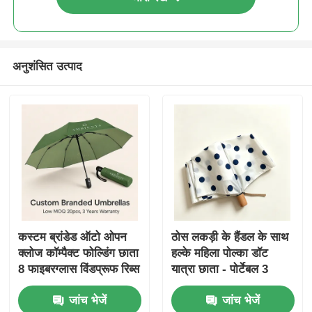
अनुशंसित उत्पाद
कस्टम ब्रांडेड ऑटो ओपन
ठोस लकड़ी के हैंडल के साथ
क्लोज कॉम्पैक्ट फोल्डिंग छाता
हल्के महिला पोल्का डॉट
8 फाइबरग्लास विंडप्रूफ रिब्स
यात्रा छाता - पोर्टेबल 3
और 190T वाटरप्रूफ पोंगी
फोल्ड पैरासोल
जांच भेजें
जांच भेजें
के साथ