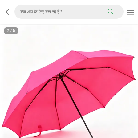
2
/
5