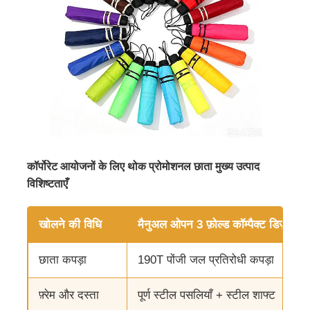
कॉर्पोरेट आयोजनों के लिए थोक प्रोमोशनल छाता मुख्य उत्पाद
विशिष्टताएँ
होम
खोलने की विधि
मैनुअल ओपन 3 फ़ोल्ड कॉम्पैक्ट डिज़ाइन
छाता कपड़ा
190T पोंजी जल प्रतिरोधी कपड़ा
उत्पाद
फ़्रेम और दस्ता
पूर्ण स्टील पसलियाँ + स्टील शाफ्ट
हमारे बारे में