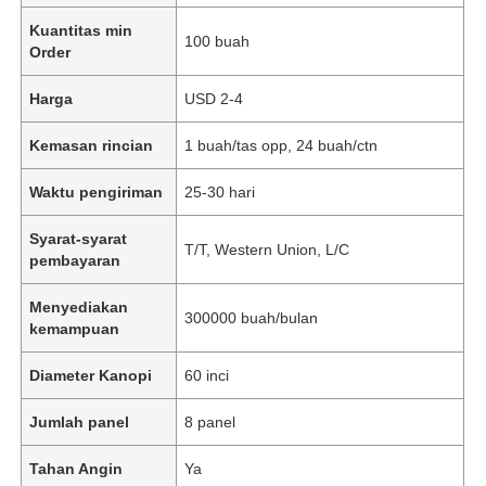
Kuantitas min
100 buah
Order
Harga
USD 2-4
Kemasan rincian
1 buah/tas opp, 24 buah/ctn
Waktu pengiriman
25-30 hari
Syarat-syarat
T/T, Western Union, L/C
pembayaran
Menyediakan
300000 buah/bulan
kemampuan
Diameter Kanopi
60 inci
Jumlah panel
8 panel
Tahan Angin
Ya