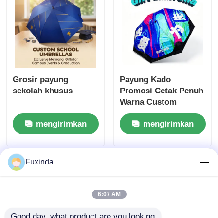
Grosir payung
Payung Kado
sekolah khusus
Promosi Cetak Penuh
Warna Custom
mengirimkan
mengirimkan
permintaan
permintaan
Fuxinda
6:07 AM
Good day, what product are you looking 