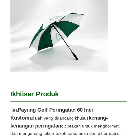
Wisata pabrik
Kontrol kualitas
Hubungi kami
Berita
Ikhtisar Produk
Semua Kasus
Payung Golf Peringatan 60 Inci
Kita
Quote request suatu
Kustom
kenang-
adalah yang dirancang khusus
kenangan peringatan
diciptakan untuk menghormati
dan mengenang tokoh-tokoh terkemuka dan dihormati di
payung golf