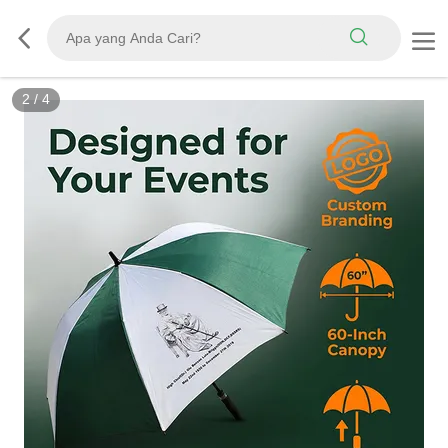
3
/
4