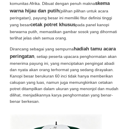
skema
komunitas Afrika. Dibuat dengan penuh makna
warna hijau dan putih
(pilihan pilihan untuk acara
Payung Berjalan
peringatan), payung besar ini memiliki fitur definisi tinggi
cetak potret khusus
yang besar
pada panel kanopi
berwarna putih, memastikan gambar sosok yang dihormati
Payung Kompak
terlihat jelas oleh semua orang.
hadiah tamu acara
Dirancang sebagai yang sempurna
payung promosi
peringatan
, setiap peserta upacara penghormatan akan
menerima payung ini, yang menciptakan pengingat abadi
Payung Badai
dan nyata akan orang terhormat yang sedang dirayakan.
Kanopi besar berukuran 60 inci tidak hanya memberikan
cakupan yang luas, namun juga memungkinkan cetakan
Payung Buka Otomatis
potret ditampilkan dalam ukuran yang menonjol dan mudah
dilihat, menjadikannya karya penghormatan yang benar-
benar berkesan.
Payung terbalik
Payung Genggam Kayu