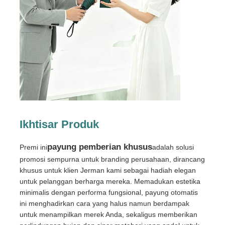
Wisata pabrik
Kontrol kualitas
Hubungi kami
Ikhtisar Produk
Berita
payung pemberian khusus
Premi ini
adalah solusi
Semua Kasus
promosi sempurna untuk branding perusahaan, dirancang
khusus untuk klien Jerman kami sebagai hadiah elegan
untuk pelanggan berharga mereka. Memadukan estetika
Quote request suatu
minimalis dengan performa fungsional, payung otomatis
ini menghadirkan cara yang halus namun berdampak
untuk menampilkan merek Anda, sekaligus memberikan
payung golf