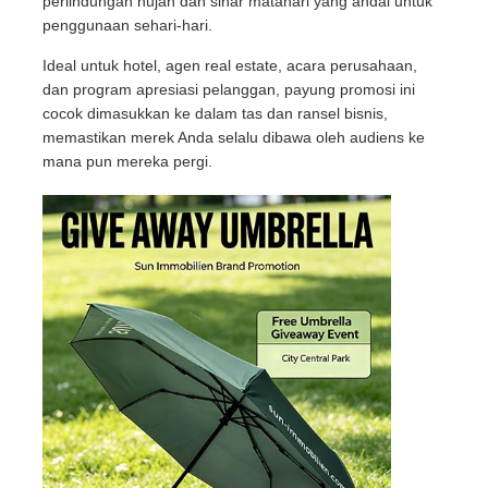
perlindungan hujan dan sinar matahari yang andal untuk
penggunaan sehari-hari.
Payung Berjalan
Ideal untuk hotel, agen real estate, acara perusahaan,
dan program apresiasi pelanggan, payung promosi ini
cocok dimasukkan ke dalam tas dan ransel bisnis,
Payung Kompak
memastikan merek Anda selalu dibawa oleh audiens ke
mana pun mereka pergi.
payung promosi
Payung Badai
Payung Buka Otomatis
Payung terbalik
Payung Genggam Kayu