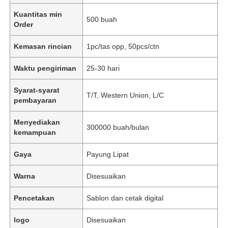
Kuantitas min
500 buah
Order
Kemasan rincian
1pc/tas opp, 50pcs/ctn
Waktu pengiriman
25-30 hari
Syarat-syarat
T/T, Western Union, L/C
pembayaran
Menyediakan
300000 buah/bulan
kemampuan
Gaya
Payung Lipat
Warna
Disesuaikan
Pencetakan
Sablon dan cetak digital
logo
Disesuaikan