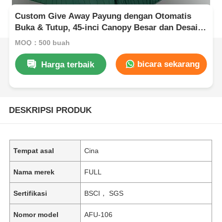
Custom Give Away Payung dengan Otomatis
Buka & Tutup, 45-inci Canopy Besar dan Desain
Portable Kompak untuk hadiah promosi
MOQ：500 buah
bicara sekarang
Harga terbaik
DESKRIPSI PRODUK
Tempat asal
Cina
Nama merek
FULL
Sertifikasi
BSCI， SGS
Nomor model
AFU-106