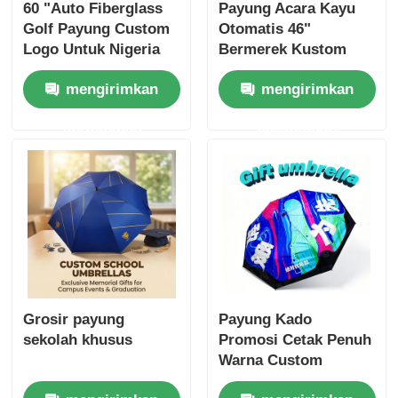
60 "Auto Fiberglass
Payung Acara Kayu
Golf Payung Custom
Otomatis 46"
Logo Untuk Nigeria
Bermerek Kustom
Bisnis Hadiah
(Perlindungan UV40+)
mengirimkan
mengirimkan
permintaan
permintaan
Grosir payung
Payung Kado
sekolah khusus
Promosi Cetak Penuh
Warna Custom