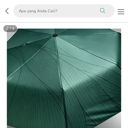
3
/
4