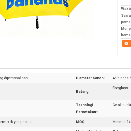
Waktu
Syara
pemba
Meny
kema
g dipersonalisasi
Diameter Kanopi:
46 hingga 6
fiberglass
Batang:
Teknologi
Cetak subli
Percetakan::
bermerek yang serasi
MOQ:
Minimal 24