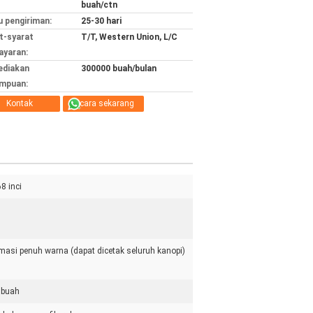
buah/ctn
 pengiriman:
25-30 hari
t-syarat
T/T, Western Union, L/C
yaran:
ediakan
300000 buah/bulan
mpuan:
Kontak
bicara sekarang
8 inci
masi penuh warna (dapat dicetak seluruh kanopi)
 buah