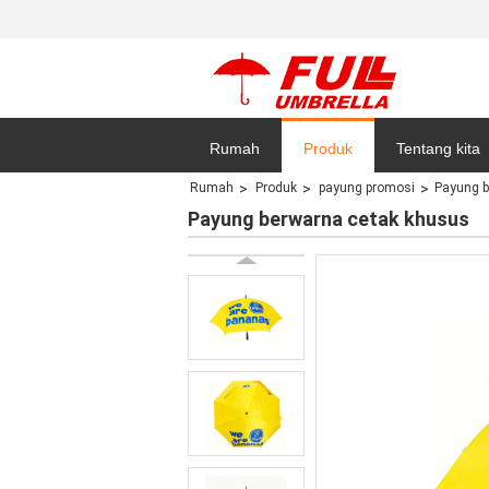
Rumah
Produk
Tentang kita
Rumah
Produk
payung promosi
Payung b
Kebijakan pri
Payung berwarna cetak khusus