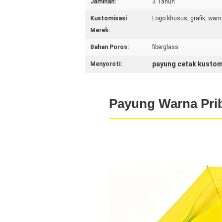
Jaminan:
3 Tahun
Kustomisasi
Logo khusus, grafik, warn
Merek:
Bahan Poros:
fiberglass
payung cetak kusto
Menyoroti:
Payung Warna Prib