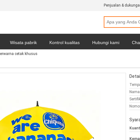
Penjualan & dukunga
Wisata pabrik
Kontrol kualitas
Hubungi kami
Cha
erwarna cetak khusus
badi
Semua Kasus
Detai
Tempa
Nama 
Sertifi
Nomor
Syar
Kuant
Kemas