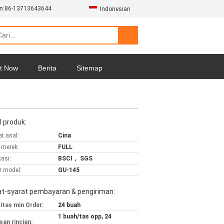
n:
86-13713643644
Indonesian
t Now
Berita
Sitemap
l produk:
t asal:
Cina
merek:
FULL
kasi:
BSCI， SGS
 model:
GU-145
at-syarat pembayaran & pengiriman:
itas min Order:
24 buah
1 buah/tas opp, 24
an rincian: