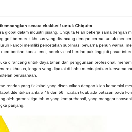
ikembangkan secara eksklusif untuk Chiquita
a global dalam industri pisang, Chiquita telah bekerja sama dengan m
 golf bermerek khusus yang dirancang dengan cermat untuk mencermi
luruh kanopi memiliki pencetakan sublimasi pewarna penuh warna, mem
memberikan konsistensi,merek visual berdampak tinggi di pasar intern
terbuka dirancang untuk daya tahan dan penggunaan profesional, menam
k merek khusus, lengan yang dipakai di bahu meningkatkan kenyamanan
rhotelan perusahaan.
e rendah yang fleksibel yang disesuaikan dengan klien komersial 
dapat ditentukan antara 46 dan 68 inci;dan tidak ada batasan pada kom
 oleh garansi tiga tahun yang komprehensif, yang menggarisbawahi 
ngka panjang.