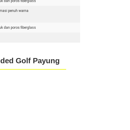
k dan poros fiberglass
imasi penuh warna
k dan poros fiberglass
nded Golf Payung