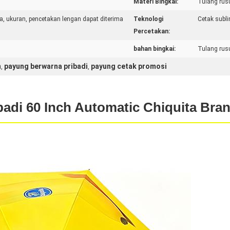
Materi Bingkai:
Tulang rusu
a, ukuran, pencetakan lengan dapat diterima
Teknologi
Cetak subl
Percetakan:
bahan bingkai:
Tulang rusu
m
payung berwarna pribadi
payung cetak promosi
,
,
adi 60 Inch Automatic Chiquita Bra