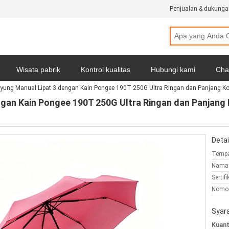
Penjualan & dukunga
Wisata pabrik
Kontrol kualitas
Hubungi kami
Cha
ayung Manual Lipat 3 dengan Kain Pongee 190T 250G Ultra Ringan dan Panjang K
badi
Semua Kasus
ngan Kain Pongee 190T 250G Ultra Ringan dan Panjang
Detai
Tempa
Nama 
Sertifi
Nomor
Syar
Kuant