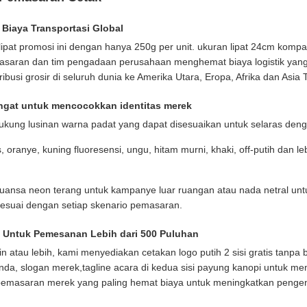
 Biaya Transportasi Global
at promosi ini dengan hanya 250g per unit. ukuran lipat 24cm kompa
masaran dan tim pengadaan perusahaan menghemat biaya logistik yan
ibusi grosir di seluruh dunia ke Amerika Utara, Eropa, Afrika dan Asia
ngat untuk mencocokkan identitas merek
dukung lusinan warna padat yang dapat disesuaikan untuk selaras den
is, oranye, kuning fluoresensi, ungu, hitam murni, khaki, off-putih dan 
nsa neon terang untuk kampanye luar ruangan atau nada netral untu
sesuai dengan setiap skenario pemasaran.
si Untuk Pemesanan Lebih dari 500 Puluhan
n atau lebih, kami menyediakan cetakan logo putih 2 sisi gratis tanpa
nda, slogan merek,tagline acara di kedua sisi payung kanopi untuk 
t pemasaran merek yang paling hemat biaya untuk meningkatkan peng