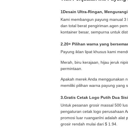
1Desain Ultra-Ringan, Mengurangi
Kami membangun payung manual 3 lip
dan total berat pengiriman.agen pe
kontainer besar, sempurna untuk distr
2.20+ Pilihan warna yang bersema
Payung iklan lipat khusus kami men
Merah, biru kerajaan, hijau jeruk nip
permintaan.
Apakah merek Anda menggunakan nua
memiliki pilihan warna payung yang 
3.Gratis Cetak Logo Putih Dua Si
Untuk pesanan grosir massal 500 lusi
pengaturan cetak logo perusahaan A
promosi luar ruanganIni adalah ala
grosir rendah mulai dari $ 1.94.