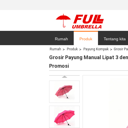
Rumah
Produk
Tentang kita
Rumah
Produk
Payung Kompak
Grosir P
Kebijakan pri
Grosir Payung Manual Lipat 3 de
Promosi