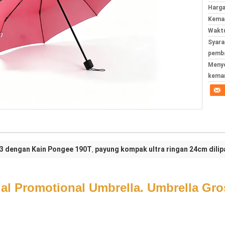
Harga
Kemas
Waktu
Syara
pemba
Meny
kema
 3 dengan Kain Pongee 190T
payung kompak ultra ringan 24cm dilip
,
l Promotional Umbrella. Umbrella Gros