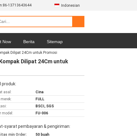
n:
86-13713643644
Indonesian
t Now
Berita
Sitemap
ompak Dilipat 24Cm untuk Promosi
 Kompak Dilipat 24Cm untuk
l produk:
t asal:
Cina
merek:
FULL
kasi:
BSCI, SGS
 model:
FU-006
at-syarat pembayaran & pengiriman:
itas min Order:
50 buah