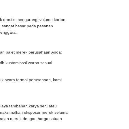
k drastis mengurangi volume karton
g sangat besar pada pesanan
 Tenggara.
gan palet merek perusahaan Anda:
lebih kustomisasi warna sesuai
k acara formal perusahaan, kami
 biaya tambahan karya seni atau
memaksimalkan eksposur merek selama
enalan merek dengan harga satuan