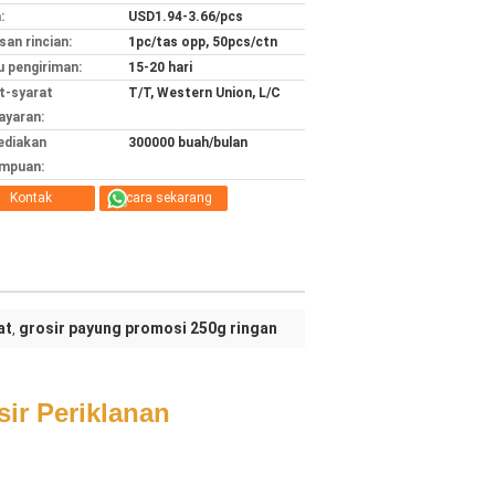
:
USD1.94-3.66/pcs
an rincian:
1pc/tas opp, 50pcs/ctn
 pengiriman:
15-20 hari
t-syarat
T/T, Western Union, L/C
yaran:
ediakan
300000 buah/bulan
mpuan:
Kontak
bicara sekarang
at
grosir payung promosi 250g ringan
,
ir Periklanan