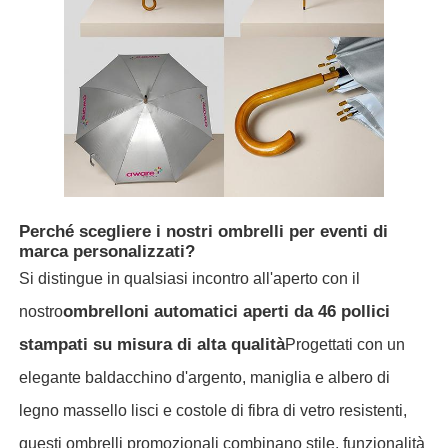
Fatory Tour
Controllo di qualità
Contattaci
Perché scegliere i nostri ombrelli per eventi di
notizie
marca personalizzati?
Si distingue in qualsiasi incontro all'aperto con il
ombrelloni automatici aperti da 46 pollici
Tutti i casi
nostro
stampati su misura di alta qualità
Progettati con un
Richiedere un preventivo
elegante baldacchino d'argento, maniglia e albero di
legno massello lisci e costole di fibra di vetro resistenti,
ombrelli di golf
questi ombrelli promozionali combinano stile, funzionalità