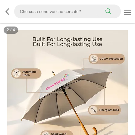
3
/
4