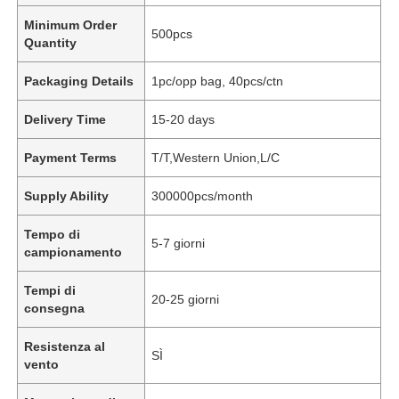
Minimum Order
500pcs
Quantity
Packaging Details
1pc/opp bag, 40pcs/ctn
Delivery Time
15-20 days
Payment Terms
T/T,Western Union,L/C
Supply Ability
300000pcs/month
Tempo di
5-7 giorni
campionamento
Tempi di
20-25 giorni
consegna
Resistenza al
SÌ
vento