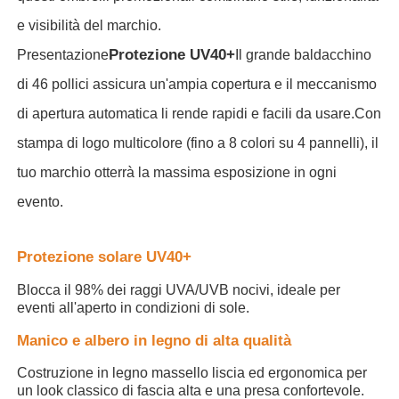
e visibilità del marchio.
Ombrelli da passeggio
Protezione UV40+
Presentazione
Il grande baldacchino
di 46 pollici assicura un'ampia copertura e il meccanismo
Ombrelli compatti
di apertura automatica li rende rapidi e facili da usare.Con
stampa di logo multicolore (fino a 8 colori su 4 pannelli), il
ombrelli promozionali
tuo marchio otterrà la massima esposizione in ogni
evento.
Ombrelli a prova di vento
Protezione solare UV40+
Ombrelli automatici aperti
Blocca il 98% dei raggi UVA/UVB nocivi, ideale per
eventi all'aperto in condizioni di sole.
Ombrelloni inversi
Manico e albero in legno di alta qualità
Costruzione in legno massello liscia ed ergonomica per
Ombrelli a manico in legno
un look classico di fascia alta e una presa confortevole.