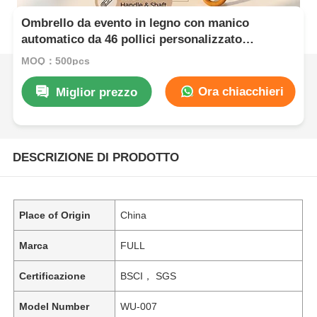
Ombrello da evento in legno con manico
automatico da 46 pollici personalizzato
(protezione UV40+)
MOQ：500pcs
Ora chiacchieri
Miglior prezzo
DESCRIZIONE DI PRODOTTO
Place of Origin
China
Marca
FULL
Certificazione
BSCI， SGS
Model Number
WU-007