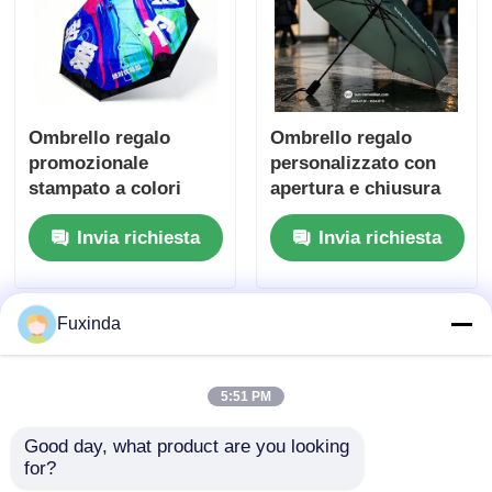
Ombrello regalo
Ombrello regalo
promozionale
personalizzato con
stampato a colori
apertura e chiusura
personalizzato
automatiche, grande
Invia richiesta
Invia richiesta
baldacchino da 45
pollici e design
portatile compatto
per regali
Fuxinda
promozionali
5:51 PM
Good day, what product are you looking 
for?