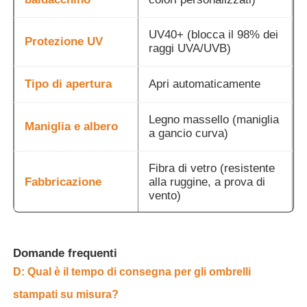
UV40+ (blocca il 98% dei
Protezione UV
raggi UVA/UVB)
Tipo di apertura
Apri automaticamente
Legno massello (maniglia
Maniglia e albero
a gancio curva)
Fibra di vetro (resistente
Fabbricazione
alla ruggine, a prova di
vento)
Fino a 8 colori, stampati
Stampa del logo
su 4 pannelli
Domande frequenti
D: Qual è il tempo di consegna per gli ombrelli
Quantità minima
Contattaci per i dettagli
d'ordine
stampati su misura?