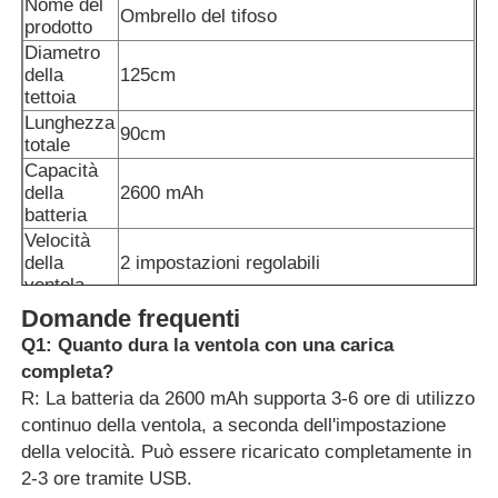
Nome del
Ombrello del tifoso
prodotto
Diametro
della
125cm
tettoia
Lunghezza
90cm
totale
Capacità
della
2600 mAh
batteria
Velocità
della
2 impostazioni regolabili
ventola
Metodo di
Domande frequenti
Ricaricabile tramite USB
ricarica
Q1: Quanto dura la ventola con una carica
Ventola di raffreddamento elettrica,
Funzioni
completa?
protezione UV, resistente alla pioggia,
principali
R: La batteria da 2600 mAh supporta 3-6 ore di utilizzo
ricarica per telefono cellulare
continuo della ventola, a seconda dell'impostazione
Colori
Rosso, blu, giallo, arancione, nero, viola,
disponibili
rosa, ecc.
della velocità. Può essere ricaricato completamente in
Gestire il
2-3 ore tramite USB.
Plastica antiscivolo con cinturino da polso