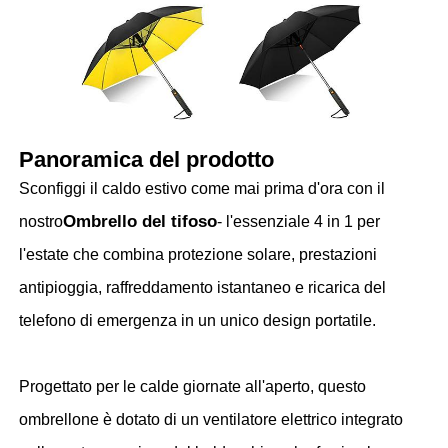
Fatory Tour
Controllo di qualità
Panoramica del prodotto
Contattaci
Sconfiggi il caldo estivo come mai prima d'ora con il
Ombrello del tifoso
nostro
- l'essenziale 4 in 1 per
notizie
l'estate che combina protezione solare, prestazioni
antipioggia, raffreddamento istantaneo e ricarica del
Tutti i casi
telefono di emergenza in un unico design portatile.
Richiedere un preventivo
Progettato per le calde giornate all'aperto, questo
ombrellone è dotato di un ventilatore elettrico integrato
ombrelli di golf