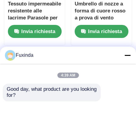
Tessuto impermeabile
Umbrello di nozze a
resistente alle
forma di cuore rosso
lacrime Parasole per
a prova di vento
auto Ombra per
Creativo con 16
Invia richiesta
Invia richiesta
ombrello Protezione
robuste costole di
UV Ombra solare
fibra di vetro
Fuxinda
4:39 AM
Good day, what product are you looking 
for?
23 pollici 4 pannello
46 pollici 8 costole
Fashion Quadratura
ombrello luminoso
ombrello / Double Rib
con lampadina
ombrello
incorporata 210T