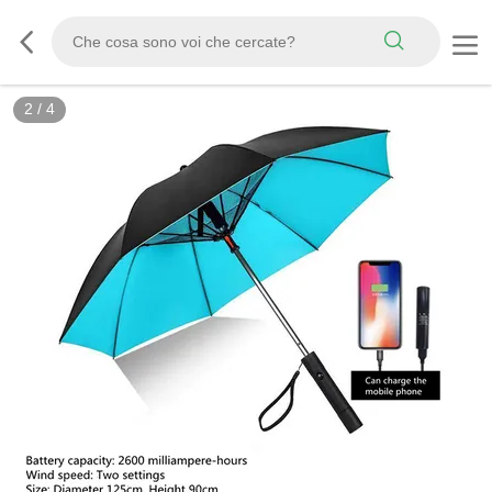
3
/
4