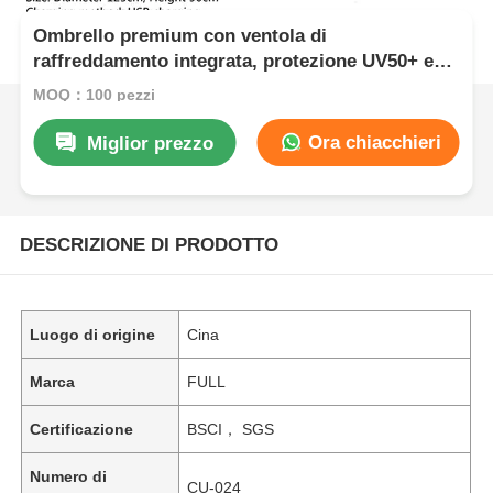
Ombrello premium con ventola di
raffreddamento integrata, protezione UV50+ e
batteria ricaricabile USB da 2600 mAh
MOQ：100 pezzi
Ora chiacchieri
Miglior prezzo
DESCRIZIONE DI PRODOTTO
Luogo di origine
Cina
Marca
FULL
Certificazione
BSCI， SGS
Numero di
CU-024