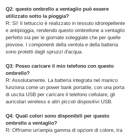
materiale
Materiale
Q2: questo ombrello a ventaglio può essere
Materiale in fibra di vetro per resistenza al
della
vento
utilizzato sotto la pioggia?
costola
R: Sì! Il tettuccio è realizzato in tessuto idrorepellente
e antipioggia, rendendo questo ombrellone a ventaglio
perfetto sia per le giornate soleggiate che per quelle
piovose. I componenti della ventola e della batteria
sono protetti dagli spruzzi d'acqua.
Q3: Posso caricare il mio telefono con questo
ombrello?
R: Assolutamente. La batteria integrata nel manico
funziona come un power bank portatile, con una porta
di uscita USB per caricare il telefono cellulare, gli
auricolari wireless e altri piccoli dispositivi USB.
Q4: Quali colori sono disponibili per questo
ombrello a ventaglio?
R: Offriamo un'ampia gamma di opzioni di colore, tra