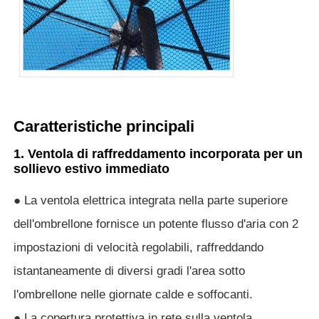
Ombrelli UV resistenti
Ombrelli per bambini
Caratteristiche principali
ombrelli di spiaggia
1. Ventola di raffreddamento incorporata per un
sollievo estivo immediato
Ombrelli creativi
● La ventola elettrica integrata nella parte superiore
dell'ombrellone fornisce un potente flusso d'aria con 2
impostazioni di velocità regolabili, raffreddando
istantaneamente di diversi gradi l'area sotto
l'ombrellone nelle giornate calde e soffocanti.
● La copertura protettiva in rete sulla ventola