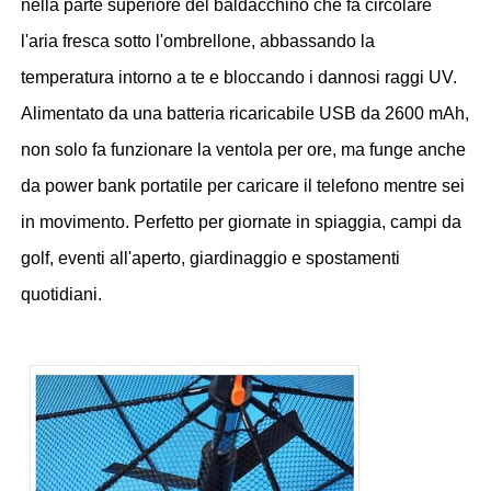
nella parte superiore del baldacchino che fa circolare
l'aria fresca sotto l'ombrellone, abbassando la
Ombrelli da passeggio
temperatura intorno a te e bloccando i dannosi raggi UV.
Alimentato da una batteria ricaricabile USB da 2600 mAh,
Ombrelli compatti
non solo fa funzionare la ventola per ore, ma funge anche
da power bank portatile per caricare il telefono mentre sei
ombrelli promozionali
in movimento. Perfetto per giornate in spiaggia, campi da
golf, eventi all'aperto, giardinaggio e spostamenti
Ombrelli a prova di vento
quotidiani.
Ombrelli automatici aperti
Ombrelloni inversi
Ombrelli a manico in legno