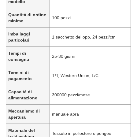
modello
Quantità di ordine
100 pezzi
minimo
Imballaggi
1 sacchetto del opp, 24 pezzi/ctn
particolari
Tempi di
25-30 giorni
consegna
Termini di
T/T, Western Union, L/C
pagamento
Capacità di
300000 pezzi/mese
alimentazione
Meccanismo di
manuale apra
apertura
Materiale del
Tessuto in poliestere o pongee
baldacchino