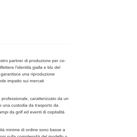
nostro partner di produzione per co-
tere l'identità gialla e blu del
e garantisce una riproduzione
ande impatto sui mercati
 professionale, caratterizzato da un
de una custodia da trasporto da
mpi da golf ed eventi di ospitalità
ntità minime di ordine sono basse a
izioni sulla complessità del modello o