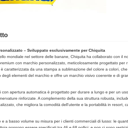
tto
sonalizzato – Sviluppato esclusivamente per Chiquita
ivello mondiale nel settore delle banane, Chiquita ha collaborato con il 
remium con marchio personalizzato, meticolosamente progettato per riflet
 è caratterizzata da una stampa a sublimazione del colore a colori, ch
o degli elementi del marchio e offre un marchio visivo coerente e di gr
ci con apertura automatica è progettato per durare a lungo e per un uso
 e nervature rinforzate. A complemento della sua struttura robusta, inclu
izzato, che migliora la comodità dell'utente e la portabilità in resort, ca
e e a basso volume su misura per i clienti commerciali di lusso: le qua
tettoia possono essere specificati tra 46 e 68 pollici; e non ci sono restr