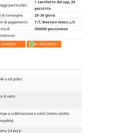
1 sacchetto del opp, 24
aggi particolari:
pezzi/ctn
 di consegna:
25-30 giorni
ni di pagamento:
T/T, Western Union, L/C
ità di
300000 pezzi/mese
ntazione:
Contatto
Ora chiacchieri
46 a 68 pollici
ra di vetro
mpa a sublimazione a colori (intera calotta
mpabile)
imo 24 pezzi