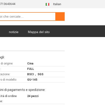
3713643644
Italian
notizie
Mappa del sito
gli:
di origine:
Cina
:
FULL
icazione:
BSCI， SGS
o di modello:
GU-145
ni di pagamento e spedizione:
ità di ordine
24 pezzi
o: