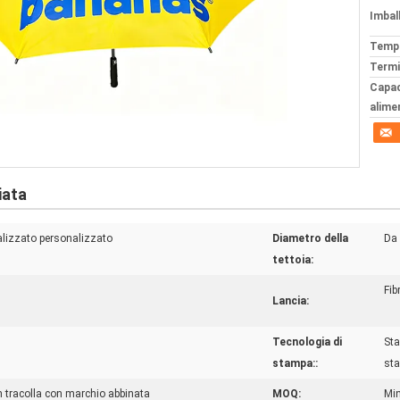
Imball
Tempi
Termi
Capac
alime
iata
alizzato personalizzato
Diametro della
Da 
tettoia:
Fib
Lancia:
Tecnologia di
Sta
stampa::
sta
 tracolla con marchio abbinata
MOQ:
Min