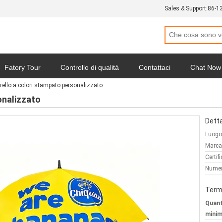
Sales & Support:
86-1
Fatory Tour
Controllo di qualità
Contattaci
Chat Now
ello a colori stampato personalizzato
iservatezza
Tutti i casi
onalizzato
Detta
Luogo 
Marca
Certif
Numer
Termi
Quant
minim