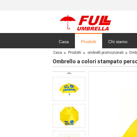
Casa
Prodotti
Chi siamo
Casa
Prodotti
ombrelli promozionali
Ombr
politica sulla r
Ombrello a colori stampato pers