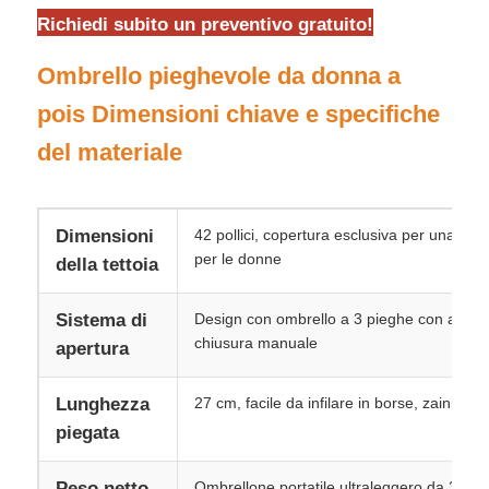
Richiedi subito un preventivo gratuito!
Fatory Tour
Ombrello pieghevole da donna a
pois Dimensioni chiave e specifiche
Controllo di qualità
del materiale
Contattaci
Dimensioni
42 pollici, copertura esclusiva per una sol
per le donne
della tettoia
notizie
Sistema di
Design con ombrello a 3 pieghe con apert
Tutti i casi
chiusura manuale
apertura
Lunghezza
27 cm, facile da infilare in borse, zaini e b
Richiedere un preventivo
piegata
ombrelli di golf
Peso netto
Ombrellone portatile ultraleggero da 300 