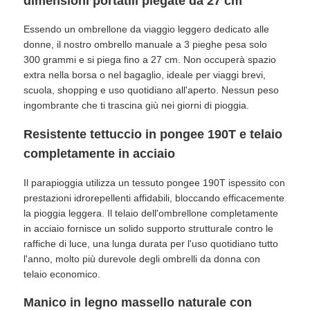
dimensioni portatili piegate da 27 cm
Essendo un ombrellone da viaggio leggero dedicato alle
donne, il nostro ombrello manuale a 3 pieghe pesa solo
300 grammi e si piega fino a 27 cm. Non occuperà spazio
extra nella borsa o nel bagaglio, ideale per viaggi brevi,
scuola, shopping e uso quotidiano all'aperto. Nessun peso
ingombrante che ti trascina giù nei giorni di pioggia.
Resistente tettuccio in pongee 190T e telaio
completamente in acciaio
Il parapioggia utilizza un tessuto pongee 190T ispessito con
prestazioni idrorepellenti affidabili, bloccando efficacemente
la pioggia leggera. Il telaio dell'ombrellone completamente
in acciaio fornisce un solido supporto strutturale contro le
raffiche di luce, una lunga durata per l'uso quotidiano tutto
l'anno, molto più durevole degli ombrelli da donna con
telaio economico.
Manico in legno massello naturale con