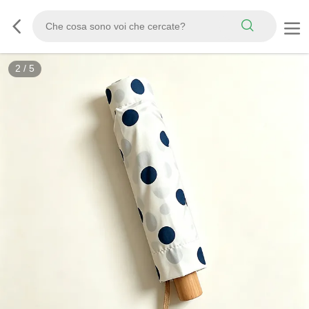
3
/
5