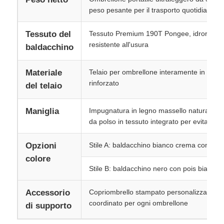
peso pesante per il trasporto quotidiano
Ombrelli da passeggio
Tessuto del
Tessuto Premium 190T Pongee, idrorepell
resistente all'usura
baldacchino
Ombrelli compatti
Materiale
Telaio per ombrellone interamente in accia
rinforzato
del telaio
ombrelli promozionali
Maniglia
Impugnatura in legno massello naturale co
Ombrelli a prova di vento
da polso in tessuto integrato per evitare s
Opzioni
Stile A: baldacchino bianco crema con pois
Ombrelli automatici aperti
colore
Stile B: baldacchino nero con pois bianchi p
Ombrelloni inversi
Accessorio
Copriombrello stampato personalizzato co
coordinato per ogni ombrellone
di supporto
Ombrelli a manico in legno