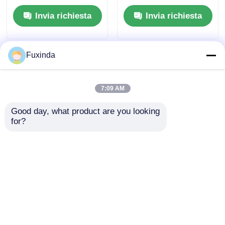
per cliniche
Invia richiesta
Invia richiesta
dentistiche
Fuxinda
7:09 AM
Good day, what product are you looking 
for?
Ombrelloni compatti
Ombrelloni leggeri
in telaio in acciaio da
compatti con
42" 3
copertura da 42
pollici in tessuto
Invia richiesta
Invia richiesta
Pongee 210T