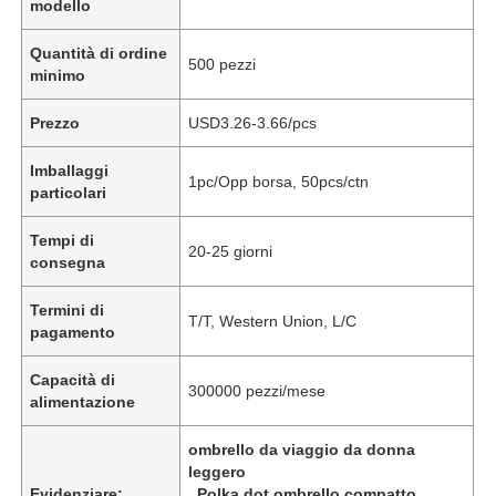
modello
Quantità di ordine
500 pezzi
minimo
Prezzo
USD3.26-3.66/pcs
Imballaggi
1pc/Opp borsa, 50pcs/ctn
particolari
Tempi di
20-25 giorni
consegna
Termini di
T/T, Western Union, L/C
pagamento
Capacità di
300000 pezzi/mese
alimentazione
ombrello da viaggio da donna
leggero
Evidenziare:
,
Polka dot ombrello compatto
,