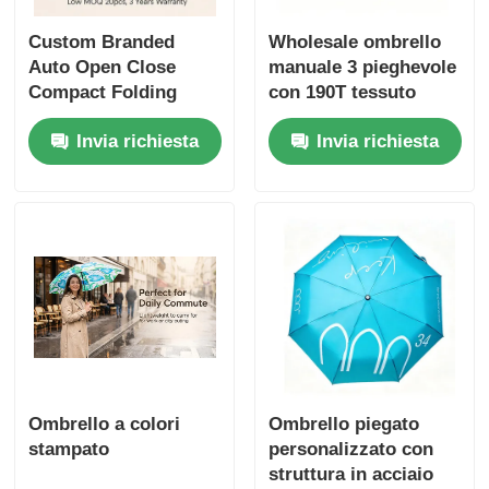
Custom Branded
Wholesale ombrello
Auto Open Close
manuale 3 pieghevole
Compact Folding
con 190T tessuto
Umbrella con 8
Pongee 250g ultra-
Invia richiesta
Invia richiesta
costole a prova di
leggero e 24cm
vento in fibra di vetro
piegate lunghezza
e 190T Pongee
compatta per
impermeabile
promozioni
Ombrello a colori
Ombrello piegato
stampato
personalizzato con
struttura in acciaio