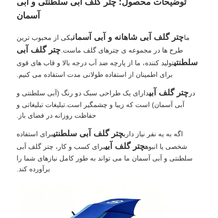
توضیحات محصول: چتر گلف آبی سلطنتی و آبی
آسمان
چترهای پیاده روی
چتر گلف آبی شاهانه و آبی آسمان
ما
یکی از محبوب ترین
چتر گلف آبی
طرح ها در مجموعه ی چترهای گلف ماست.
چترهای جمع و جور
سلطنتی
تولید کننده، ما از پارچه ضد آب درجه بالا و قاب های قوی
برای اطمینان از استفاده طولانی مدت استفاده می کنیم.
چترهای تبلیغاتی
چتر گلف آبی
در
دارای یک طراحی سبک دو رنگ (آبی سلطنتی و
آبی آسمان) است که زیبا و چشمگیر است.تبلیغات تبلیغاتی و
حفاظت روزانه در فضای باز.
چترهای ضد باد
چتر گلف آبی سلطنتی
اگه به يه نفر نياز داري
برای استفاده
چتر گلف آبی
شخصی یا انبوه
برای کسب و کار، چتر گلف آبی
چترهای باز اتوماتیک
سلطنتی و آبی آسمان ما می تواند به طور کامل نیازهای شما را
برآورده کند.
چترهای برعکس
چترهای چوبی