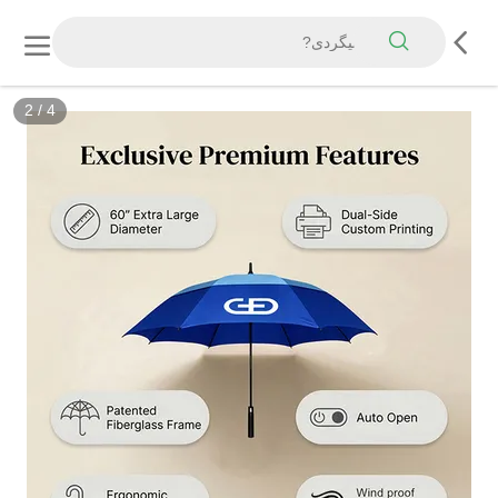
2
/
4