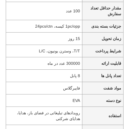
مقدار حداقل تعداد
100 عدد
سفارش
جزئیات بسته بندی
1pc/opp کیسه، 24pcs/ctn
زمان تحویل
15 روز
شرایط پرداخت
T/T، وسترن یونیون، L/C
قابلیت ارائه
300000 عدد در ماه
تعداد پانل ها
8 پانل
مواد شفت
فایبرگلاس
نوع دسته
EVA
رویدادهای تبلیغاتی در فضای باز، هدایا،
استفاده
هدایای شرکتی