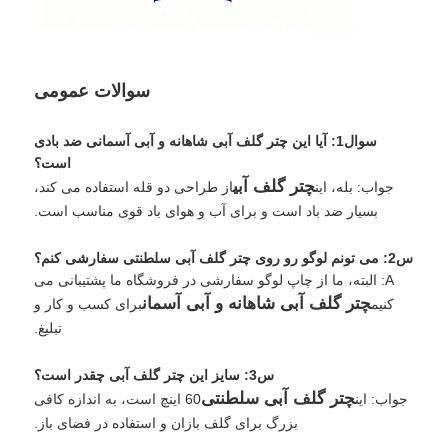
سوالات عمومی
سوال1: آیا این چتر گلف آبی شاهانه و آبی آسمانی ضد بادی
است؟
چتر گلف آبی
جواب: بله، این
از طراحی دو قله استفاده می کند،
بسیار ضد باد است و برای آب و هوای باد قوی مناسب است.
س2: می تونم لوگو رو روی چتر گلف آبی سلطنتی سفارشی کنم؟
A: البته، ما از چاپ لوگو سفارشی در فروشگاه ما پشتیبانی می
چتر گلف آبی شاهانه و آبی آسمان
کنیم
برای کسب و کار و
تبلیغ.
س3: سایز این چتر گلف آبی چقدر است؟
چتر گلف آبی سلطنتی
جواب: اين
60 اینچ است، به اندازه کافی
بزرگ برای گلف بازان و استفاده در فضای باز.