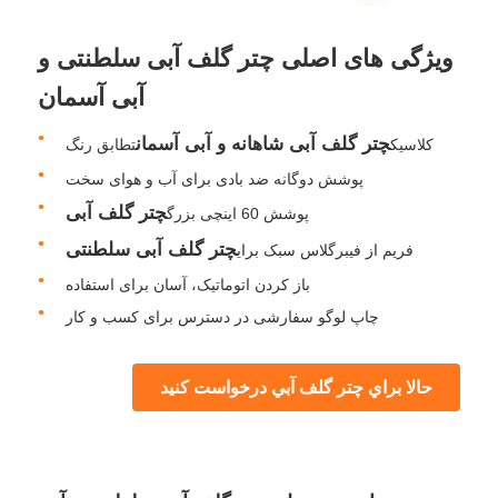
ویژگی های اصلی چتر گلف آبی سلطنتی و
کارخانه تور
آبی آسمان
کنترل کیفیت
چتر گلف آبی شاهانه و آبی آسمان
کلاسيک
تطابق رنگ
پوشش دوگانه ضد بادی برای آب و هوای سخت
تماس با ما
چتر گلف آبی
پوشش 60 اینچی بزرگ
چتر گلف آبی سلطنتی
فریم از فیبرگلاس سبک برای
اخبار
باز کردن اتوماتیک، آسان برای استفاده
چاپ لوگو سفارشی در دسترس برای کسب و کار
همه موارد
حالا براي چتر گلف آبي درخواست کنيد
درخواست نقل قول
چترهای گلف