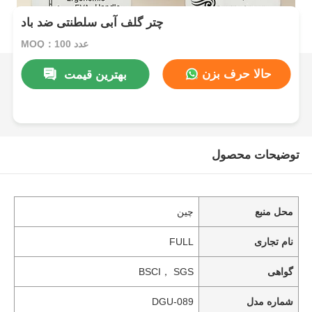
چتر گلف آبی سلطنتی ضد باد
MOQ：100 عدد
حالا حرف بزن
بهترین قیمت
توضیحات محصول
محل منبع
چین
نام تجاری
FULL
گواهی
BSCI， SGS
شماره مدل
DGU-089