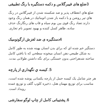
3ضلع های فیبرگلاس و دکمه دستگیره با رنگ تطبیقی
چترهای پیاده روی
ضلع هاي انعطاف پذير و ضد شكسته شدن از فيبرگلاس در رنگ
هاي تير روشن و با دکمه باز شدن اتوماتيك در همان رنگ وجود
دارند.تضاد رنگ قوی بین بوم سیاه و قاب های رنگارنگ حذف
چترهای جمع و جور
ساده، ظاهر کسل کننده و بهبود تصویر نام تجاری.
4دستگیره ی ضد لغزش ارگونومیک
چترهای تبلیغاتی
دستگير خم شده اي که براي بدن انسان بهینه شده به طور کامل
به شکل طبيعي دهن انسان ميخونه سطحي که با بافتي کامل
چترهای ضد باد
ساخته شدهراحتی بدون خستگی برای نگه داشتن طولانی مدت.
5. کيسه ي نگهداري از پارچه
چترهای باز اتوماتیک
هر چتر شامل یک کیسه حمل از پارچه یکسانی پوشه شده است،
مناسب برای توزیع مهمان هتل، ذخیره کلوپ گلف و توزیع عمده
چترهای برعکس
رویداد است.
6. پشتیبانی کامل از چاپ لوگو سفارشی
چترهای چوبی