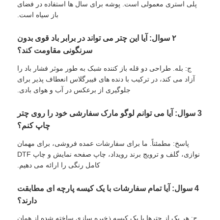
پلی استری معمولی است. پوشه برای سال ها استفاده در فضای
باز سیاه است.
۲ سوال: آیا این چتر می تواند در برابر باد قوی بدون
سرنگونی مقاومت کند؟
ج: بله. طراحی دو قله باز کننده شبک به طور موثر فشار باد را
آزاد می کند، در ترکیب با دنده های فیبرگلاس انعطاف پذیر برای
جلوگیری از برعکس در آب و هوای بادی.
3 سوال: آیا می توانم لوگو مارک سفارشی خود را روی چتر
چاپ کنم؟
پاسخ: مطمئناً. ما برای سفارشات عمده فروشی، برای مهمان
نوازی، گلف و ترویج برند رویداد، چاپ صفحه نمایش و چاپ DTF
کامل رنگی را ارائه می دهیم.
4 سوال: آیا تمام سفارشات با یک کیسه پارچه ای مطابقت
دارند؟
ج: هر یک از چترها با یک کیسه ذخیره سازی ساخته شده از همان