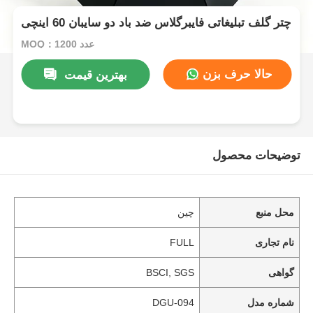
چتر گلف تبلیغاتی فایبرگلاس ضد باد دو سایبان 60 اینچی
MOQ：1200 عدد
حالا حرف بزن
بهترین قیمت
توضیحات محصول
محل منبع
چین
نام تجاری
FULL
گواهی
BSCI, SGS
شماره مدل
DGU-094