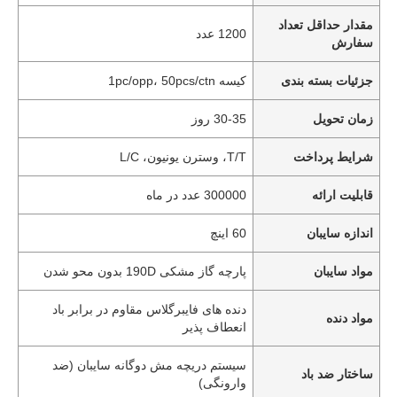
مقدار حداقل تعداد
1200 عدد
سفارش
جزئیات بسته بندی
کیسه 1pc/opp، 50pcs/ctn
زمان تحویل
30-35 روز
شرایط پرداخت
T/T، وسترن یونیون، L/C
قابلیت ارائه
300000 عدد در ماه
اندازه سایبان
60 اینچ
مواد سایبان
پارچه گاز مشکی 190D بدون محو شدن
دنده های فایبرگلاس مقاوم در برابر باد
مواد دنده
انعطاف پذیر
سیستم دریچه مش دوگانه سایبان (ضد
ساختار ضد باد
وارونگی)