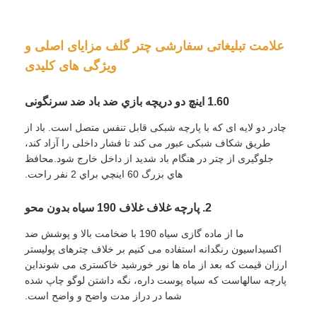
کارخانه تور
علامت تبلیغاتی سفارشی چتر گلف مزایای اصلی و
ویژگی های کلیدی
کنترل کیفیت
1.60 اینچ دو دریچه بازي ضد باد ضد سرنگونی
چادر دو لایه ای که با پارچه شبکی قابل تنفس متصل است. باد از
تماس با ما
طریق شکاف شبکی عبور می کند تا فشار داخلی را آزاد کند،
جلوگیری از چتر در هنگام باد شدید از داخل خارج شود.محافظ
هاي بزرگ 60 اينچي براي 2 نفر راحت.
اخبار
2. پارچه غلاف غلاف 190 سیاه بدون محو
همه موارد
ما از ماده گازی سیاه 190 با ضخامت بالا و پوشش ضد
اکسیداسیون رنگدانه استفاده می کنیم بر خلاف چترهای پولیستر
درخواست نقل قول
ارزان قیمت که بعد از ماه ها نور خورشید خاکستری می شونداين
پارچه سالهاست که سياه پوست داره، نگه داشتن لوگو چاپ شده
شما در دراز مدت واضح و واضح است.
چترهای گلف