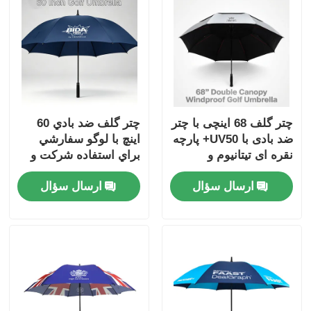
چتر گلف 68 اینچی با چتر
چتر گلف ضد بادي 60
ضد بادی با UV50+ پارچه
اينچ با لوگو سفارشي
نقره ای تیتانیوم و
براي استفاده شرکت و
مقاومت در برابر باد 100
ترویج
ارسال سؤال
ارسال سؤال
کیلومتر در ساعت