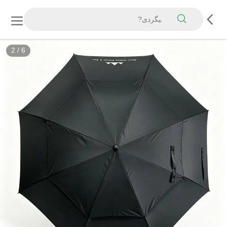
2
/
6