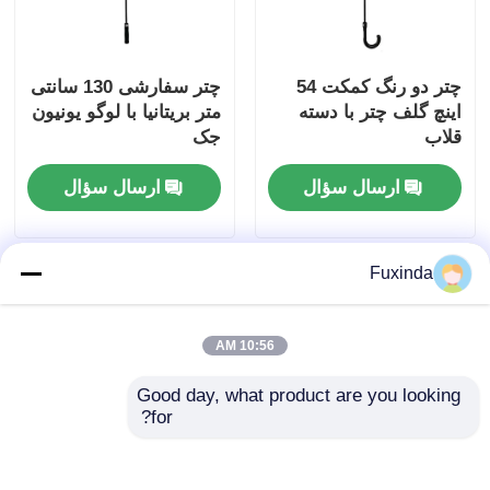
چتر دو رنگ کمکت 54
چتر سفارشی 130 سانتی
اینچ گلف چتر با دسته
متر بریتانیا با لوگو یونیون
قلاب
جک
ارسال سؤال
ارسال سؤال
Fuxinda
10:56 AM
Good day, what product are you looking 
for?
چتر گلف 68 اينچ با دو
۶۰ اینچ چترهای تبلیغاتی