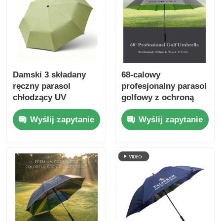
Damski 3 składany
68-calowy
ręczny parasol
profesjonalny parasol
chłodzący UV
golfowy z ochroną
przed wiatrem i
Wyślij zapytanie
Wyślij zapytanie
UV50+ na każdą
pogodę