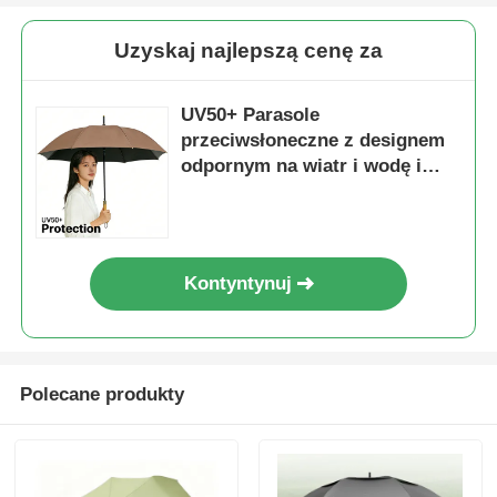
Uzyskaj najlepszą cenę za
UV50+ Parasole
przeciwsłoneczne z designem
odpornym na wiatr i wodę i
żebrami z włókna szklanego do
ostatecznej ochrony przed
promieniami UV na zewnątrz
Kontyntynuj
Polecane produkty