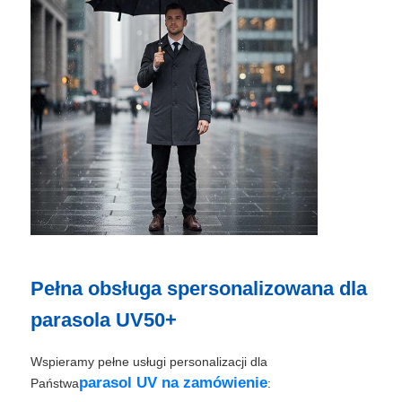
Parasole odporne na promieniowanie UV
Parasole dziecięce
Parasole na plaży
Kreatywne parasole
Pełna obsługa spersonalizowana dla
parasola UV50+
Wspieramy pełne usługi personalizacji dla
parasol UV na zamówienie
Państwa
: