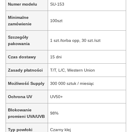
Numer modelu
SU-153
Minimalne
100szt
zamówienie
Szczegóły
1 szt./torba opp, 30 szt./szt
pakowania
Czas dostawy
15 dni
Zasady płatności
T/T, L/C, Western Union
Możliwość Supply
300 000 sztuk / miesiąc
Ochrona UV
UV50+
Blokowanie
98%
promieni UVA/UVB
Typ powłoki
Czarny klej