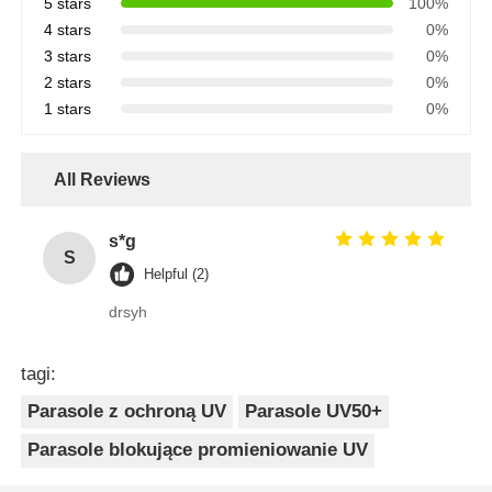
5 stars
100%
4 stars
0%
3 stars
0%
2 stars
0%
1 stars
0%
All Reviews
s*g
S
Helpful (2)
drsyh
tagi:
Parasole z ochroną UV
Parasole UV50+
Parasole blokujące promieniowanie UV