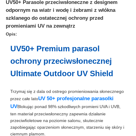
UV50+ Parasole przeciwsłoneczne z designem
odpornym na wiatr i wodę i żebrami z włókna
szklanego do ostatecznej ochrony przed
promieniami UV na zewnątrz
Opis:
UV50+ Premium parasol
ochrony przeciwsłonecznej
Ultimate Outdoor UV Shield
Trzymaj się z dala od ostrego promieniowania słonecznego
Dom
UV 50+ profesjonalne parasolki
przez całe lato
UV
Blokując ponad 98% szkodliwych promieni UVA i UVB,
ten materiał przeciwsłoneczny zapewnia działanie
Produkty
przeciwfioletowe na poziomie salonu, skutecznie
zapobiegając oparzeniom słonecznym, starzeniu się skóry i
ciemnym plamom.
O nas