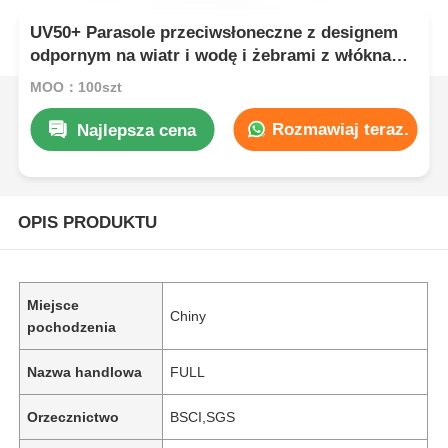
UV50+ Parasole przeciwsłoneczne z designem
odpornym na wiatr i wodę i żebrami z włókna
szklanego do ostatecznej ochrony przed
MOQ：100szt
promieniami UV na zewnątrz
Rozmawiaj teraz.
Najlepsza cena
OPIS PRODUKTU
Miejsce
Chiny
pochodzenia
Nazwa handlowa
FULL
Orzecznictwo
BSCI,SGS