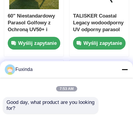
60" Niestandardowy
TALISKER Coastal
Parasol Golfowy z
Legacy wodoodporny
Ochroną UV50+ i
UV odporny parasol
Niestandardowym
podwójna warstwa
Wyślij zapytanie
Wyślij zapytanie
Logo Klubu
Fuxinda
7:53 AM
Good day, what product are you looking 
for?
57-calowa ramka z
Srebro powlekane
włókna szklanego UV
ochrona