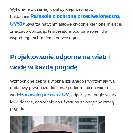
Wykonane z czarnej warstwy kleju wewnątrz
Pieszące parasolki
Parasole z ochroną przeciwsłoneczną
baldachim,
UV50+
Stwarza natychmiastowe chłodnie cienione miejsce,
znacząco obniżając temperaturę pod parasolem dla
Kompaktowe parasole
wygodnego schronienia na zewnątrz.
parasole reklamowe
Projektowanie odporne na wiatr i
wodę w każdą pogodę
Dźwigniające parasolki
Wzmocnione żebra z włókna szklanego i wytrzymały wał
metalowy przynoszą doskonałą odporność na wiatr i
Automatycznie otwarte parasolki
Parasole przeciw UV
wodę
, odporny na nagłe wiatry i
lekki deszcz, doskonały do użytku na zewnątrz w każdą
pogodę.
Parasole zwrotne
Drzewne parasolki z uchwytami