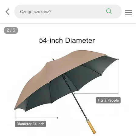
2
/
5