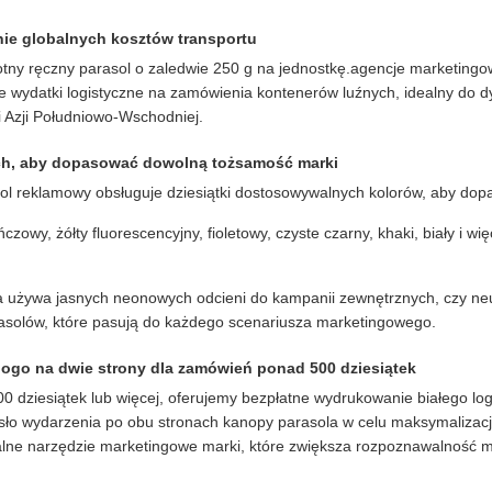
enie globalnych kosztów transportu
tny ręczny parasol o zaledwie 250 g na jednostkę.agencje marketing
 wydatki logistyczne na zamówienia kontenerów luźnych, idealny do dy
 i Azji Południowo-Wschodniej.
ych, aby dopasować dowolną tożsamość marki
l reklamowy obsługuje dziesiątki dostosowywalnych kolorów, aby dopas
czowy, żółty fluorescencyjny, fioletowy, czyste czarny, khaki, biały i w
a używa jasnych neonowych odcieni do kampanii zewnętrznych, czy ne
asolów, które pasują do każdego scenariusza marketingowego.
ogo na dwie strony dla zamówień ponad 500 dziesiątek
dziesiątek lub więcej, oferujemy bezpłatne wydrukowanie białego lo
.hasło wydarzenia po obu stronach kanopy parasola w celu maksymalizac
calne narzędzie marketingowe marki, które zwiększa rozpoznawalność m