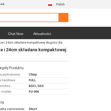
644
Polish
Chat Now
Aktualności
sze i 24cm składane kompaktowej długości dla
sze i 24cm składane kompaktowej
egóły Produktu:
ce pochodzenia:
Chiny
 handlowa:
FULL
znictwo:
BSCI, SGS
 modelu:
FU-006
ta:
alne zamówienie:
50szt