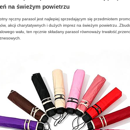
zeń na świeżym powietrzu
rotny ręczny parasol jest najlepiej sprzedającym się przedmiotem pr
rgów, akcji charytatywnych i dużych imprez na świeżym powietrzu..Zbu
talowego wału, ten ręcznie składany parasol równoważy trwałość,przeno
iznesowych.