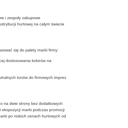
owe i zespoły zakupowe
strybucji hurtowej na całym świecie
ować się do palety marki firmy:
ięcej dostosowania kolorów na
utralnych tonów do firmowych imprez
go na dwie strony bez dodatkowych
ji ekspozycji marki podczas promocji
arki po niskich cenach hurtowych od