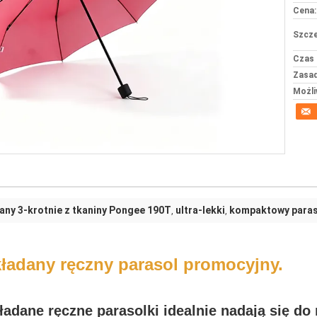
Cena:
Szcze
Czas 
Zasad
Możli
any 3-krotnie z tkaniny Pongee 190T
ultra-lekki
kompaktowy paraso
,
,
ładany ręczny parasol promocyjny.
ładane ręczne parasolki idealnie nadają się do