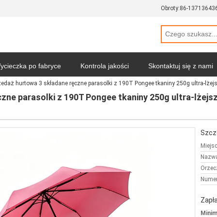
Obroty:
86-13713643
ycieczka po fabryce
Kontrola jakości
Skontaktuj się z nami
zedaż hurtowa 3 składane ręczne parasolki z 190T Pongee tkaniny 250g ultra-lżej
Polityka prywatności
Wszystkie przypadki
zne parasolki z 190T Pongee tkaniny 250g ultra-lżej
Szcz
Miejs
Nazwa
Orzec
Numer
Zapła
Minim