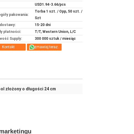
USD1.94-3.66/pcs
Torba 1 szt. / Opp, 50 szt. /
góły pakowania:
Szt
dostawy:
15-20 dni
y płatności:
T/T, Western Union, L/C
wość Supply:
300 000 sztuk / miesiąc
Kontakt
Rozmawiaj teraz.
l złożony o długości 24 cm
 marketingu