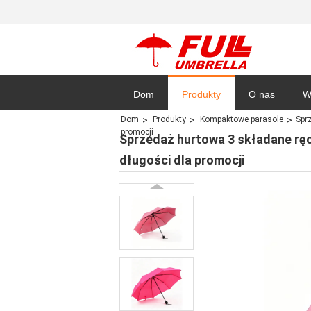
Dom
Produkty
O nas
W
Dom
Produkty
Kompaktowe parasole
Spr
promocji
Sitemap
Sprzedaż hurtowa 3 składane ręc
długości dla promocji