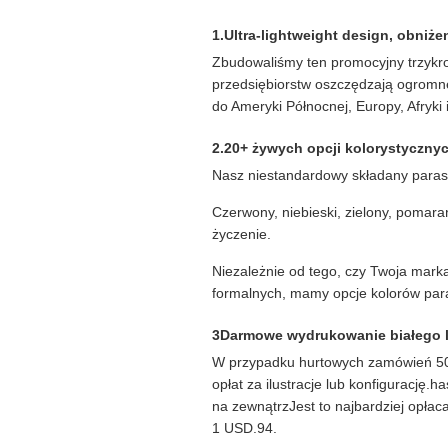
1.Ultra-lightweight design, obniż
Zbudowaliśmy ten promocyjny trzykro
przedsiębiorstw oszczędzają ogromne
do Ameryki Północnej, Europy, Afryki
2.20+ żywych opcji kolorystyczn
Nasz niestandardowy składany paraso
Czerwony, niebieski, zielony, pomarań
życzenie.
Niezależnie od tego, czy Twoja mark
formalnych, mamy opcje kolorów par
3Darmowe wydrukowanie białego l
W przypadku hurtowych zamówień 500 
opłat za ilustracje lub konfigurację
na zewnątrzJest to najbardziej opła
1 USD.94.