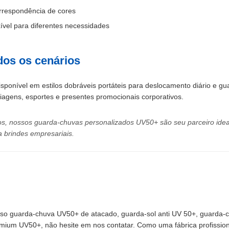
orrespondência de cores
ível para diferentes necessidades
odos os cenários
isponível em estilos dobráveis ​​portáteis para deslocamento diário e 
viagens, esportes e presentes promocionais corporativos.
cos, nossos guarda-chuvas personalizados UV50+ são seu parceiro ideal
a brindes empresariais.
sso guarda-chuva UV50+ de atacado, guarda-sol anti UV 50+, guarda-c
mium UV50+, não hesite em nos contatar. Como uma fábrica profissio