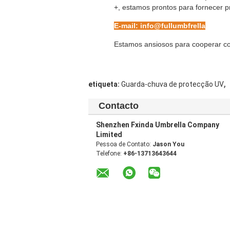
+, estamos prontos para fornecer pr
E-mail: info@fullumbfrella
Estamos ansiosos para cooperar co
,
etiqueta:
Guarda-chuva de protecção UV
Contacto
Shenzhen Fxinda Umbrella Company
Limited
Pessoa de Contato:
Jason You
Telefone:
+86-13713643644