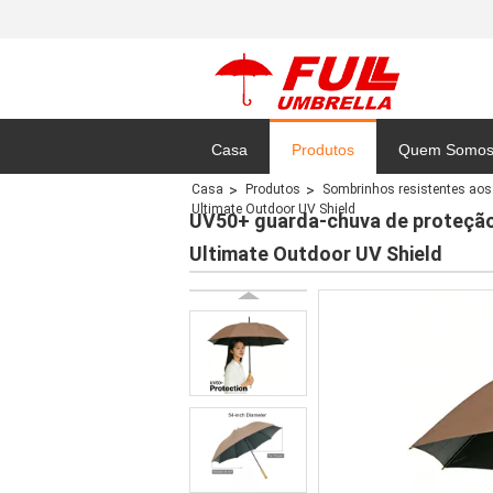
Casa
Produtos
Quem Somo
Casa
Produtos
Sombrinhos resistentes aos
Ultimate Outdoor UV Shield
Mapa do Site
UV50+ guarda-chuva de proteção s
Ultimate Outdoor UV Shield