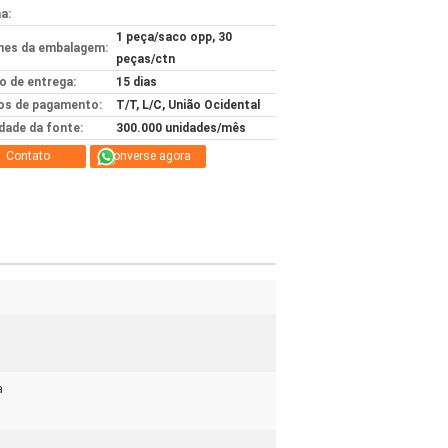
a:
1 peça/saco opp, 30
hes da embalagem:
peças/ctn
 de entrega:
15 dias
s de pagamento:
T/T, L/C, União Ocidental
idade da fonte:
300.000 unidades/mês
Contato
Converse agora
a