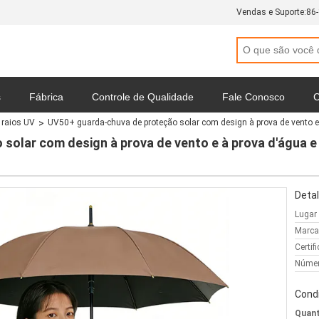
Vendas e Suporte:
86
s
Fábrica
Controle de Qualidade
Fale Conosco
C
 raios UV
UV50+ guarda-chuva de proteção solar com design à prova de vento e à
Política de Privacidade
Todos os casos
olar com design à prova de vento e à prova d'água e c
Detal
Lugar
Marca
Certif
Númer
Cond
Quant