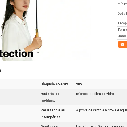
mínim
Detal
Tempo
Termo
Habil
a
Bloqueio UVA/UVB:
98%
material da
reforços da fibra de vidro
moldura:
Resistência às
À prova de vento e à prova d'águ
intempéries:
Opções de
Logotipo, padrão, cor, tamanho