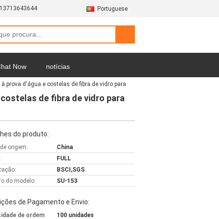
-13713643644
Portuguese
hat Now
notícias
 prova d'água e costelas de fibra de vidro para
ostelas de fibra de vidro para
hes do produto:
 de origem:
China
:
FULL
icação:
BSCI,SGS
o do modelo:
SU-153
ições de Pagamento e Envio:
idade de ordem
100 unidades