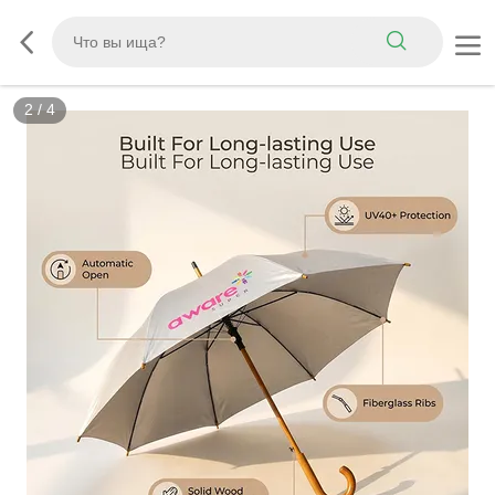
3
/
4