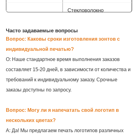
Стекловолокно
(устойчивое к
Ребрышки
ржавчине,
ветрозащитное)
Часто задаваемые вопросы
Вопрос: Каковы сроки изготовления зонтов с
До 8 цветов, печать на 4
Печать логотипа
индивидуальной печатью?
панелях
О: Наше стандартное время выполнения заказов
Минимальное
Свяжитесь с нами для
составляет 15-20 дней, в зависимости от количества и
количество
получения подробной
заказа
информации
требований к индивидуальному заказу. Срочные
заказы доступны по запросу.
Вопрос: Могу ли я напечатать свой логотип в
нескольких цветах?
А: Да! Мы предлагаем печать логотипов различных