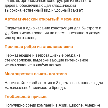
Гладкая, эргономичная конструкция из цельного
дерева, обеспечивающая классический
высококачественный вид и удобный захват.
Ультрафиолетоустойчивые зонты
Автоматический открытый механизм
Детские зонтики
Открытая в одно касание конструкция для быстрого и
удобного использования во время внезапного дождя
или яркого солнца.
зонтики пляжа
Прочные ребра из стекловолокна
Нержавеющие и ветрозащитные ребра из
Креативные Зонты
стекловолокна, выдерживающие интенсивное
использование в любую погоду.
Многоцветная печать логотипа
Напечатайте свой логотип в 8 цветах на 4 панелях для
максимальной видимости бренда.
Глобальный призыв
Популярно среди компаний в Азии, Европе, Америке