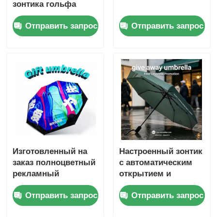
зонтика гольфа
стеклоткани
Отправить запрос
Отправить запрос
изготовленный на
заказ для подарков
дела Нигерии
Изготовленный на
Настроенный зонтик
заказ полноцветный
с автоматическим
рекламный
открытием и
подарочный зонт с
закрытием, 45-
Отправить запрос
Отправить запрос
цветной печатью
дюймовый большой
навес и компактный