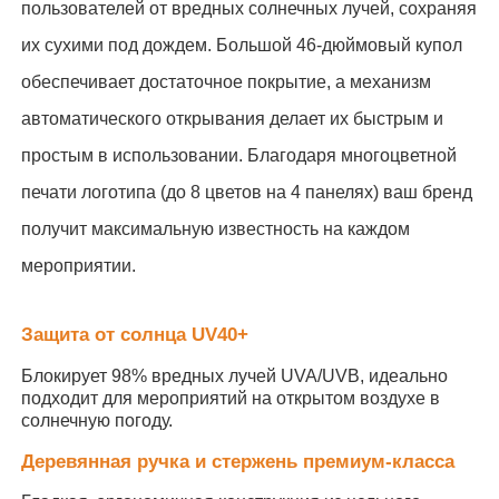
пользователей от вредных солнечных лучей, сохраняя
их сухими под дождем. Большой 46-дюймовый купол
Ходячие зонтики
обеспечивает достаточное покрытие, а механизм
автоматического открывания делает их быстрым и
Компактные зонты
простым в использовании. Благодаря многоцветной
печати логотипа (до 8 цветов на 4 панелях) ваш бренд
рекламные зонты
получит максимальную известность на каждом
мероприятии.
Прочные зонтики
Защита от солнца UV40+
Автоматические открытые зонтики
Блокирует 98% вредных лучей UVA/UVB, идеально
подходит для мероприятий на открытом воздухе в
Обратные зонтики
солнечную погоду.
Деревянная ручка и стержень премиум-класса
Древесные зонтики