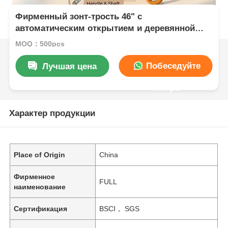
Фирменный зонт-трость 46" с
автоматическим открытием и деревянной
ручкой (защита от УФ-лучей 40+)
MOQ：500pcs
Побеседуйте
Лучшая цена
теперь
Характер продукции
Place of Origin
China
Фирменное
FULL
наименование
Сертификация
BSCI， SGS