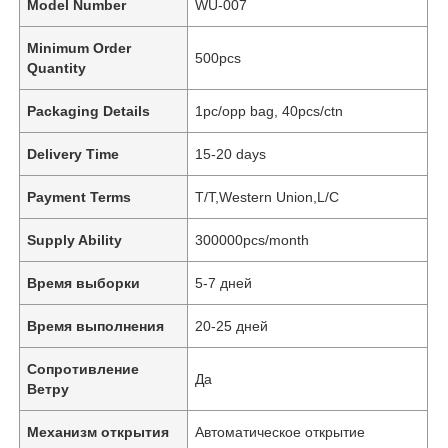
Model Number
WU-007
Minimum Order
500pcs
Quantity
Packaging Details
1pc/opp bag, 40pcs/ctn
Delivery Time
15-20 days
Payment Terms
T/T,Western Union,L/C
Supply Ability
300000pcs/month
Время выборки
5-7 дней
Время выполнения
20-25 дней
Сопротивление
Да
Ветру
Механизм открытия
Автоматическое открытие