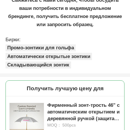
Свяжитесь с нами сегодня, чтобы обсудить
ваши потребности в индивидуальном
брендинге, получить бесплатное предложение
или запросить образец.
Бирки:
Промо-зонтики для гольфа
Автоматически открытые зонтики
Складывающийся зонтик
Получить лучшую цену для
Фирменный зонт-трость 46" с
автоматическим открытием и
деревянной ручкой (защита
от УФ-лучей 40+)
MOQ： 500pcs