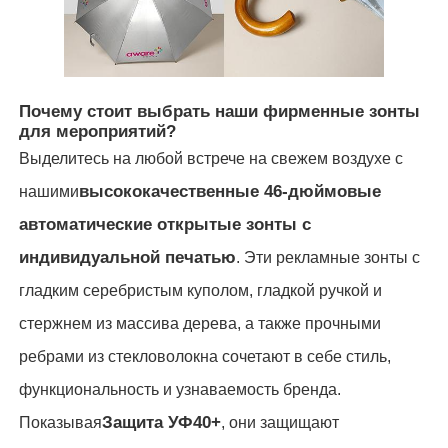
Наша фабрика
Почему стоит выбрать наши фирменные зонты
контроль качества
для мероприятий?
Выделитесь на любой встрече на свежем воздухе с
контактные данные
высококачественные 46-дюймовые
нашими
автоматические открытые зонты с
Новости
индивидуальной печатью
. Эти рекламные зонты с
гладким серебристым куполом, гладкой ручкой и
Все случаи
стержнем из массива дерева, а также прочными
ребрами из стекловолокна сочетают в себе стиль,
Отправить запрос
функциональность и узнаваемость бренда.
Защита УФ40+
Показывая
, они защищают
зонтики гольфа