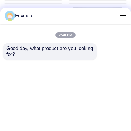
портативный дизайн
для рекламных
подарков
Fuxinda
7:40 PM
Good day, what product are you looking 
for?
21-дюймовый
Настроенный
рекламный
памятный зонтик
складной зонт с
для гольфа. 60
алюминиевой рамой
дюймовый
Отправить запрос
Отправить запрос
с сублимационной
памятный зонтик.
печатью для сбора
средств на
благотворительность
Главная страница
Карта сайта
контактные данные
в школах
Desktop Site
Карта сайта
Политика уединения