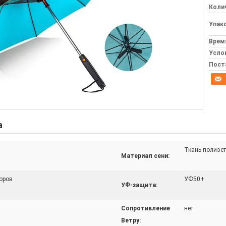
Колич
Упак
Врем
Усло
Пост
а
Ткань полиэст
Материал сени:
оров
УФ50+
УФ-защита:
Сопротивление
нет
Ветру: