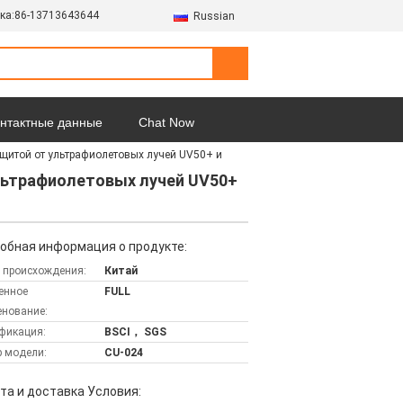
ка:
86-13713643644
Russian
онтактные данные
Chat Now
щитой от ультрафиолетовых лучей UV50+ и
Все случаи
ьтрафиолетовых лучей UV50+
обная информация о продукте:
 происхождения:
Китай
енное
FULL
нование:
фикация:
BSCI， SGS
 модели:
CU-024
та и доставка Условия: