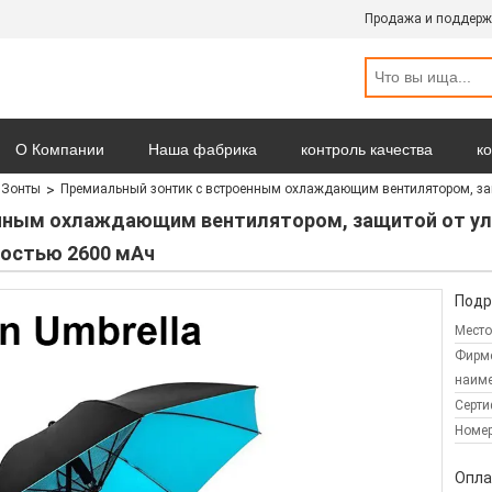
Продажа и поддерж
О Компании
Наша фабрика
контроль качества
к
 Зонты
Премиальный зонтик с встроенным охлаждающим вентилятором, за
Новости
Карта сайта
политика конфиденциальности
нным охлаждающим вентилятором, защитой от ул
ностью 2600 мАч
Подр
Место
Фирм
наиме
Серти
Номер
Опла