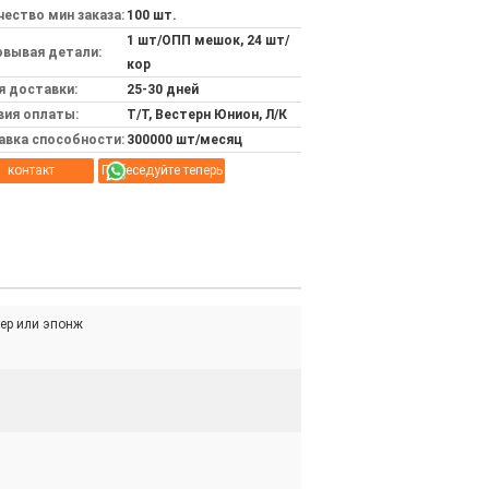
ество мин заказа:
100 шт.
1 шт/ОПП мешок, 24 шт/
овывая детали:
кор
я доставки:
25-30 дней
вия оплаты:
Т/Т, Вестерн Юнион, Л/К
авка способности:
300000 шт/месяц
контакт
Побеседуйте теперь
ер или эпонж