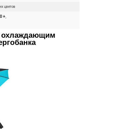
их цветов
0 +
,
м охлаждающим
ергобанка