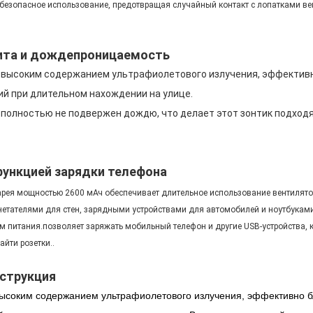
т безопасное использование, предотвращая случайный контакт с лопатками 
ита и дождепроницаемость
 с высоким содержанием ультрафиолетового излучения, эффектив
й при длительном нахождении на улице.
олностью не подвержен дождю, что делает этот зонтик подходящ
функцией зарядки телефона
тарея мощностью 2600 мАч обеспечивает длительное использование вентилято
нетателями для стен, зарядными устройствами для автомобилей и ноутбуками
м питания.позволяет заряжать мобильный телефон и другие USB-устройства, 
йти розетки..
нструкция
с высоким содержанием ультрафиолетового излучения, эффективно 