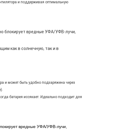
вентилятора и поддерживая оптимальную
но блокирует вредные УФА/УФВ-лучи,
им как в солнечную, так и в
ра и может быть удобно подзаряжена через
).
когда батарея иссякает. Идеально подходит для
блокирует вредные УФА/УФВ-лучи,