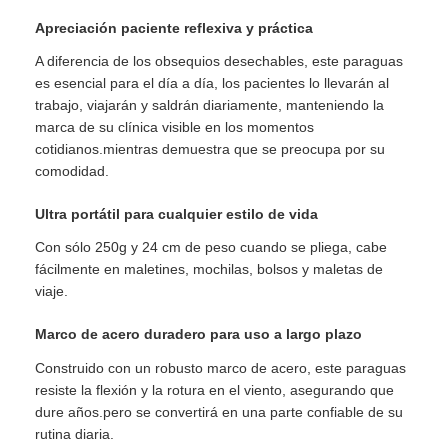
Impresión personalizada a
Personalización
Apreciación paciente reflexiva y práctica
todo color (cualquier logotipo,
Paraguas resistentes a los rayos UV
patrón o texto) + colores
A diferencia de los obsequios desechables, este paraguas
personalizados del cuerpo del
es esencial para el día a día, los pacientes lo llevarán al
paraguas
trabajo, viajarán y saldrán diariamente, manteniendo la
Paraguas para niños
1 año de garantía de calidad
Garantización
marca de su clínica visible en los momentos
cotidianos.mientras demuestra que se preocupa por su
Adecuado para hombres,
Grupo de
comodidad.
parasoles de playa
mujeres y de todas las edades
usuarios
Ultra portátil para cualquier estilo de vida
Paraguas creativos
Con sólo 250g y 24 cm de peso cuando se pliega, cabe
fácilmente en maletines, mochilas, bolsos y maletas de
viaje.
Marco de acero duradero para uso a largo plazo
Construido con un robusto marco de acero, este paraguas
resiste la flexión y la rotura en el viento, asegurando que
dure años.pero se convertirá en una parte confiable de su
rutina diaria.