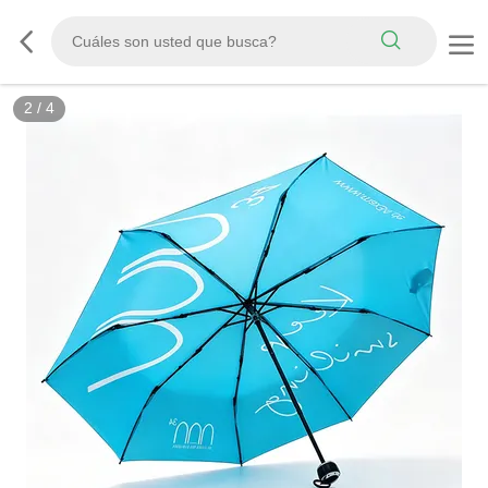
2
/
4