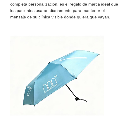
completa personalización, es el regalo de marca ideal que
los pacientes usarán diariamente para mantener el
Visita a la fábrica
mensaje de su clínica visible donde quiera que vayan.
Control de Calidad
Contacto
noticias
Todos los casos
Solicitar una cotización
paraguas del golf