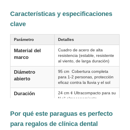
Características y especificaciones
Los paraguas para caminar
clave
Paraguas compactos
Parámetro
Detalles
Cuadro de acero de alta
Material del
paraguas promocionales
resistencia (estable, resistente
marco
al viento, de larga duración)
Paraguas a prueba de viento
95 cm ️ Cobertura completa
Diámetro
para 1-2 personas, protección
abierto
eficaz contra la lluvia y el sol
Paraguas abiertos automáticos
24 cm ¢ Ultracompacto para su
Duración
fácil almacenamiento
cerrada
Los paraguas invertidos
250 g ¢ Lo suficientemente
Peso
Por qué este paraguas es perfecto
ligero como para llevarlo todo
el día
para regalos de clínica dental
Paraguas de mango de madera