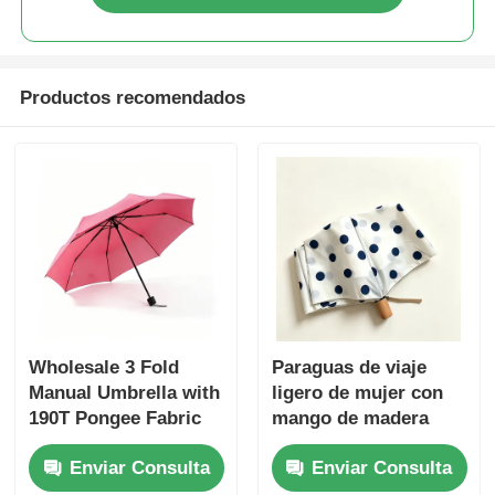
Productos recomendados
Wholesale 3 Fold
Paraguas de viaje
Manual Umbrella with
ligero de mujer con
190T Pongee Fabric
mango de madera
250g Ultra-
sólida - Parasol
Enviar Consulta
Enviar Consulta
Lightweight and 24cm
portátil de 3 plegados
Folded Compact