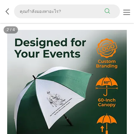
3
/
4