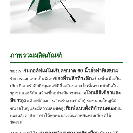
ทัวร์โรงงาน
ควบคุมคุณภาพ
ภาพรวมผลิตภัณฑ์
ติดต่อเรา
ร่มกอล์ฟเมโมเรียลขนาด 60 นิ้วสั่งทำพิเศษ
ของเรา
ได้
ข่าว
ของที่ระลึกที่ระลึก
รับการออกแบบเป็นพิเศษ
สร้างขึ้นเพื่อเป็น
เกียรติและรำลึกถึงบุคคลที่มีชื่อเสียงและเป็นที่เคารพนับถือใน
ทุกกรณี
โทนสีสีเขียวและ
ชุมชนแอฟริกัน สร้างขึ้นอย่างมีความหมาย
สีขาว
(ตัวเลือกที่ต้องการสำหรับงานรำลึก) ร่มขนาดใหญ่นี้มี
พิมพ์แนวตั้งที่กำหนดเอง
ขนาดใหญ่และมีความคมชัดสูง
บน
ขออ้าง
แผงหลังคาสีขาวทำให้ทุกคนมองเห็นภาพอันทรงเกียรติได้
ชัดเจน
ร่มกอล์ฟ