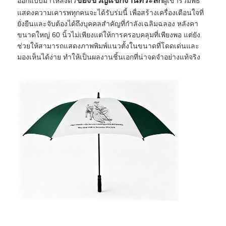
ของขวัญแขกงานที่ระลึก
ออกแบบมาให้ลงตัว
ผู้เข้าร่วมพิธี
แสดงความเคารพทุกคนจะได้รับร่มนี้ เพื่อสร้างเครื่องเตือนใจที่
ยั่งยืนและจับต้องได้ถึงบุคคลสำคัญที่กำลังเฉลิมฉลอง หลังคา
ร่มเดิน
ขนาดใหญ่ 60 นิ้วไม่เพียงแต่ให้การครอบคลุมที่เพียงพอ แต่ยัง
ช่วยให้สามารถแสดงภาพพิมพ์แนวตั้งในขนาดที่โดดเด่นและ
มองเห็นได้ง่าย ทำให้เป็นผลงานชิ้นเอกที่น่าจดจำอย่างแท้จริง
ร่มขนาดกะทัดรัด
ร่มส่งเสริมการขาย
ร่มกันลม
ร่มเปิดอัตโนมัติ
ร่มกลับ
ร่มมือไม้