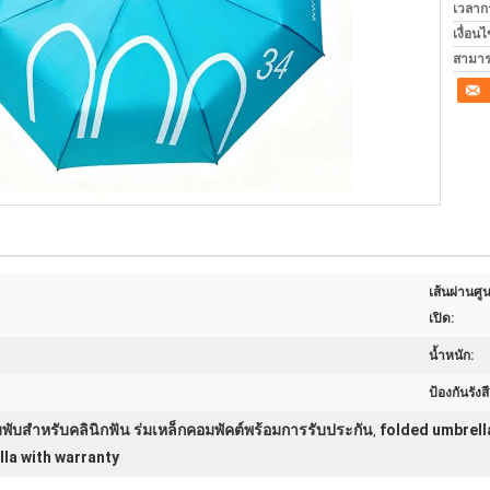
เวลาก
เงื่อน
สามาร
เส้นผ่านศู
เปิด:
น้ำหนัก:
ป้องกันรังสีย
มพับสําหรับคลินิกฟัน ร่มเหล็กคอมพัคต์พร้อมการรับประกัน
folded umbrella
,
la with warranty