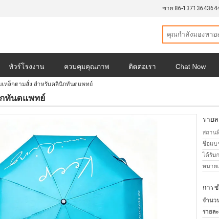
ขาย:
86-1371364364
ทัวร์โรงงาน
ควบคุมคุณภาพ
ติดต่อเรา
Chat Now
บเหล็กตามสั่ง สําหรับคลินิกทันตแพทย์
็นส่วนตัว
ทุกกรณี
นิกทันตแพทย์
รายละ
สถานที
ชื่อแบ
ได้รับ
หมายเล
การช
จำนวนสั
รายละ