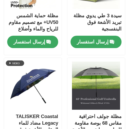
سيدة 3 طي يدوي مظلة
مظلة حماية الشمس
تبريد الأشعة فوق
UV50+ مع تصميم مقاوم
البنفسجية
للرياح والماء وأضلاع
الألياف الزجاجية للحماية
إرسال استفسار
إرسال استفسار
من الأشعة فوق
البنفسجية في الهواء
الطلق
مظلة جولف احترافية
TALISKER Coastal
مقاس 68 بوصة مقاومة
Legacy مضاد للماء