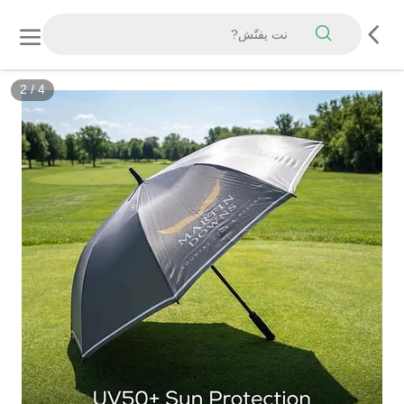
3
/
4