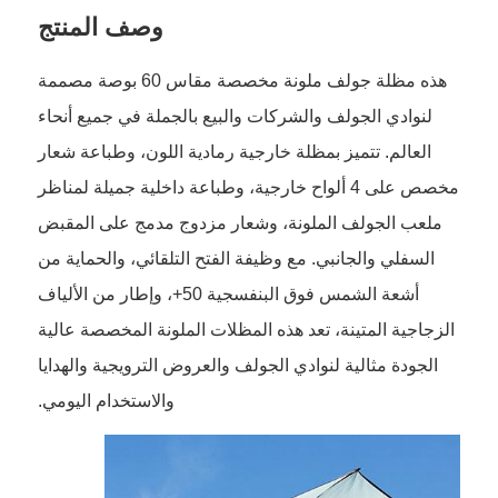
وصف المنتج
مظلات المشي
هذه مظلة جولف ملونة مخصصة مقاس 60 بوصة مصممة
لنوادي الجولف والشركات والبيع بالجملة في جميع أنحاء
المظلات المدمجة
العالم. تتميز بمظلة خارجية رمادية اللون، وطباعة شعار
مخصص على 4 ألواح خارجية، وطباعة داخلية جميلة لمناظر
مظلات الترويج
ملعب الجولف الملونة، وشعار مزدوج مدمج على المقبض
السفلي والجانبي. مع وظيفة الفتح التلقائي، والحماية من
مظلات مقاومة للرياح
أشعة الشمس فوق البنفسجية 50+، وإطار من الألياف
الزجاجية المتينة، تعد هذه المظلات الملونة المخصصة عالية
مظلات مفتوحة تلقائيًا
الجودة مثالية لنوادي الجولف والعروض الترويجية والهدايا
والاستخدام اليومي.
مظلات عكسية
المظلات الخشبية