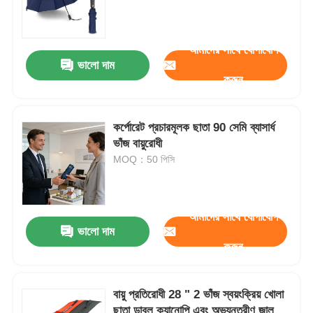
কারখানা ভ্রমণ
আমাদের সাথে যোগাযোগ
ভালো দাম
করুন
মান নিয়ন্ত্রণ
কর্পোরেট প্রচারমূলক ছাতা 90 সেমি ব্যাসার্ধ
আমাদের সাথে যোগাযোগ করুন
ভাঁজ বায়ুরোধী
MOQ：50 পিসি
খবর
আমাদের সাথে যোগাযোগ
সব ক্ষেত্রেই
ভালো দাম
করুন
উদ্ধৃতির জন্য আবেদন
বায়ু প্রতিরোধী 28 " 2 ভাঁজ স্বয়ংক্রিয় খোলা
গলফ ছাতা
ছাতা ডাবল ক্যানোপি এবং অভ্যন্তরীণ জাল