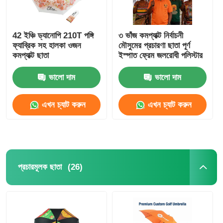
42 ইঞ্চি ড্যানোপি 210T পঙ্গি
৩ ভাঁজ কমপ্যাক্ট নির্বাচনী
ফ্যাব্রিক সহ হালকা ওজন
মৌসুমের প্রচারণা ছাতা পূর্ণ
কমপ্যাক্ট ছাতা
ইস্পাত ফ্রেম জলরোধী পলিস্টার
ভালো দাম
ভালো দাম
এখন চ্যাট করুন
এখন চ্যাট করুন
(26)
প্রচারমূলক ছাতা