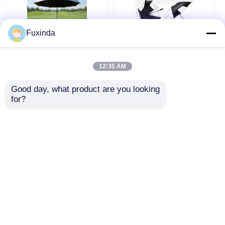
Fuxinda
অস্ট্রেলিয়া গলফ কোর্স
ম্যানুয়াল খোলা বায়ু প্রতিরোধী
উইন্ডপ্রুফ ছাতা
60 ইঞ্চি বড় ছাতা
12:35 AM
Good day, what product are you looking 
ভালো দাম
ভালো দাম
for?
এখন চ্যাট করুন
এখন চ্যাট করুন
আরো দেখুন
বাড়ি
আমাদের সম্পর্কে
আমাদের সাথে যোগাযোগ করুন
Desktop Site
সাইট ম্যাপ
গোপনীয়তা নীতি