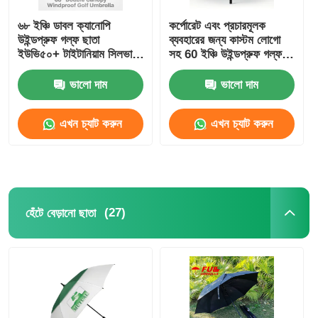
৬৮ ইঞ্চি ডাবল ক্যানোপি
কর্পোরেট এবং প্রচারমূলক
উইন্ডপ্রুফ গল্ফ ছাতা
ব্যবহারের জন্য কাস্টম লোগো
ইউভি৫০+ টাইটানিয়াম সিলভার
সহ 60 ইঞ্চি উইন্ডপ্রুফ গল্ফ
ফ্যাব্রিক এবং ১০০ কিলোমিটার/
ছাতা
ঘন্টা বায়ু প্রতিরোধের সাথে
ভালো দাম
ভালো দাম
এখন চ্যাট করুন
এখন চ্যাট করুন
(27)
হেঁটে বেড়ানো ছাতা