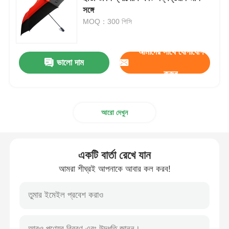
সঙ্গে
MOQ：300 পিসি
হেঁটে বেড়ানো ছাতা
আমাদের সাথে যোগাযোগ
কমপ্যাক্ট ছাতা
ভালো দাম
করুন
প্রচারমূলক ছাতা
আরো দেখুন
বায়ুরোধী ছাতা
একটি বার্তা রেখে যান
স্বয়ংক্রিয়ভাবে খোলা ছাতা
আমরা শীঘ্রই আপনাকে আবার কল করব!
বিপরীতমুখী ছাতা
কাঠের হ্যান্ডেলের ছাতা