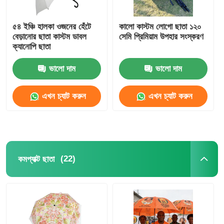
৫৪ ইঞ্চি হালকা ওজনের হেঁটে
কালো কাস্টম লোগো ছাতা ১২০
বেড়ানোর ছাতা কাস্টম ডাবল
সেমি প্রিমিয়াম উপহার সংস্করণ
ক্যানোপি ছাতা
ভালো দাম
ভালো দাম
এখন চ্যাট করুন
এখন চ্যাট করুন
(22)
কমপ্যাক্ট ছাতা