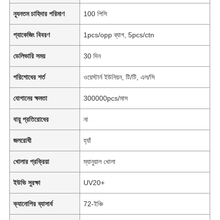
ন্যূনতম চাহিদার পরিমাণ
100 পিসি
প্যাকেজিং বিবরণ
1pcs/opp ব্যাগ, 5pcs/ctn
ডেলিভারি সময়
30 দিন
পরিশোধের শর্ত
ওয়েস্টার্ন ইউনিয়ন, টি/টি, এল/সি
যোগানের ক্ষমতা
300000pcs/মাস
বায়ু প্রতিরোধের
না
জলরোধী
হ্যাঁ
খোলার প্রক্রিয়া
ম্যানুয়াল খোলা
ইউভি সুরক্ষা
UV20+
ক্যানোপির ব্যাসার্ধ
72-ইঞ্চি