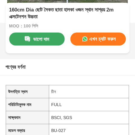
160cm Dia ছোট সৈকত ছাতা হালকা ওজন স্থান সাশ্রয় 2m
এক্সটেনশন উচ্চতা
MOQ：100 পিসি
এখন চ্যাট করুন
ভালো দাম
পণ্যের বর্ণনা
উৎপত্তি স্থল
চীন
পরিচিতিমুলক নাম
FULL
সাক্ষ্যদান
BSCI, SGS
মডেল নম্বার
BU-027