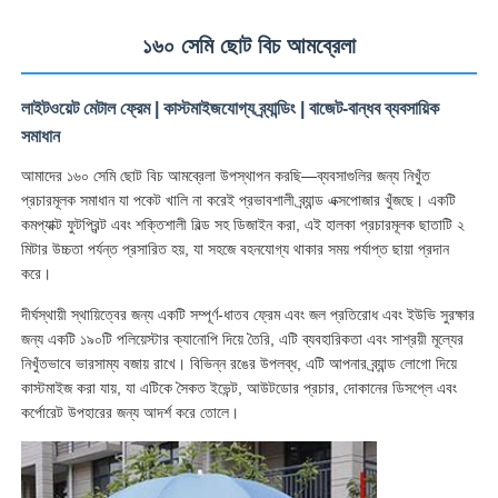
১৬০ সেমি ছোট বিচ আমব্রেলা
লাইটওয়েট মেটাল ফ্রেম | কাস্টমাইজযোগ্য ব্র্যান্ডিং | বাজেট-বান্ধব ব্যবসায়িক
সমাধান
আমাদের ১৬০ সেমি ছোট বিচ আমব্রেলা উপস্থাপন করছি—ব্যবসাগুলির জন্য নিখুঁত
প্রচারমূলক সমাধান যা পকেট খালি না করেই প্রভাবশালী ব্র্যান্ড এক্সপোজার খুঁজছে। একটি
কমপ্যাক্ট ফুটপ্রিন্ট এবং শক্তিশালী বিল্ড সহ ডিজাইন করা, এই হালকা প্রচারমূলক ছাতাটি ২
মিটার উচ্চতা পর্যন্ত প্রসারিত হয়, যা সহজে বহনযোগ্য থাকার সময় পর্যাপ্ত ছায়া প্রদান
করে।
দীর্ঘস্থায়ী স্থায়িত্বের জন্য একটি সম্পূর্ণ-ধাতব ফ্রেম এবং জল প্রতিরোধ এবং ইউভি সুরক্ষার
জন্য একটি ১৯০টি পলিয়েস্টার ক্যানোপি দিয়ে তৈরি, এটি ব্যবহারিকতা এবং সাশ্রয়ী মূল্যের
বাড়ি
নিখুঁতভাবে ভারসাম্য বজায় রাখে। বিভিন্ন রঙের উপলব্ধ, এটি আপনার ব্র্যান্ড লোগো দিয়ে
কাস্টমাইজ করা যায়, যা এটিকে সৈকত ইভেন্ট, আউটডোর প্রচার, দোকানের ডিসপ্লে এবং
কর্পোরেট উপহারের জন্য আদর্শ করে তোলে।
পণ্য
আমাদের সম্পর্কে