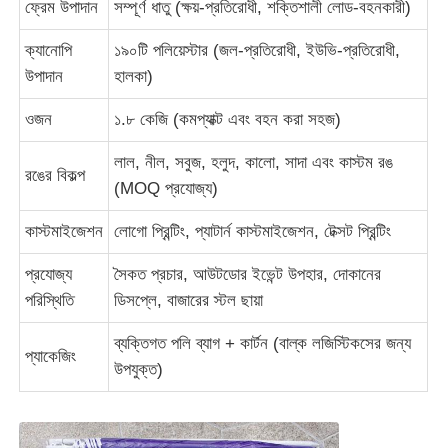
ফ্রেম উপাদান
সম্পূর্ণ ধাতু (ক্ষয়-প্রতিরোধী, শক্তিশালী লোড-বহনকারী)
ইউভি প্রতিরোধী ছাতা
ক্যানোপি
১৯০টি পলিয়েস্টার (জল-প্রতিরোধী, ইউভি-প্রতিরোধী,
উপাদান
হালকা)
বাচ্চাদের ছাতা
ওজন
১.৮ কেজি (কমপ্যাক্ট এবং বহন করা সহজ)
লাল, নীল, সবুজ, হলুদ, কালো, সাদা এবং কাস্টম রঙ
সৈকত ছাতা
রঙের বিকল্প
(MOQ প্রযোজ্য)
কাস্টমাইজেশন
লোগো প্রিন্টিং, প্যাটার্ন কাস্টমাইজেশন, টেক্সট প্রিন্টিং
সৃজনশীল ছাতা
প্রযোজ্য
সৈকত প্রচার, আউটডোর ইভেন্ট উপহার, দোকানের
পরিস্থিতি
ডিসপ্লে, বাজারের স্টল ছায়া
ব্যক্তিগত পলি ব্যাগ + কার্টন (বাল্ক লজিস্টিকসের জন্য
প্যাকেজিং
উপযুক্ত)