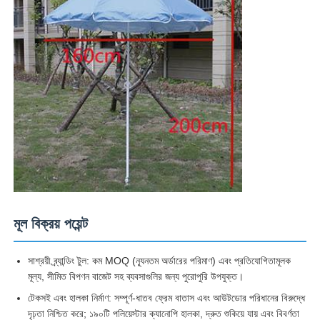
কারখানা ভ্রমণ
মান নিয়ন্ত্রণ
আমাদের সাথে যোগাযোগ করুন
খবর
মূল বিক্রয় পয়েন্ট
সব ক্ষেত্রেই
সাশ্রয়ী ব্র্যান্ডিং টুল: কম MOQ (ন্যূনতম অর্ডারের পরিমাণ) এবং প্রতিযোগিতামূলক
উদ্ধৃতির জন্য আবেদন
মূল্য, সীমিত বিপণন বাজেট সহ ব্যবসাগুলির জন্য পুরোপুরি উপযুক্ত।
টেকসই এবং হালকা নির্মাণ: সম্পূর্ণ-ধাতব ফ্রেম বাতাস এবং আউটডোর পরিধানের বিরুদ্ধে
গলফ ছাতা
দৃঢ়তা নিশ্চিত করে; ১৯০টি পলিয়েস্টার ক্যানোপি হালকা, দ্রুত শুকিয়ে যায় এবং বিবর্ণতা