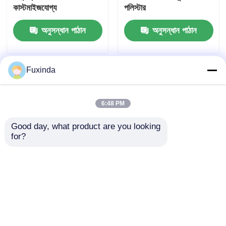
কাস্টমাইজযোগ্য
পলিস্টার
অনুসন্ধান পাঠান
অনুসন্ধান পাঠান
Fuxinda
6:48 PM
Good day, what product are you looking 
for?
আউটডোর ডাবল রেব 8 ফুট
3mx3m বর্গক্ষেত্র বিজ্ঞাপন
সানশ্যাড সৈকত ছাতা ক্যানোপি
তাঁবু ক্যানোপি ভাঁজযোগ্য চার
কোণার তাঁবু জলরোধী সূর্য
প্রতিরোধী
অনুসন্ধান পাঠান
অনুসন্ধান পাঠান