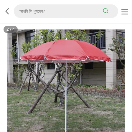
2
/
4