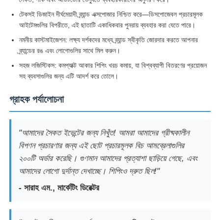
টেকসই ডিজাইন দীর্ঘমেয়াদী ব্র্যান্ড এক্সপোজার নিশ্চিত করে—ডিসপোজেবল প্রচারমূলক
আইটেমগুলির বিপরীতে, এই ছাতাটি একাধিকবার পুনরায় ব্যবহার করা যেতে পারে।
নমনীয় কাস্টমাইজেশন: লক্ষ্য দর্শকদের মধ্যে ব্র্যান্ড স্বীকৃতি জোরদার করতে আপনার
ব্র্যান্ডের রঙ এবং লোগোগুলির সাথে মিল করুন।
সহজ লজিস্টিকস: কমপ্যাক্ট আকার শিপিং খরচ কমায়, যা বিশ্বব্যাপী বিতরণের প্রয়োজন
সহ ব্যবসাগুলির জন্য এটি আদর্শ করে তোলে।
গ্রাহক পর্যালোচনা
"আমাদের সৈকত ইভেন্টের জন্য নিখুঁত! আমরা আমাদের গ্রীষ্মকালীন
বিপণন প্রচারণার জন্য এই ছোট প্রচারমূলক বিচ আমব্রেলাগুলির
২০০টি অর্ডার করেছি। গুণমান আমাদের প্রত্যাশা ছাড়িয়ে গেছে, এবং
আমাদের লোগো দুর্দান্ত দেখাচ্ছে। শিপিংও দ্রুত ছিল!"
- সারাহ এম., মার্কেটিং ডিরেক্টর