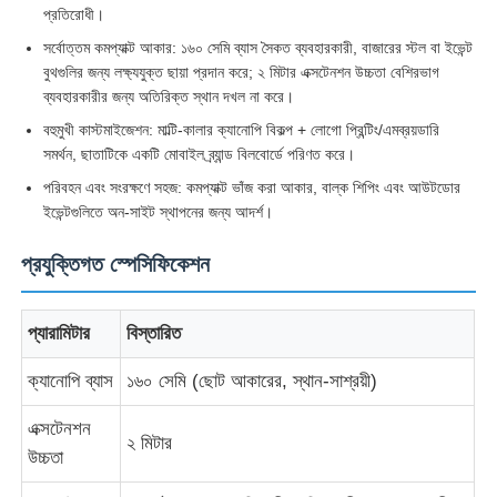
প্রতিরোধী।
সর্বোত্তম কমপ্যাক্ট আকার: ১৬০ সেমি ব্যাস সৈকত ব্যবহারকারী, বাজারের স্টল বা ইভেন্ট
হেঁটে বেড়ানো ছাতা
বুথগুলির জন্য লক্ষ্যযুক্ত ছায়া প্রদান করে; ২ মিটার এক্সটেনশন উচ্চতা বেশিরভাগ
ব্যবহারকারীর জন্য অতিরিক্ত স্থান দখল না করে।
কমপ্যাক্ট ছাতা
বহুমুখী কাস্টমাইজেশন: মাল্টি-কালার ক্যানোপি বিকল্প + লোগো প্রিন্টিং/এমব্রয়ডারি
সমর্থন, ছাতাটিকে একটি মোবাইল ব্র্যান্ড বিলবোর্ডে পরিণত করে।
পরিবহন এবং সংরক্ষণে সহজ: কমপ্যাক্ট ভাঁজ করা আকার, বাল্ক শিপিং এবং আউটডোর
প্রচারমূলক ছাতা
ইভেন্টগুলিতে অন-সাইট স্থাপনের জন্য আদর্শ।
প্রযুক্তিগত স্পেসিফিকেশন
বায়ুরোধী ছাতা
প্যারামিটার
বিস্তারিত
স্বয়ংক্রিয়ভাবে খোলা ছাতা
ক্যানোপি ব্যাস
১৬০ সেমি (ছোট আকারের, স্থান-সাশ্রয়ী)
বিপরীতমুখী ছাতা
এক্সটেনশন
২ মিটার
উচ্চতা
কাঠের হ্যান্ডেলের ছাতা