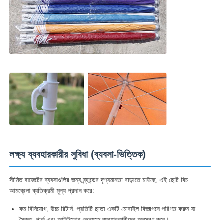
লক্ষ্য ব্যবহারকারীর সুবিধা (ব্যবসা-ভিত্তিক)
সীমিত বাজেটের ব্যবসাগুলির জন্য ব্র্যান্ডের দৃশ্যমানতা বাড়াতে চাইছে, এই ছোট বিচ
আমব্রেলা ব্যতিক্রমী মূল্য প্রদান করে:
কম বিনিয়োগ, উচ্চ রিটার্ন: প্রতিটি ছাতা একটি মোবাইল বিজ্ঞাপনে পরিণত করুন যা
সৈকত, পার্ক এবং আউটডোর ভেন্যুতে ব্যবহারকারীদের অনুসরণ করে।