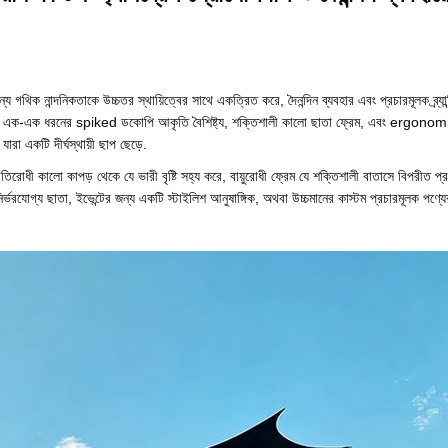
্য গথিক নান্দনিকতাকে উচ্চতর স্থায়িত্বের সাথে একত্রিত করে, দৈনন্দিন ব্যবহার এবং প্রচারমূলক ব্র্
ক-এক ধরনের spiked ডকোপি আকৃতি বৈশিষ্ট্য, শক্তিশালী কালো ছাতা ফ্রেম, এবং ergonomic J
ারা একটি দীর্ঘস্থায়ী ছাপ ছেড়ে.
রতিরোধী কালো কাপড় থেকে যে ভারী বৃষ্টি সহ্য করে, বায়ুরোধী ফ্রেম যে শক্তিশালী বাতাসে বিপরীত প
্ভরযোগ্য ছাতা, ইভেন্টের জন্য একটি স্টাইলিশ আনুষাঙ্গিক, অথবা উচ্চমানের কাস্টম প্রচারমূলক পণ্য