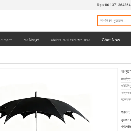
বিক্রয়:
86-1371364364
ানা ভ্রমণ
মান নিয়ন্ত্রণ
আমাদের সাথে যোগাযোগ করুন
Chat Now
পণ্যের 
উৎপত্তি
পরিচিতিম
সাক্ষ্যদান
মডেল নম্
প্রদান:
ন্যূনতম 
প্যাকেজি