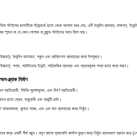
থিক স্টাইলের ছাতাটিকে স্ট্যান্ডার্ড ছাতা থেকে আলাদা করে দেয়, এটি দৈনন্দিন ব্যবহার, কসপ্লে, ইভেন
স্পন্দন যা যে কোন পোশাক বা ব্র্যান্ড স্টাইলের সাথে মিলে যায়।
তা): দৈনন্দিন যাতায়াত, স্কুল এবং ব্যক্তিগত ব্যবহারের জন্য উপযুক্ত।
চতা): গল্ফ, আউটডোর ইভেন্ট, পারিবারিক ব্যবহার এবং প্রচারমূলক গল্ফ ছাতা জন্য মহান।
ল-ব্ল্যাক নির্মাণ
জল প্রতিরোধী, ইউভি-সুরক্ষামূলক, এবং বিবর্ণ প্রতিরোধী।
ধাতব ছাতা ফ্রেম, বায়ুরোধী এবং অ্যান্টি-রস্ট।
 রাখা আরামদায়ক, ঝুলতে সহজ, এবং এক হাত ব্যবহারের জন্য নিখুঁত।
ের জন্য একটি শীর্ষ পছন্দ। মসৃণ কালো ক্যানোপি কাস্টম মুদ্রণ জন্য নিখুঁত ক্যানভাস প্রদান করে (লো