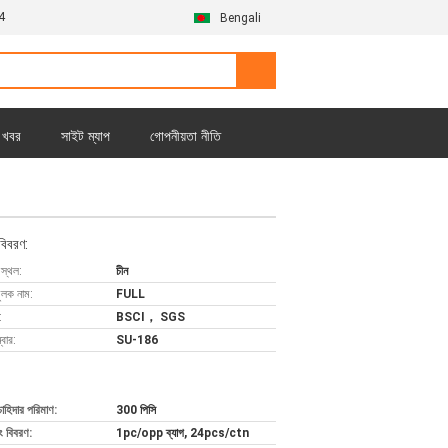
4
Bengali
খবর
সাইট ম্যাপ
গোপনীয়তা নীতি
বিবরণ:
 স্থল:
চীন
ুলক নাম:
FULL
:
BSCI， SGS
বার:
SU-186
চাহিদার পরিমাণ:
300 পিসি
ং বিবরণ:
1pc/opp ব্যাগ, 24pcs/ctn