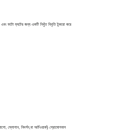
্ট এবং ফটো শ্যুটের জন্য একটি নিখুঁত বিবৃতি টুকরো করে
গো, স্লোগান, নিদর্শন,বা আর্টওয়ার্ক) প্রোমোশনাল