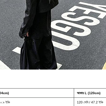
104cm)
আকার L (120cm)
০.৯ ইঞ্চি
120 সেমি / 47.2 ইঞ্চি