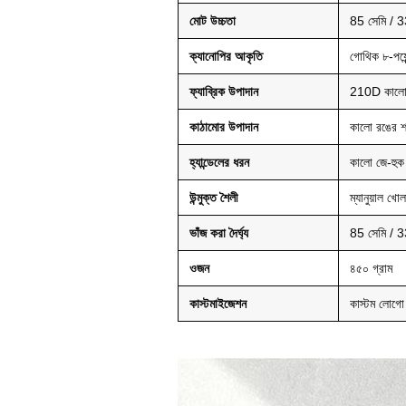
মোট উচ্চতা
85 সেমি / 33
ক্যানোপির আকৃতি
গোথিক ৮-পয়ে
ফ্যাব্রিক উপাদান
210D কালো 
কাঠামোর উপাদান
কালো রঙের শক
হ্যান্ডেলের ধরন
কালো জে-হুক ল
উন্মুক্ত শৈলী
ম্যানুয়াল খোল
ভাঁজ করা দৈর্ঘ্য
85 সেমি / 33
ওজন
৪৫০ গ্রাম
কাস্টমাইজেশন
কাস্টম লোগো 