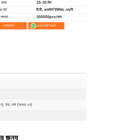
 সময়:
25-30 দিন
 শর্ত:
টি/টি, ওয়েস্টার্ন ইউনিয়ন, এল/সি
ক্ষমতা:
300000pcs/মাস
যোগাযোগ
এখন চ্যাট করুন
স), 96 সেমি (আকার এল)
ের জন্য