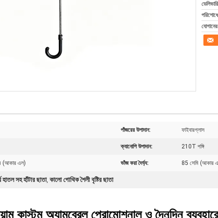
ডেলিভারি
পরিশোধের
যোগানের 
পাঁজরের উপাদান:
ফাইবারগ্লাস
ক্যানোপি উপাদান:
210T পঙ্গি
ম (আকার এল)
ভাঁজ করা দৈর্ঘ্য:
85 সেমি (আকার এ
র্ঘ হাতল সহ হাঁটার ছাতা
কালো গোথিক শৈলী বৃষ্টির ছাতা
,
মিয়াম কাস্টম অ্যামব্রেল প্রোমোশনাল ও দৈনন্দিন ব্যবহার