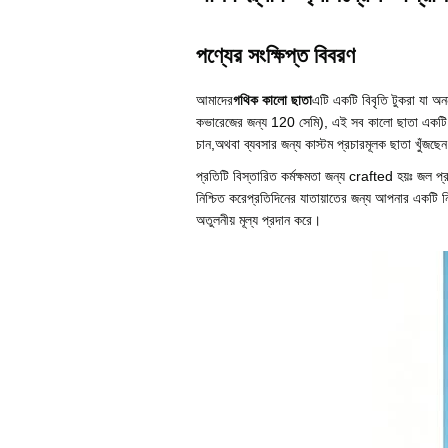
পণ্যের সংক্ষিপ্ত বিবরণ
আমাদের
গথিক কালো ছাতা
এটি একটি বিবৃতি টুকরা যা অনন
কভারেজের জন্য 120 সেমি), এই সব কালো ছাতা একটি এ
চান,অথবা ব্যবসার জন্য কাস্টম প্রচারমূলক ছাতা খুঁজছেন য
প্রতিটি বিস্তারিত কর্মক্ষমতা জন্য crafted হয়ঃ জল প্
নিশ্চিত করেপ্রতিদিনের যাতায়াতের জন্য আপনার একটি নির
অতুলনীয় মূল্য প্রদান করে।