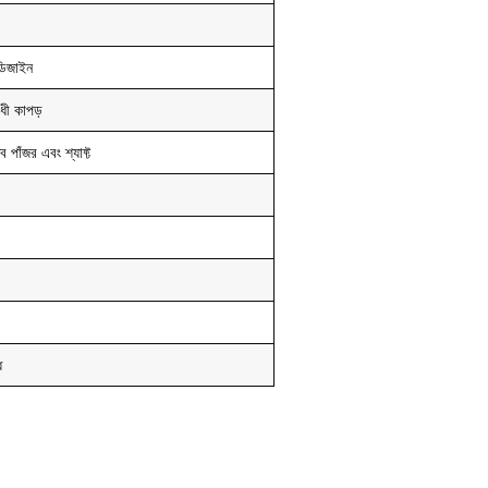
ডিজাইন
ী কাপড়
পাঁজর এবং শ্যাফ্ট
ধ