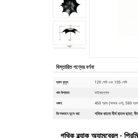
বিস্তারিত পণ্যের বর্ণনা
ব্যাস খুলুন:
120 সেমি এবং 105 সেমি
খাদ উপাদান:
ফাইবারগ্লাস
ওজন:
450 গ্রাম (আকার এস), 580 গ্রা
গথিক কালো দীর্ঘ হাতল ছাতা
দী
বিশেষভাবে তুলে ধরা:
,
গথিক ব্ল্যাক অ্যামব্রেল ∙ প্রি