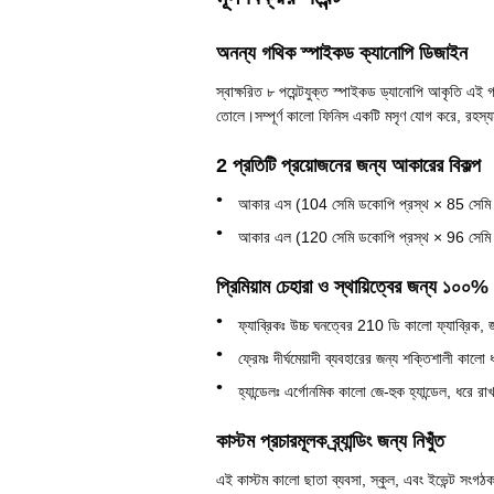
অনন্য গথিক স্পাইকড ক্যানোপি ডিজাইন
স্বাক্ষরিত ৮ পয়েন্টযুক্ত স্পাইকড ড্যানোপি আকৃতি এই গ
তোলে।সম্পূর্ণ কালো ফিনিস একটি মসৃণ যোগ করে, রহস্যময় 
2 প্রতিটি প্রয়োজনের জন্য আকারের বিকল্প
আকার এস (104 সেমি ডকোপি প্রস্থ × 85 সেমি উচ্চ
আকার এল (120 সেমি ডকোপি প্রস্থ × 96 সেমি উচ্
প্রিমিয়াম চেহারা ও স্থায়িত্বের জন্য ১০০% অ
ফ্যাব্রিকঃ উচ্চ ঘনত্বের 210 ডি কালো ফ্যাব্রিক, 
ফ্রেমঃ দীর্ঘমেয়াদী ব্যবহারের জন্য শক্তিশালী কালো 
হ্যান্ডেলঃ এর্গোনমিক কালো জে-হুক হ্যান্ডেল, ধরে
কাস্টম প্রচারমূলক ব্র্যান্ডিং জন্য নিখুঁত
এই কাস্টম কালো ছাতা ব্যবসা, স্কুল, এবং ইভেন্ট সংগঠকদ