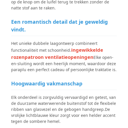
op de knop om de luifel terug te trekken zonder de
natte stof aan te raken.
Fabrieksreis
Een romantisch detail dat je geweldig
vindt.
Kwaliteitscontrole
Het unieke dubbele laagontwerp combineert
ingewikkelde
functionaliteit met schoonheid.
Contacteer ons
rozenpatroon ventilatieopeningen
Elke open-
en-sluiting wordt een heerlijk moment, waardoor deze
paraplu een perfect cadeau of persoonlijke traktatie is.
nieuws
Hoogwaardig vakmanschap
Alle Gevallen
Elk onderdeel is zorgvuldig vervaardigd en getest, van
de duurzame waterwerende buitenstof tot de flexibele
Vraag een offerte aan
ribben van glasvezel en de gebogen handgreep.De
vrolijke lichtblauwe kleur zorgt voor een helder accent
tegen de sombere hemel.
golfparaplu's