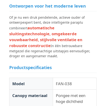
Ontworpen voor het moderne leven
Wandelende paraplu's
Of je nu een druk pendelende, actieve ouder of
ontwerpexpert bent, deze intelligente paraplu
automatische
Compacte paraplu's
combineert
sluitingstechnologie, omgekeerde
vouwbaarheid, stijlvolle ventilatie en
relatiegeschenken paraplu's
robuuste constructie
In één betrouwbare
metgezel die regenachtige uitstapjes eenvoudiger,
droger en aangenamer maakt.
Winddichte paraplu's
Productspecificaties
Automatische open paraplu's
Model
FAN-038
Omgekeerde paraplu's
Canopy materiaal
Pongee met een
hoge dichtheid
Houten paraplu's