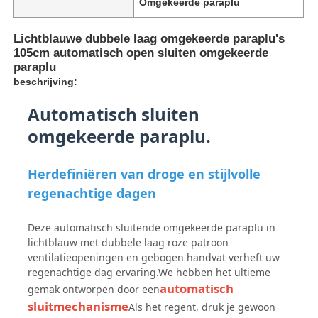
Omgekeerde paraplu
Lichtblauwe dubbele laag omgekeerde paraplu's
105cm automatisch open sluiten omgekeerde
paraplu
beschrijving:
Automatisch sluiten
omgekeerde paraplu.
Herdefiniëren van droge en stijlvolle
regenachtige dagen
Thuis
Deze automatisch sluitende omgekeerde paraplu in
lichtblauw met dubbele laag roze patroon
ventilatieopeningen en gebogen handvat verheft uw
Producten
regenachtige dag ervaring.We hebben het ultieme
automatisch
gemak ontworpen door een
sluitmechanisme
Als het regent, druk je gewoon
Over ons