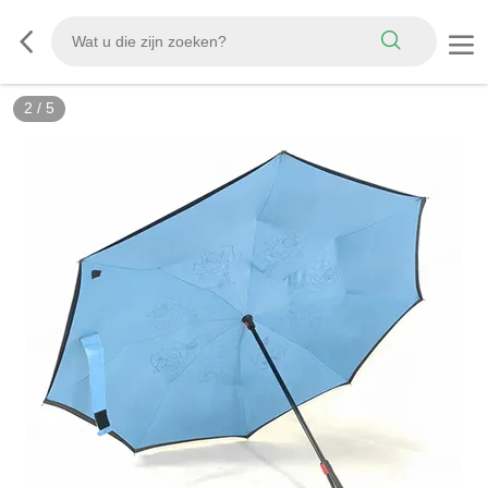
2
/
5