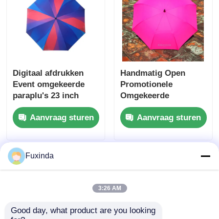
Digitaal afdrukken
Handmatig Open
Event omgekeerde
Promotionele
paraplu's 23 inch
Omgekeerde
dubbele laag
Paraplu's Dubbellaag
Aanvraag sturen
Aanvraag sturen
omgekeerde paraplu
Winddicht Paraplu
Fuxinda
3:26 AM
Good day, what product are you looking 