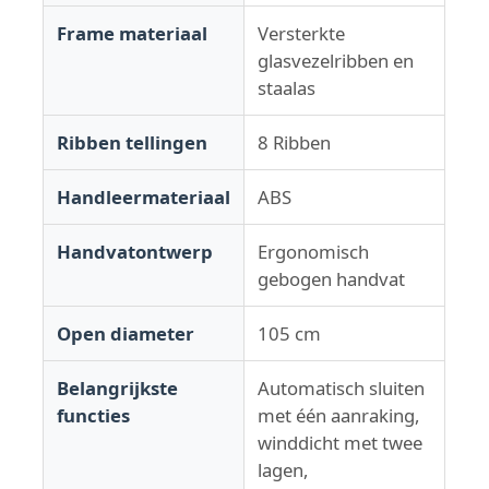
Frame materiaal
Versterkte
UV-bestendige paraplu's
glasvezelribben en
staalas
Kinderparaplu's
Ribben tellingen
8 Ribben
strandparaplu's
Handleermateriaal
ABS
Handvatontwerp
Ergonomisch
Creatieve paraplu's
gebogen handvat
Open diameter
105 cm
Belangrijkste
Automatisch sluiten
functies
met één aanraking,
winddicht met twee
lagen,