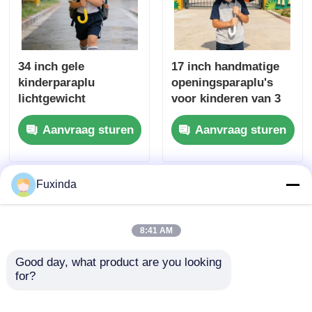
34 inch gele
17 inch handmatige
kinderparaplu
openingsparaplu's
lichtgewicht
voor kinderen van 3
automatische open
tot 10 jaar
Aanvraag sturen
Aanvraag sturen
paraplu
Fuxinda
8:41 AM
Good day, what product are you looking 
for?
19 inch veiligheid
Winddichte