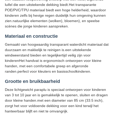
luifel die een uitstekende dekking biedt.Het transparante
POE/PVC/TPU materiaal biedt een hoge helderheid, waardoor
Wandelende paraplu's
kinderen zelfs bij hevige regen duidelijk hun omgeving kunnen
zien.natuurlijke elementen (wolken), bloemen), en speelse
scènes die jonge kinderen aanspreken.
Compacte paraplu's
Materiaal en constructie
Gemaakt van hoogwaardig transparant waterdicht materiaal dat
relatiegeschenken paraplu's
duurzaam en makkelijk te reinigen is.een uitstekende
windweerstand bieden en tegelijkertijd veilig zijn voor
kinderenHet handvat is ergonomisch ontworpen voor kleine
Winddichte paraplu's
handen, met een comfortabele greep en afgeronde
randen.perfect voor kleuters en basisschoolkinderen.
Automatische open paraplu's
Grootte en bruikbaarheid
Deze lichtgewicht paraplu is speciaal ontworpen voor kinderen
Omgekeerde paraplu's
van 3 tot 10 jaar en is gemakkelijk te openen, sluiten en dragen
door kleine handen.met een diameter van 85 cm (33.5 inch),
zorgt het voor voldoende dekking voor een kind terwijl het
Houten paraplu's
hanteerbaar blijft en niet te omvangrijk.