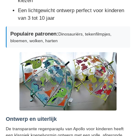
kiezen
Een lichtgewicht ontwerp perfect voor kinderen
Fabrieksreis
van 3 tot 10 jaar
Populaire patronen:
Dinosauriërs, tekenfilmpjes,
Kwaliteitscontrole
bloemen, wolken, harten
Contacteer ons
nieuws
Alle Gevallen
Vraag een offerte aan
Ontwerp en uiterlijk
De transparante regenparaplu van Apollo voor kinderen heeft
golfparaplu's
een klassiek koepelvormig ontwerp met een volle, afgeronde