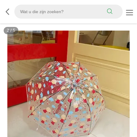
2
/
5