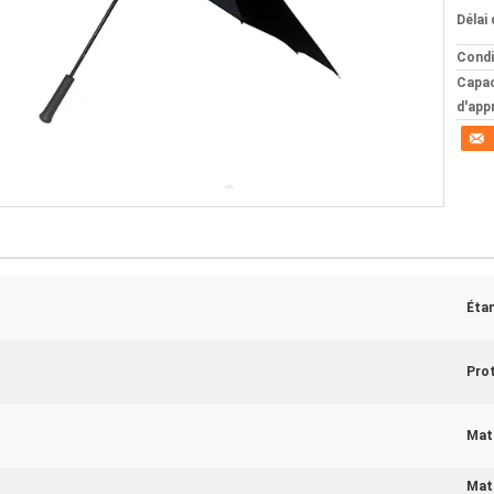
Délai 
Condi
Capac
d'app
Éta
Prot
Maté
Mat