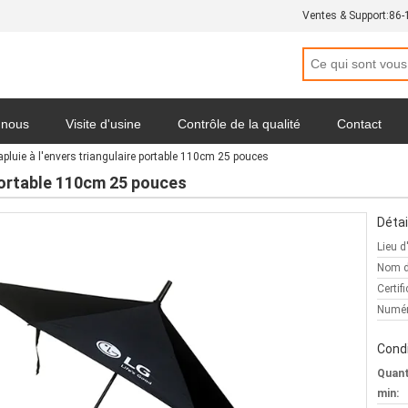
Ventes & Support:
86-
 nous
Visite d'usine
Contrôle de la qualité
Contact
apluie à l'envers triangulaire portable 110cm 25 pouces
Politique de confidentialité
Tous les cas
 portable 110cm 25 pouces
Détai
Lieu d
Nom d
Certifi
Numér
Condi
Quan
min: