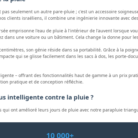
st pas seulement un autre pare-pluie ; c'est un accessoire soigne
s clients israéliens, il combine une ingénierie innovante avec de
e emprisonne l'eau de pluie à l'intérieur de l'auvent lorsque vous
z dans une voiture ou un bâtiment. Cela change la donne pour les 
ntimètres, son génie réside dans sa portabilité. Grâce à la poignée
 compacte qui se glisse facilement dans les sacs à dos, les porte-d
ligente – offrant des fonctionnalités haut de gamme à un prix pra
ation pratique et de conception réfléchie.
s intelligente contre la pluie ?
ts qui ont amélioré leurs jours de pluie avec notre parapluie triang
10 000+