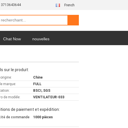
13713643644
French
Chat Now
nouvelles
ls sur le produit:
'origine:
Chine
e marque:
FULL
cation:
BSCI, SGS
o de modèle:
VENTILATEUR-033
tions de paiement et expédition:
tité de commande
1000 pièces