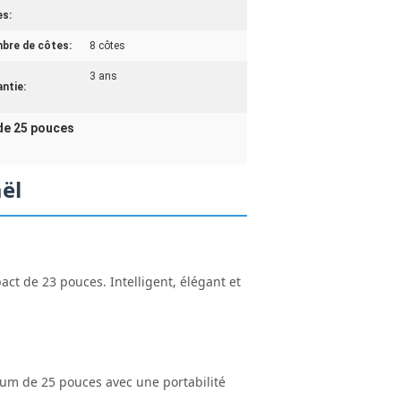
es:
bre de côtes:
8 côtes
3 ans
ntie:
 de 25 pouces
aël
ct de 23 pouces. Intelligent, élégant et
mium de 25 pouces avec une portabilité