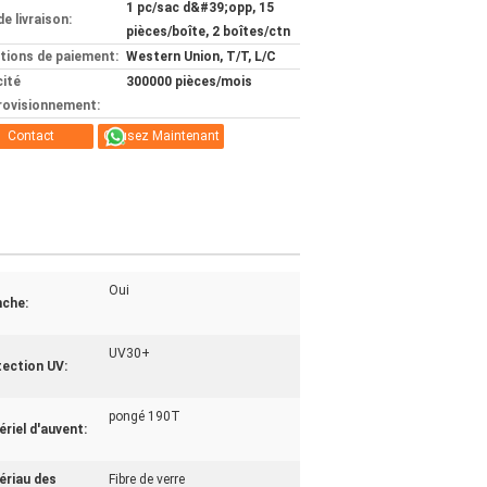
1 pc/sac d&#39;opp, 15
de livraison:
pièces/boîte, 2 boîtes/ctn
tions de paiement:
Western Union, T/T, L/C
ité
300000 pièces/mois
rovisionnement:
Contact
Causez Maintenant
Oui
nche:
UV30+
ection UV:
pongé 190T
riel d'auvent:
ériau des
Fibre de verre