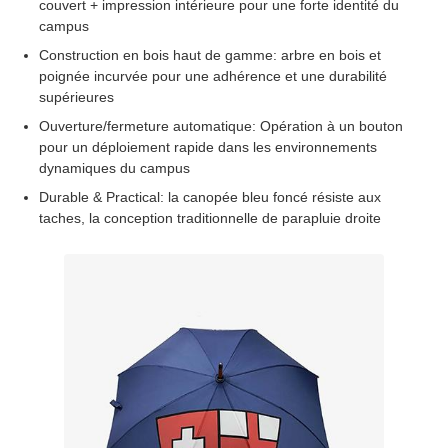
couvert + impression intérieure pour une forte identité du
campus
Construction en bois haut de gamme: arbre en bois et
Visite d'usine
poignée incurvée pour une adhérence et une durabilité
supérieures
Contrôle de la qualité
Ouverture/fermeture automatique: Opération à un bouton
pour un déploiement rapide dans les environnements
dynamiques du campus
Contact
Durable & Practical: la canopée bleu foncé résiste aux
taches, la conception traditionnelle de parapluie droite
nouvelles
Tous les cas
Demande de soumission
parapluies de golf