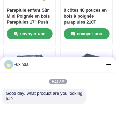
Parapluie enfant Sûr
8 côtes 48 pouces en
Mini Poignée en bois
bois à poignée
Parapluies 17" Push
parapluies 210T
Pull
Pongee Canopy pour
envoyer une
envoyer une
la promotion
demande
demande
Fuxinda
9:19 AM
Good day, what product are you looking 
for?
Autoprouvettes à
Parapluie extérieure
poignée en bois
droite de 46 pouces
parapluies étanches à
avec poignée en bois