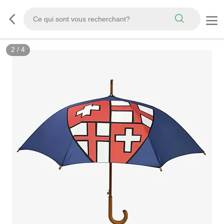
2
/
4