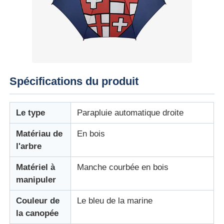
Des parapluies
Parapluies compacts
Spécifications du produit
parapluies promotionnels
Le type
Parapluie automatique droite
Parapluie étanche
Matériau de
En bois
l'arbre
Parapluie automatique ouverte
Matériel à
Manche courbée en bois
manipuler
Parapluies inversées
Couleur de
Le bleu de la marine
la canopée
Parapluies à poignée en bois