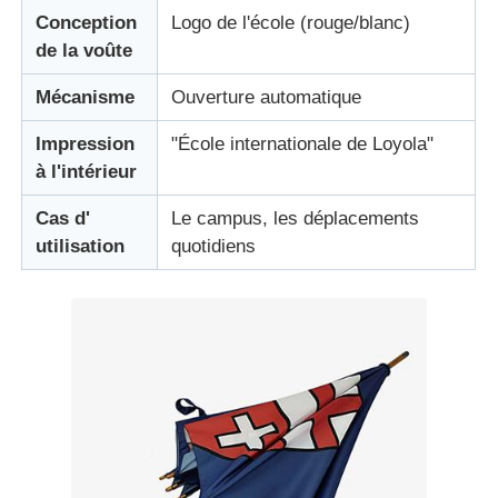
Conception
Logo de l'école (rouge/blanc)
de la voûte
Parapluies résistantes aux UV
Mécanisme
Ouverture automatique
Parapluies pour enfants
Impression
"École internationale de Loyola"
à l'intérieur
parapluies de plage
Cas d'
Le campus, les déplacements
utilisation
quotidiens
Parapluies créatifs