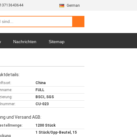
-13713643644
German
w
Nachrichten
Sitemap
ktdetails:
ftsort:
China
nname:
FULL
izierung:
BSCI, SGS
lnummer:
CU-023
ung und Versand AGB:
estellmenge:
1200 Stück
1 Stück/Opp-Beutel, 15
ackung