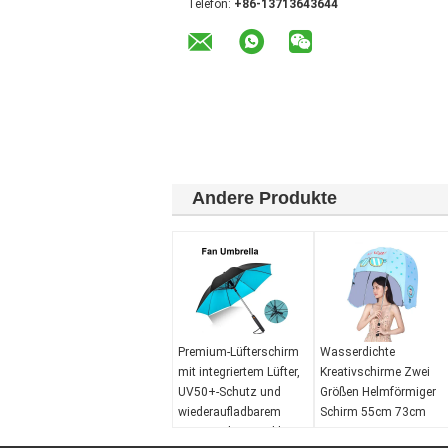
Telefon:
+86-13713643644
Andere Produkte
Premium-Lüfterschirm
Wasserdichte
mit integriertem Lüfter,
Kreativschirme Zwei
UV50+-Schutz und
Größen Helmförmiger
wiederaufladbarem
Schirm 55cm 73cm
2600-mAh-USB-Akku
Breite