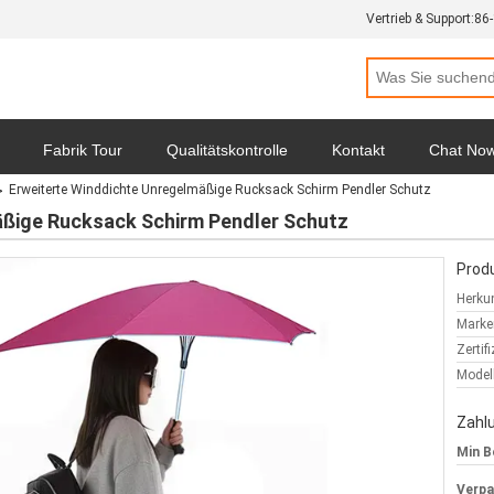
Vertrieb & Support:
86
Fabrik Tour
Qualitätskontrolle
Kontakt
Chat No
Erweiterte Winddichte Unregelmäßige Rucksack Schirm Pendler Schutz
hutz-Bestimmungen
Alle Fälle
äßige Rucksack Schirm Pendler Schutz
Produ
Herkun
Marke
Zertif
Model
Zahl
Min B
Verp