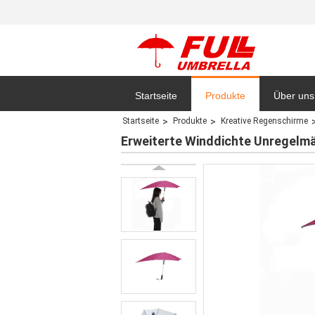
Startseite
Produkte
Über uns
Startseite
Produkte
Kreative Regenschirme
Datensc
Erweiterte Winddichte Unregelm