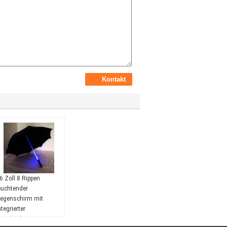
6 Zoll 8 Rippen
euchtender
egenschirm mit
ntegrierter
aschenlampe 210T