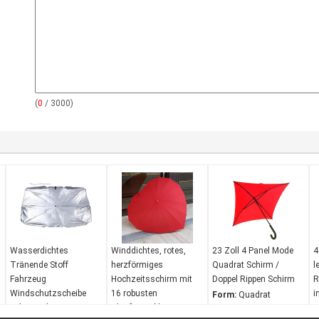
(
0
/ 3000)
Wasserdichtes
Winddichtes, rotes,
23 Zoll 4 Panel Mode
4
Tränende Stoff
herzförmiges
Quadrat Schirm /
l
Fahrzeug
Hochzeitsschirm mit
Doppel Rippen Schirm
R
Windschutzscheibe
16 robusten
i
Form:
Quadrat
Schirmschirm UV-
Glasfaserribben
T
Anpassung: