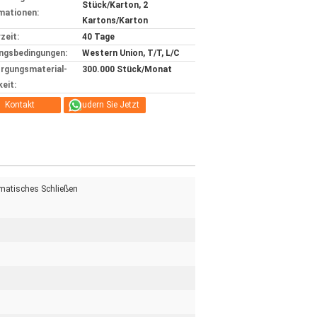
Stück/Karton, 2
mationen:
Kartons/Karton
zeit:
40 Tage
ngsbedingungen:
Western Union, T/T, L/C
rgungsmaterial-
300.000 Stück/Monat
keit:
Kontakt
Plaudern Sie Jetzt
matisches Schließen