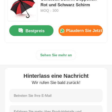
Rot und Schwarz Schirm
MOQ：300
Wanderschirme
Kompakte Regenschirme
Plaudern Sie Jetzt
Bestpreis
Werbeschirme
Sehen Sie mehr an
Winddichte Regenschirme
Hinterlass eine Nachricht
Automatisch geöffnete Regenschirme
Wir rufen Sie bald zurück!
Umgekehrte Regenschirme
Holz-Handschirmschirme