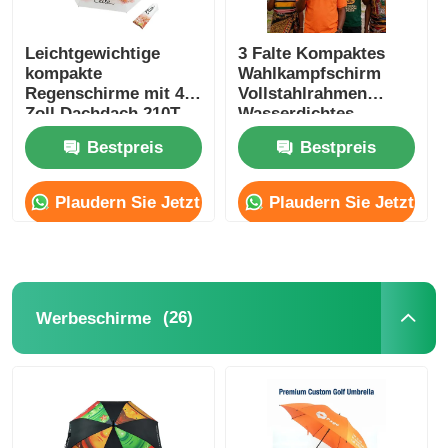
Leichtgewichtige
3 Falte Kompaktes
kompakte
Wahlkampfschirm
Regenschirme mit 42
Vollstahlrahmen
Zoll Dachdach 210T
Wasserdichtes
Pongee Stoff
Polyester
Bestpreis
Bestpreis
Plaudern Sie Jetzt
Plaudern Sie Jetzt
(26)
Werbeschirme