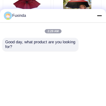
Fuxinda
Robuste 28 Zoll
6 Rippen Smart
zweifach klappbare
Selbst öffnender
2:29 AM
automatische offene
Regenschirm UV50+
Regenschirme mit
Sonnenschutzstoff
Good day, what product are you looking 
doppelschichtiger
Reise Sonnenschirm
for?
Bestpreis
Bestpreis
Decke
Plaudern Sie Jetzt
Plaudern Sie Jetzt
Sehen Sie mehr an
Startseite
Über uns
Kontakt
Desktop Site
Sitemap
Privacy policy