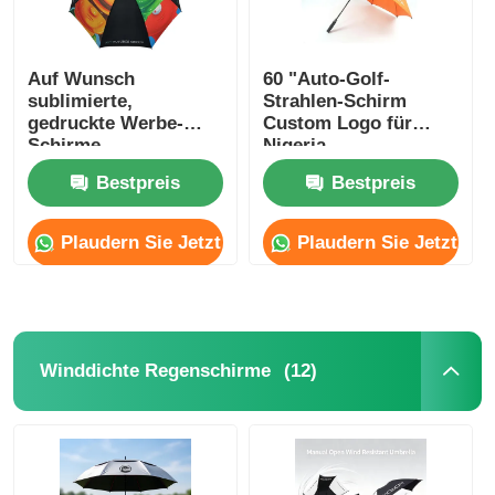
Auf Wunsch
60 "Auto-Golf-
sublimierte,
Strahlen-Schirm
gedruckte Werbe-
Custom Logo für
Schirme
Nigeria
Automatisches
Geschäftsgeschenke
Bestpreis
Bestpreis
Öffnungs-Schirm
Plaudern Sie Jetzt
Plaudern Sie Jetzt
(12)
Winddichte Regenschirme