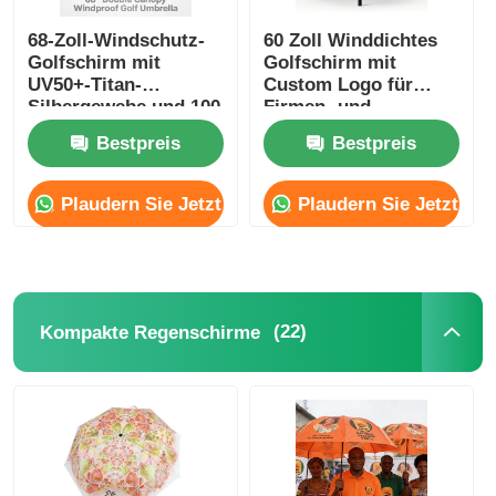
68-Zoll-Windschutz-
60 Zoll Winddichtes
Golfschirm mit
Golfschirm mit
UV50+-Titan-
Custom Logo für
Silbergewebe und 100
Firmen- und
km/h Windwiderstand
Werbezwecke
Bestpreis
Bestpreis
Plaudern Sie Jetzt
Plaudern Sie Jetzt
(22)
Kompakte Regenschirme