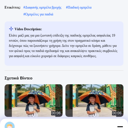
Ετικέττες:
#
Διαφανής ομπρέλα βροχής
#
Παιδική ομπρέλα
#
Ομπρέλες για παιδιά
Video Description:
Ελάτε μαζί μας για μια ζωντανή επίδειξη της παιδικής ομπρέλας ασφαλείας 19
ιντσών, όπου παρουσιάζουμε τη χρήση της στον πραγματικό κόσμο και
δείχνουμε πώς να ξεκινήσετε γρήγορα. Δείτε την ομπρέλα σε δράση, μάθετε για
τον φιλικό προς τα παιδιά σχεδιασμό της και ανακαλύψτε πρακτικές συμβουλές
για ασφαλή και εύκολο χειρισμό σε διάφορες καιρικές συνθήκες.
Σχετικά Βίντεο
00:06
00:06
Παιδική ομπρέλα 17 ιντσών
Μια πιο προσεκτική ματιά: 17 ιντσών
Fuxinda
χειροκίνητη παιδική ομπρέλα που
Παιδικές Ομπρέλες