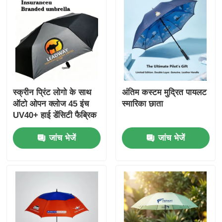
पैदल चलने वाली छत्रियाँ
कॉम्पैक्ट छतरियां
प्रचार के लिए छाता
स्क्रीन प्रिंट लोगो के साथ
अंतिम कस्टम मुद्रित पायलट
ऑटो ओपन क्लोज 45 इंच
स्मारिका छाता
UV40+ हाई डेंसिटी फैब्रिक
पवनरोधी छाता
कॉर्पोरेट गिफ्ट छाता
जांच भेजें
जांच भेजें
स्वचालित रूप से खुली छाता
उल्टा छाता
लकड़ी के हैंडल छाता