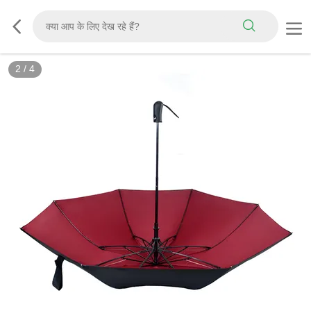
2
/
4