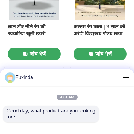
यूवी प्रतिरोधी छत्र
लाल और नीले रंग की
कस्टम रंग छाता | 3 साल की
बच्चों की छतरियाँ
स्वचालित खुली छतरी
वारंटी विंडप्रूफ गोल्फ छाता
समुद्र तट छाता
जांच भेजें
जांच भेजें
रचनात्मक छतरियाँ
Fuxinda
4:01 AM
Good day, what product are you looking 
for?
कस्टम फुल-प्रिंट ऑटो
निवेश कंपनी के लिए कस्टम