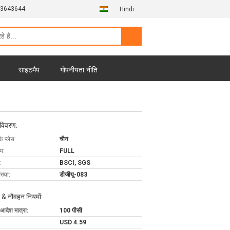
13643644
Hindi
साइटमैप
गोपनीयता नीति
 विवरण:
के प्लेस:
चीन
ाम:
FULL
:
BSCI, SGS
ख्या:
डीजीयू-083
 & नौवहन नियमों:
 आदेश मात्रा:
100 पीसी
USD 4.59