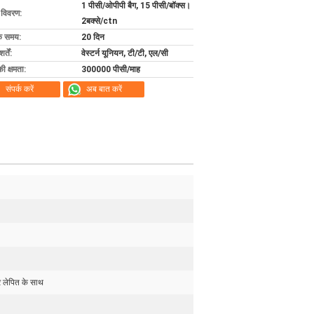
1 पीसी/ओपीपी बैग, 15 पीसी/बॉक्स।
ग विवरण:
2बक्से/ctn
के समय:
20 दिन
्तें:
वेस्टर्न यूनियन, टी/टी, एल/सी
की क्षमता:
300000 पीसी/माह
संपर्क करें
अब बात करें
 लेपित के साथ