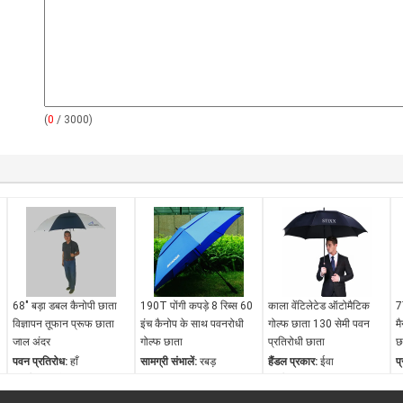
(
0
/ 3000)
68" बड़ा डबल कैनोपी छाता
190T पोंगी कपड़े 8 रिब्स 60
काला वेंटिलेटेड ऑटोमैटिक
7
विज्ञापन तूफान प्रूफ छाता
इंच कैनोप के साथ पवनरोधी
गोल्फ छाता 130 सेमी पवन
म
जाल अंदर
गोल्फ छाता
प्रतिरोधी छाता
छ
पवन प्रतिरोध:
हाँ
सामग्री संभालें:
रबड़
हैंडल प्रकार:
ईवा
प
जलरोधक:
हाँ
रंग:
नीला, काला, हरा, नेवी,
प्रयोग:
कॉफ़ी बार के लिए,
प
उद्घाटन तंत्र:
स्वचालित खुला
नारंगी, पीला या अन्य रंग
आइसक्रीम के लिए
ज