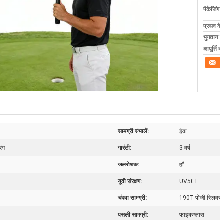
पैकेजिं
प्रसव 
भुगतान शर
आपूर्ति 
सामग्री संभालें:
ईवा
रंग
गारंटी:
3-वर्ष
जलरोधक:
हाँ
यूवी संरक्षण:
UV50+
चंदवा सामग्री:
190T पोंजी स्लिवर
पसली सामग्री:
फाइबरग्लास