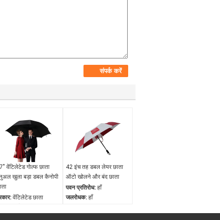
7" वेंटिलेटेड गोल्फ छाता
42 इंच तह डबल लेयर छाता
ैनुअल खुला बड़ा डबल कैनोपी
ऑटो खोलने और बंद छाता
ाता
पवन प्रतिरोध:
हाँ
्रकार:
वेंटिलेटेड छाता
जलरोधक:
हाँ
वन प्रतिरोध:
हाँ
उद्घाटन तंत्र:
स्वचालित रूप
लरोधक:
हाँ
से खुलना और बंद होना