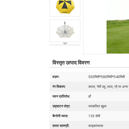
विस्तृत उत्पाद विवरण
वज़न:
550मिमी*580मिमी*540मिमी
रंग विकल्प:
काला, नेवी ब्लू, लाल, ग्रे या अन्य 
पवन प्रतिरोध:
हाँ
उद्घाटन तंत्र:
स्वचालित खुला
कैनोपी व्यास:
135 सेमी
दस्ता सामग्री:
फाइबरग्लास