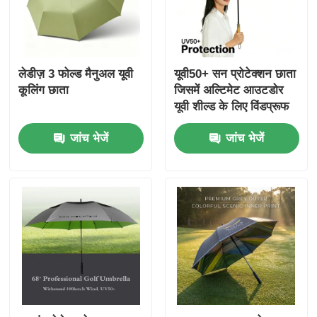
लेडीज़ 3 फोल्ड मैनुअल यूवी
यूवी50+ सन प्रोटेक्शन छाता
कूलिंग छाता
जिसमें अल्टिमेट आउटडोर
यूवी शील्ड के लिए विंडप्रूफ
और वाटरप्रूफ डिज़ाइन और
जांच भेजें
जांच भेजें
फाइबरग्लास रिब्स हैं