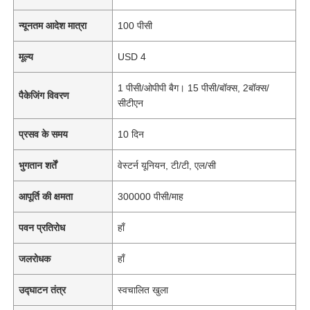
न्यूनतम आदेश मात्रा
100 पीसी
मूल्य
USD 4
1 पीसी/ओपीपी बैग। 15 पीसी/बॉक्स, 2बॉक्स/
पैकेजिंग विवरण
सीटीएन
प्रसव के समय
10 दिन
भुगतान शर्तें
वेस्टर्न यूनियन, टी/टी, एल/सी
आपूर्ति की क्षमता
300000 पीसी/माह
पवन प्रतिरोध
हाँ
जलरोधक
हाँ
उद्घाटन तंत्र
स्वचालित खुला