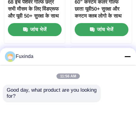
68 इंच पेशेवर गोल्फ छत्र
60" कस्टम कलर गोल्फ
सभी मौसम के लिए विंडप्रूफ
छाता यूवी50+ सुरक्षा और
और यूवी 50+ सुरक्षा के साथ
कस्टम क्लब लोगो के साथ
जांच भेजें
जांच भेजें
Fuxinda
11:56 AM
Good day, what product are you looking 
for?
TALISKER तटीय विरासत
57 इंच शीसे रेशा फ्रेम यूवी
जलरोधक यूवी प्रतिरोधी
सुरक्षात्मक छाता सूर्य संरक्षण
छाता डबल परत कस्टम प्रिंट
यूवी 50+ छाता
जांच भेजें
जांच भेजें