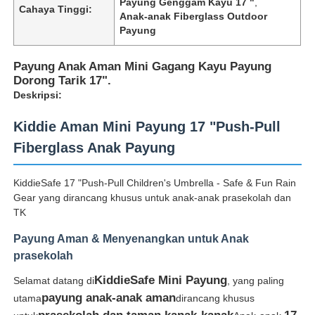
Payung Genggam Kayu 17 "
,
Cahaya Tinggi:
Anak-anak Fiberglass Outdoor
Payung
Payung Anak Aman Mini Gagang Kayu Payung
Dorong Tarik 17".
Deskripsi:
Kiddie Aman Mini Payung 17 "Push-Pull
Fiberglass Anak Payung
KiddieSafe 17 "Push-Pull Children's Umbrella - Safe & Fun Rain
Gear yang dirancang khusus untuk anak-anak prasekolah dan
TK
Rumah
Payung Aman & Menyenangkan untuk Anak
prasekolah
Produk
KiddieSafe Mini Payung
Selamat datang di
, yang paling
payung anak-anak aman
utama
dirancang khusus
Tentang kita