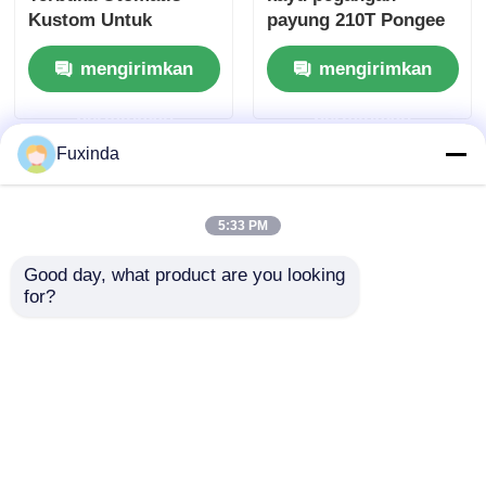
Kustom Untuk
payung 210T Pongee
Sekolah Internasional
Canopy Untuk
mengirimkan
mengirimkan
Loyola
promosi
permintaan
permintaan
Fuxinda
5:33 PM
Good day, what product are you looking 
for?
Auto Buka Pegang
46 Inch Outdoor
Kayu Payung
Straight Umbrella
Windproof Dream
Dengan Genggam
Forest Magic Payung
Kayu Fiberglass
mengirimkan
mengirimkan
Frame Umbrella