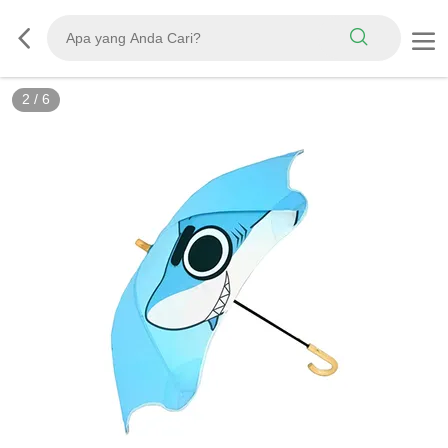
2
/
6