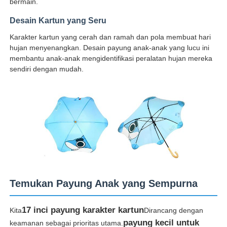
bermain.
Desain Kartun yang Seru
Payung Berjalan
Karakter kartun yang cerah dan ramah dan pola membuat hari
hujan menyenangkan. Desain payung anak-anak yang lucu ini
membantu anak-anak mengidentifikasi peralatan hujan mereka
Payung Kompak
sendiri dengan mudah.
payung promosi
Payung Badai
Payung Buka Otomatis
Temukan Payung Anak yang Sempurna
Payung terbalik
17 inci payung karakter kartun
Kita
Dirancang dengan
Payung Genggam Kayu
payung kecil untuk
keamanan sebagai prioritas utama.