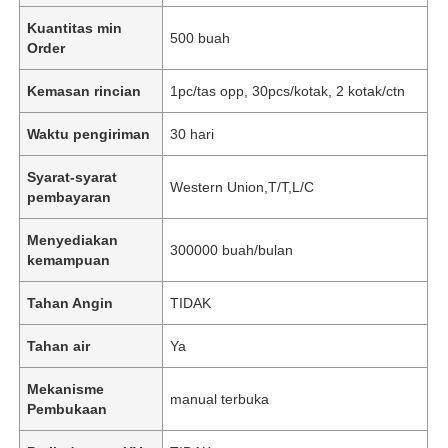
Kuantitas min
500 buah
Order
Kemasan rincian
1pc/tas opp, 30pcs/kotak, 2 kotak/ctn
Waktu pengiriman
30 hari
Syarat-syarat
Western Union,T/T,L/C
pembayaran
Menyediakan
300000 buah/bulan
kemampuan
Tahan Angin
TIDAK
Tahan air
Ya
Mekanisme
manual terbuka
Pembukaan