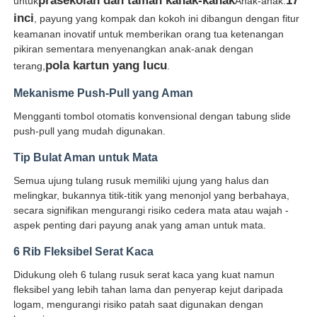
prasekolah dan taman kanak-kanak
17
untuk
Anak-anak.
inci
, payung yang kompak dan kokoh ini dibangun dengan fitur
keamanan inovatif untuk memberikan orang tua ketenangan
Wisata pabrik
pikiran sementara menyenangkan anak-anak dengan
pola kartun yang lucu
terang,
.
Kontrol kualitas
Mekanisme Push-Pull yang Aman
Mengganti tombol otomatis konvensional dengan tabung slide
Hubungi kami
push-pull yang mudah digunakan.
Tip Bulat Aman untuk Mata
Berita
Semua ujung tulang rusuk memiliki ujung yang halus dan
melingkar, bukannya titik-titik yang menonjol yang berbahaya,
secara signifikan mengurangi risiko cedera mata atau wajah -
Semua Kasus
aspek penting dari payung anak yang aman untuk mata.
6 Rib Fleksibel Serat Kaca
Quote request suatu
Didukung oleh 6 tulang rusuk serat kaca yang kuat namun
fleksibel yang lebih tahan lama dan penyerap kejut daripada
logam, mengurangi risiko patah saat digunakan dengan
payung golf