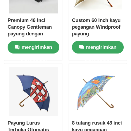
Premium 46 inci
Custom 60 Inch kayu
Canopy Gentleman
pegangan Windproof
payung dengan
payung
tulang rusuk serat
mengirimkan
mengirimkan
kaca dan
perlindungan UV30+
permintaan
permintaan
Payung Lurus
8 tulang rusuk 48 inci
Terbuka Otomatis
kayu pegangan