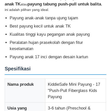
anak TK
payung tabung push-pull untuk balita
atau
,
ini adalah pilihan yang ideal.
Payung yang Tahan UV
Payung anak-anak tanpa ujung tajam
Best payung kecil untuk anak TK
Payung Anak
Kualitas tinggi kayu pegangan anak payung
Peralatan hujan prasekolah dengan fitur
Payung Pantai
keselamatan
Payung anak 17 inci dengan desain kartun
Payung Kreatif
Spesifikasi
Nama produk
KiddieSafe Mini Payung - 17
"Push-Pull Fiberglass Kids
Payung
Usia yang
3-6 tahun (Preschool &