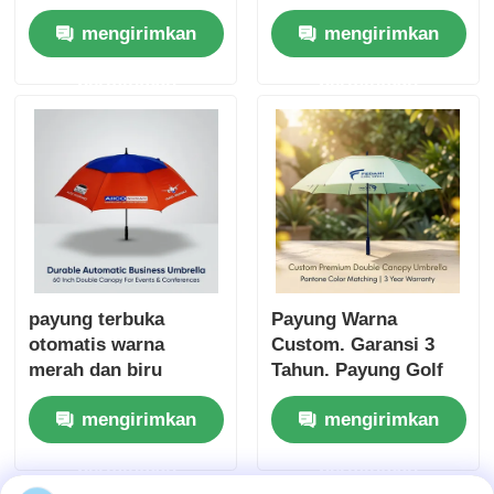
Corporate Gift
mengirimkan
mengirimkan
Umbrella dengan
Logo Screen Print
permintaan
permintaan
payung terbuka
Payung Warna
otomatis warna
Custom. Garansi 3
merah dan biru
Tahun. Payung Golf
Tahan Angin.
mengirimkan
mengirimkan
permintaan
permintaan