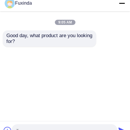
Fuxinda
9:05 AM
Good day, what product are you looking 
for?
Custom Full-print
Custom Logo Payung
Auto Open/Close
Lipat Otomatis untuk
Folding Umbrella
Perusahaan Investasi
dengan ketahanan
mengirimkan
mengirimkan
angin hingga 40 mph
dan garansi 3 tahun
permintaan
permintaan
Rumah
Tentang kita
Hubungi kami
Desktop Site
Sitemap
Kebijakan Privasi
Kualitas
payung golf
Pabrik cina.Copyright © 2026