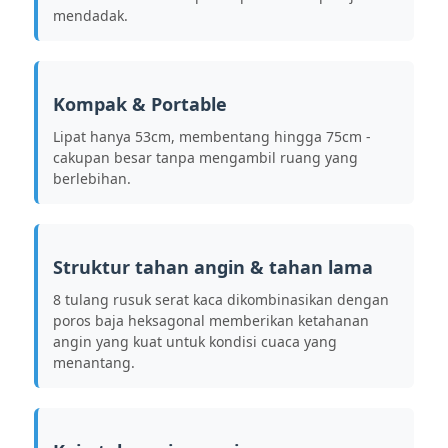
mendadak.
Payung Berjalan
Kompak & Portable
Payung Kompak
Lipat hanya 53cm, membentang hingga 75cm -
cakupan besar tanpa mengambil ruang yang
berlebihan.
payung promosi
Payung Badai
Struktur tahan angin & tahan lama
8 tulang rusuk serat kaca dikombinasikan dengan
Payung Buka Otomatis
poros baja heksagonal memberikan ketahanan
angin yang kuat untuk kondisi cuaca yang
menantang.
Payung terbalik
Payung Genggam Kayu