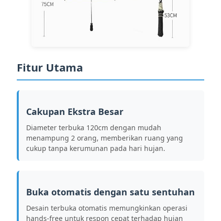
Wisata pabrik
Kontrol kualitas
Fitur Utama
Hubungi kami
Cakupan Ekstra Besar
Berita
Diameter terbuka 120cm dengan mudah
menampung 2 orang, memberikan ruang yang
cukup tanpa kerumunan pada hari hujan.
Semua Kasus
Quote request suatu
Buka otomatis dengan satu sentuhan
Desain terbuka otomatis memungkinkan operasi
payung golf
hands-free untuk respon cepat terhadap hujan