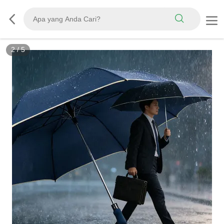
2
/
5