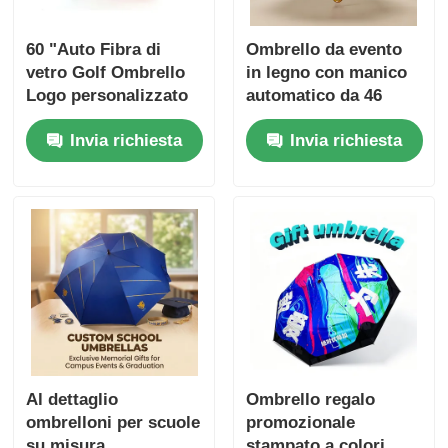
60 "Auto Fibra di
Ombrello da evento
vetro Golf Ombrello
in legno con manico
Logo personalizzato
automatico da 46
per Nigeria Business
pollici personalizzato
Invia richiesta
Invia richiesta
Gifts
(protezione UV40+)
Al dettaglio
Ombrello regalo
ombrelloni per scuole
promozionale
su misura
stampato a colori