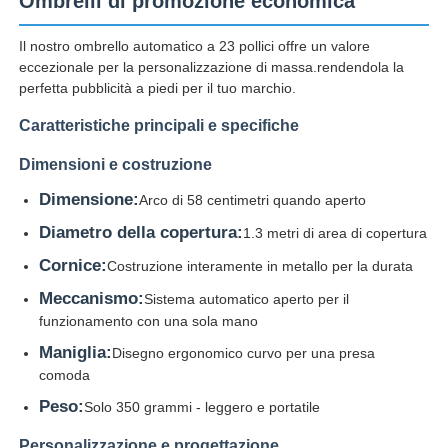
Ombrelli di promozione economica
Il nostro ombrello automatico a 23 pollici offre un valore
Fatory Tour
eccezionale per la personalizzazione di massa.rendendola la
perfetta pubblicità a piedi per il tuo marchio.
Controllo di qualità
Caratteristiche principali e specifiche
Dimensioni e costruzione
Contattaci
Dimensione:
Arco di 58 centimetri quando aperto
Diametro della copertura:
1.3 metri di area di copertura
notizie
Cornice:
Costruzione interamente in metallo per la durata
Meccanismo:
Sistema automatico aperto per il
Tutti i casi
funzionamento con una sola mano
Maniglia:
Disegno ergonomico curvo per una presa
Richiedere un preventivo
comoda
Peso:
Solo 350 grammi - leggero e portatile
ombrelli di golf
Personalizzazione e progettazione