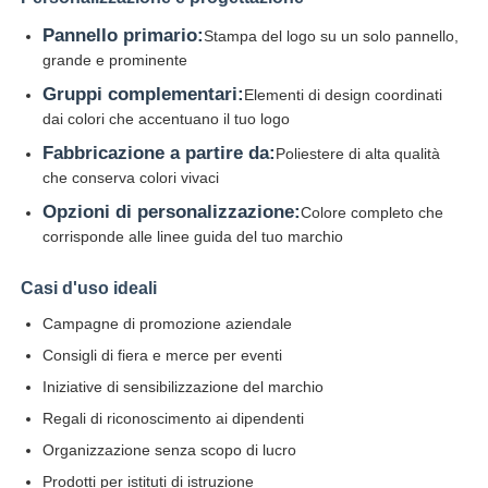
Pannello primario:
Stampa del logo su un solo pannello,
Ombrelli da passeggio
grande e prominente
Gruppi complementari:
Elementi di design coordinati
dai colori che accentuano il tuo logo
Ombrelli compatti
Fabbricazione a partire da:
Poliestere di alta qualità
che conserva colori vivaci
ombrelli promozionali
Opzioni di personalizzazione:
Colore completo che
corrisponde alle linee guida del tuo marchio
Ombrelli a prova di vento
Casi d'uso ideali
Campagne di promozione aziendale
Ombrelli automatici aperti
Consigli di fiera e merce per eventi
Iniziative di sensibilizzazione del marchio
Ombrelloni inversi
Regali di riconoscimento ai dipendenti
Organizzazione senza scopo di lucro
Ombrelli a manico in legno
Prodotti per istituti di istruzione