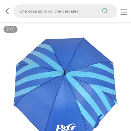
2
/
6