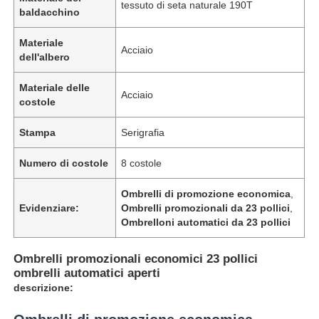
tessuto di seta naturale 190T
baldacchino
Materiale
Acciaio
dell'albero
Materiale delle
Acciaio
costole
Stampa
Serigrafia
Numero di costole
8 costole
Ombrelli di promozione economica
,
Evidenziare:
Ombrelli promozionali da 23 pollici
,
Ombrelloni automatici da 23 pollici
Casa
Ombrelli promozionali economici 23 pollici
Prodotti
ombrelli automatici aperti
descrizione:
Chi siamo