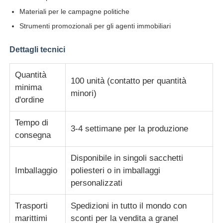
Materiali per le campagne politiche
Ombrelli UV resistenti
Strumenti promozionali per gli agenti immobiliari
Dettagli tecnici
Ombrelli per bambini
Quantità
100 unità (contatto per quantità
ombrelli di spiaggia
minima
minori)
d'ordine
Ombrelli creativi
Tempo di
3-4 settimane per la produzione
consegna
Disponibile in singoli sacchetti
Imballaggio
poliesteri o in imballaggi
personalizzati
Trasporti
Spedizioni in tutto il mondo con
marittimi
sconti per la vendita a granel