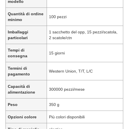
modello
Quantità di ordine
100 pezzi
minimo
Imballaggi
1 sacchetto del opp, 15 pezzi/scatola,
particolari
2 scatole/ctn
Tempi di
15 giorni
consegna
Termini di
Western Union, T/T, L/C
pagamento
Capacità di
300000 pezzi/mese
alimentazione
Peso
350 g
Opzioni colore
Più colori disponibili