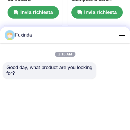
personalizzato
Invia richiesta
Invia richiesta
Fuxinda
2:16 AM
Good day, what product are you looking 
for?
Ombrello regalo
21 pollici di
personalizzato con
sublimazione
apertura e chiusura
stampato di alluminio
automatiche, grande
cornice promozionale
Invia richiesta
Invia richiesta
baldacchino da 45
ombrello pieghevole
pollici e design
per la raccolta di
portatile compatto
fondi per la