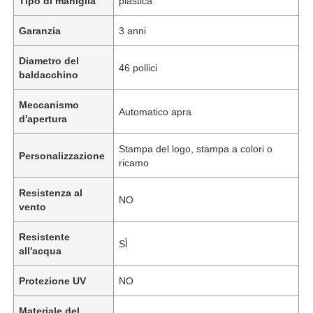
Tipo di maniglia
plastica
Garanzia
3 anni
Diametro del
46 pollici
baldacchino
Meccanismo
Automatico apra
d'apertura
Stampa del logo, stampa a colori o
Personalizzazione
ricamo
Resistenza al
NO
vento
Resistente
SÌ
all'acqua
Protezione UV
NO
Materiale del