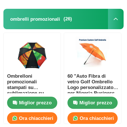
(26)
ombrelli promozionali
Ombrelloni
60 "Auto Fibra di
promozionali
vetro Golf Ombrello
stampati su
Logo personalizzato
sublimazione su
per Nigeria Business
misura Ombrello con
Gifts
Miglior prezzo
Miglior prezzo
apertura automatica
Ora chiacchieri
Ora chiacchieri