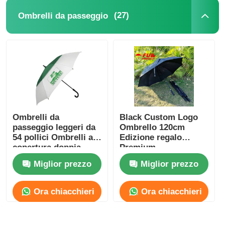
(27)
Ombrelli da passeggio
Ombrelli UV resistenti
Ombrelli per bambini
ombrelli di spiaggia
Ombrelli da
Black Custom Logo
Ombrelli creativi
passeggio leggeri da
Ombrello 120cm
54 pollici Ombrelli a
Edizione regalo
copertura doppia
Premium
personalizzati
Miglior prezzo
Miglior prezzo
Ora chiacchieri
Ora chiacchieri