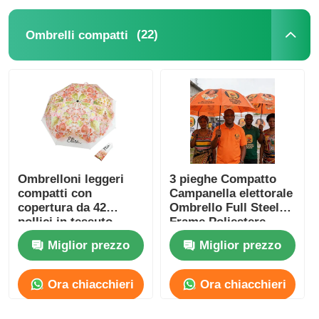
(22)
Ombrelli compatti
Ombrelloni leggeri
3 pieghe Compatto
compatti con
Campanella elettorale
copertura da 42
Ombrello Full Steel
pollici in tessuto
Frame Poliestere
Pongee 210T
impermeabile
Miglior prezzo
Miglior prezzo
Ora chiacchieri
Ora chiacchieri