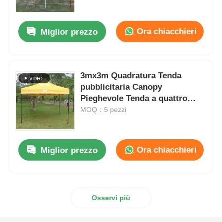
Ora chiacchieri
Miglior prezzo
3mx3m Quadratura Tenda
pubblicitaria Canopy
Pieghevole Tenda a quattro
angoli impermeabile al sole
MOQ：5 pezzi
Ora chiacchieri
Miglior prezzo
Casa
Prodotti
Osservi più
Chi siamo