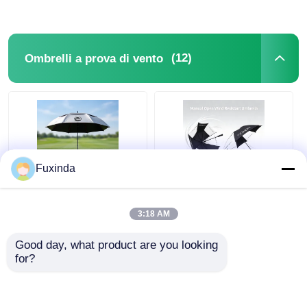
(12)
Ombrelli a prova di vento
Fuxinda
Australia Campo da
Manuale Open Wind
golf Ombrello a prova
Resistant 60 pollici
3:18 AM
di vento
Grande ombrello
Good day, what product are you looking 
for?
Miglior prezzo
Miglior prezzo
Ora chiacchieri
Ora chiacchieri