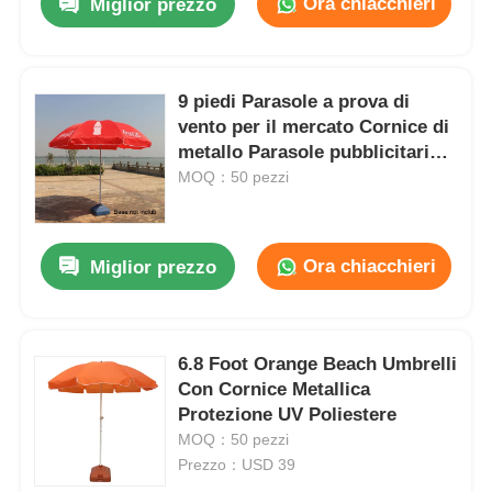
Ora chiacchieri
Miglior prezzo
9 piedi Parasole a prova di
vento per il mercato Cornice di
metallo Parasole pubblicitaria
esterna personalizzabile
MOQ：50 pezzi
Ora chiacchieri
Miglior prezzo
6.8 Foot Orange Beach Umbrelli
Con Cornice Metallica
Protezione UV Poliestere
MOQ：50 pezzi
Prezzo：USD 39