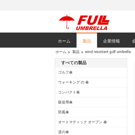
ホーム
製品
企業情報
ホーム
製品
wind resistant golf umbrella
すべての場合
すべての製品
ゴルフ傘
ウォーキング の 傘
コンパクト傘
販促用傘
防風傘
オートマティック オープン 傘
逆の傘