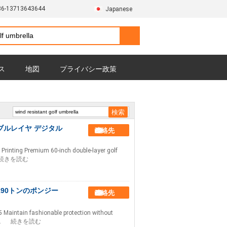
86-13713643644
Japanese
ス
地図
プライバシー政策
ブルレイヤ デジタル
連絡先
 Printing Premium 60-inch double-layer golf
続きを読む
190トンのポンジー
連絡先
5 Maintain fashionable protection without
.
続きを読む