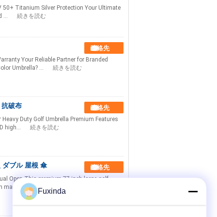
 50+ Titanium Silver Protection Your Ultimate
 ...
続きを読む
連絡先
ranty Your Reliable Partner for Branded
or Umbrella? ...
続きを読む
 抗破布
連絡先
r Heavy Duty Golf Umbrella Premium Features
D high...
続きを読む
 ダブル 屋根 傘
連絡先
ual Open This premium 77-inch large golf
h manual ...
続きを読む
Fuxinda