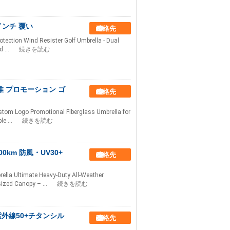
0インチ 覆い
連絡先
otection Wind Resister Golf Umbrella - Dual
 ...
続きを読む
維 プロモーション ゴ
連絡先
stom Logo Promotional Fiberglass Umbrella for
e ...
続きを読む
km 防風・UV30+
連絡先
lla Ultimate Heavy-Duty All-Weather
sized Canopy – ...
続きを読む
紫外線50+チタンシル
連絡先