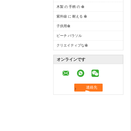
木製 の 手柄 の 傘
紫外線 に 耐える 傘
子供用傘
ビーチ パラソル
クリエイティブな傘
オンラインです