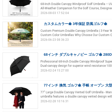
68-Inch Double Canopy Windproof Golf Umbrella – UV
All-Weather Companion for the Golf Course, Designed
2026-08-03 17:52:04
カスタムカラー傘 3年保証 防風ゴルフ傘
Custom Premium Double Canopy Umbrella | 3-Year War
Custom Color Umbrellas Why Choose Our Custom Col
2026-06-23 08:36:23
68インチ ダブルキャノピー ゴルフ傘 280D
Professional 68-Inch Double Canopy Windproof Supe
Dual-canopy design for superior wind resistance 100
2026-02-24 15:27:00
77インチ 換気 ゴルフ傘 手帳 オープン 大型
77" Large Double Canopy Vented Golf Umbrella - Man
umbrella features a double canopy vented design wit
2026-02-28 10:16:31