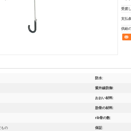
受渡し
支払条
供給の
防水:
紫外線防御:
おおい材料:
肋骨の材料:
rib骨の数:
だもの
保証: