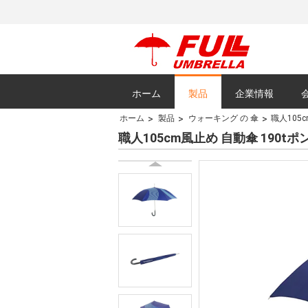
ホーム
製品
企業情報
ホーム
製品
ウォーキング の 傘
職人105
すべての場合
職人105cm風止め 自動傘 190t