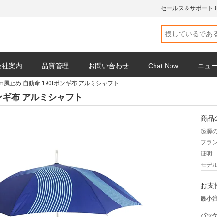
セールス＆サポート:
会社案内
品質管理
お問い合わせ
Chat Now
ニュ
cm風止め 自動傘 190tポンギ布 アルミシャフト
ポンギ布 アルミシャフト
商品
起源の
ブラン
証明:
モデル
お支
最小注
パッケ