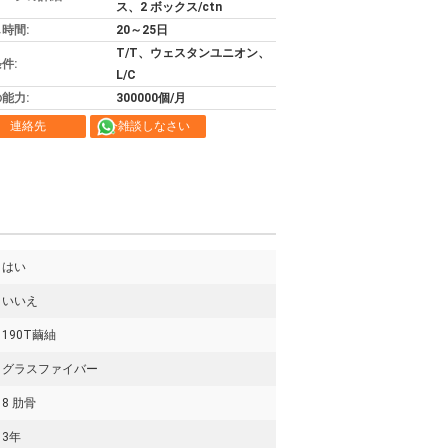
ス、2 ボックス/ctn
時間:
20～25日
T/T、ウェスタンユニオン、
件:
L/C
能力:
300000個/月
連絡先
今雑談しなさい
はい
いいえ
190T繭紬
グラスファイバー
8 肋骨
3年