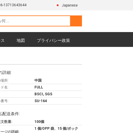
86-13713643644
Japanese
ース
地図
プライバシー政策
の詳細:
場所:
中国
ド名:
FULL
BSCI, SGS
番号:
SU-164
払配送条件:
文数量:
100個
1 個/OPP 袋、15 個/ボック
ージの詳細: